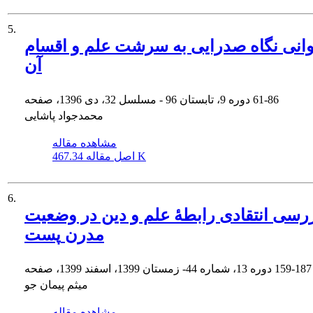
5.
وانی نگاه صدرایی به سرشت علم و اقسام
آن
61-86
دوره 9، تابستان 96 - مسلسل 32، دی 1396، صفحه
محمدجواد پاشایی
مشاهده مقاله
467.34 K
اصل مقاله
6.
رسی انتقادی رابطۀ علم و دین در وضعیت
پست ‎مدرن
159-187
دوره 13، شماره 44- زمستان 1399، اسفند 1399، صفحه
میثم پیمان جو
مشاهده مقاله