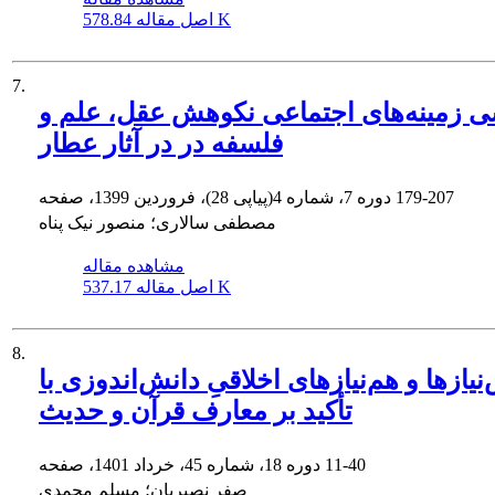
578.84 K
اصل مقاله
7.
 زمینه‌های اجتماعی نکوهش عقل، علم و
فلسفه در در آثار عطار
179-207
دوره 7، شماره 4(پیاپی 28)، فروردین 1399، صفحه
مصطفی سالاری؛ منصور نیک پناه
مشاهده مقاله
537.17 K
اصل مقاله
8.
نیازها و هم‌نیازهای اخلاقیِ دانش‌اندوزی با
تأکید بر معارف قرآن و حدیث
11-40
دوره 18، شماره 45، خرداد 1401، صفحه
صفر نصیریان؛ مسلم محمدی