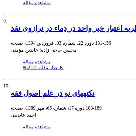
مشاهده مقاله
9.
یه اعتبار خبر واحد در دِماء در ترازوی نقد
131-156
دوره 22، شماره 83، فروردین 1394، صفحه
محسن حاجی زاده؛ عابدین مؤمنی
مشاهده مقاله
862.57 K
اصل مقاله
10.
نکته‏هاى نو در علم اصول فقه
183-189
دوره 17، شماره 65، مهر 1389، صفحه
احمد عابدینی
مشاهده مقاله