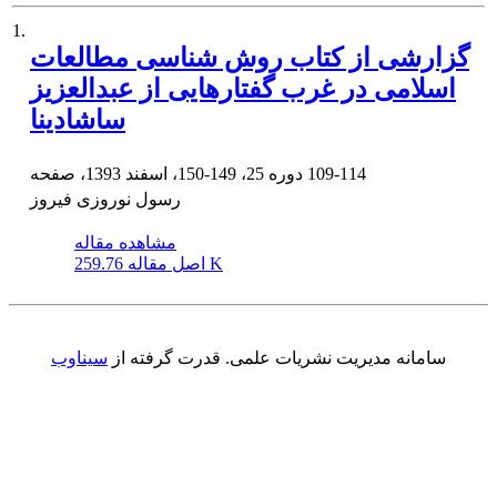
1.
گزارشی از کتاب روش شناسی مطالعات
اسلامی در غرب گفتارهایی از عبدالعزیز
ساشادینا
109-114
دوره 25، 149-150، اسفند 1393، صفحه
رسول نوروزی فیروز
مشاهده مقاله
259.76 K
اصل مقاله
سامانه مدیریت نشریات علمی.
قدرت گرفته از
سیناوب