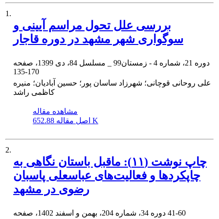
1.
بررسی علل تحول مراسم آیینی و
سوگواری شهر مشهد در دوره قاجار
دوره 21، شماره 4 - زمستان99 _ مسلسل 84، دی 1399، صفحه
135-170
علی روحانی قوچانی؛ شهرزاد ساسان پور؛ حسین آبادیان؛ منیره
کاظمی راشد
مشاهده مقاله
652.88 K
اصل مقاله
2.
چاپ نوشت (۱۱): ماقبل باستان نگاهی به
چاپکردها و فعالیت‌های عباسعلی پاسبان
رضوی در مشهد
41-60
دوره 34، شماره 204، بهمن و اسفند 1402، صفحه