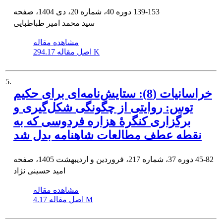
139-153
دوره 40، شماره 20، دی 1404، صفحه
سید محمد امیر طباطبایی
مشاهده مقاله
294.17 K
اصل مقاله
5.
خراسانیات (8): ستایش‌نامه‌ای برای حکیم
توس: روایتی از چگونگی شکل‌گیری و
برگزاری کنگرۀ هزاره فردوسی که به
نقطه عطف مطالعات شاهنامه بدل شد
45-82
دوره 37، شماره 217، فروردین و اردیبهشت 1405، صفحه
امید حسینی نژاد
مشاهده مقاله
4.17 M
اصل مقاله