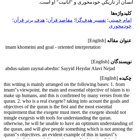
انسان از تاریکىِ خودمحورى و "انانیت" او است.
کلیدواژه‌ها
امام خمینى
؛
تفسیر هدف‌گرا
؛
مقاصد قرآن
؛
هدف برتر قرآن
؛
خودمحورى
عنوان مقاله
[English]
imam khomeini and goal - oriented interpretation
نویسندگان
[English]
abdus-salam zaynal-abedin؛ Sayyid Heydar Alavi Nejad
چکیده
[English]
this wtiting is mainly arranged on the following bases: 1. from
imam"s viewpoint, the main and essential objective of islam is to
make up humans, and this is confirmed by many verses from the
quran. 2. who is a real exegete? taking into acount the goals and
objectives of the quran is the first and the most essential
requirement that the exegete must meet. the exegete should not
mingle exegesis with tools for understanding the quran.
otherwise, he will be unable to have an optimum understanding of
the quran, and will give people something which is not among the
quran"s objectives. an evident example of this in tantavi"s