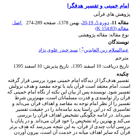
امام خمینی و تفسیر هدف‏گرا
پژوهش های قرآنی
مقاله 11
،
دوره 5، 19-20
، بهمن 1378
، صفحه
274-289
اصل
مقاله (
154.83 K
)
نوع مقاله: مقاله پژوهشی
نویسندگان
*
عبدالسلام زین العابدین
؛
سید حیدر علوی نژاد
مترجم
تاریخ دریافت
:
10 اسفند 1395
،
تاریخ پذیرش
:
10 اسفند 1395
چکیده
تفسیر هدف‌گرا از دیدگاه امام خمینى مورد بررسى قرار گرفته
است. امام معتقد است قرآن باید با توجه مقصد و هدف نزولش
تفسیر شود. نویسنده پس از بیان این نکته از نگاه امام خمینى که
قرآن راز توانمندى و قدرت مسلمانان است، مهم‌ترین شرط
تفسیر را از نظر امام توجه به مقاصد و اهداف قرآن مى‌داند و
تفاسیرى که در این راستا پدید نیامده‌اند را در حقیقت تفسیر
نمى‌داند. در ادامه چگونگى تشخیص اهداف قرآن را بررسى
مى‌کند و بهترین راه تشخیص را خود قرآن مى‌داند. و در پایان با
بررسى آیات چندى از قرآن، به این نتیجه مى‌رسد که هدف برتر
قرآن که سایر اهداف میانه در خدمت آن است، بیرون آوردن