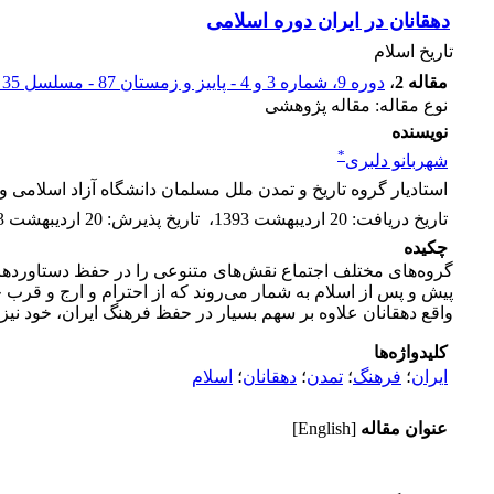
دهقانان در ایران دوره اسلامی
تاریخ اسلام
مقاله 2
،
دوره 9، شماره 3 و 4 - پاییز و زمستان 87 - مسلسل 35 و 36
نوع مقاله: مقاله پژوهشی
نویسنده
*
شهربانو دلبری
استادیار گروه تاریخ و تمدن ملل مسلمان دانشگاه آزاد اسلامی 
تاریخ دریافت
:
20 اردیبهشت 1393
،
تاریخ پذیرش
:
20 اردیبهشت 1393
چکیده
گروه‌های مختلف اجتماع نقش‌های متنوعی را در حفظ دستاوردهای ف
پیش و پس از اسلام به شمار می‌روند که از احترام و ارج و قرب خ
واقع دهقانان علاوه بر سهم بسیار در حفظ فرهنگ ایران، خود نیز
کلیدواژه‌ها
ایران
؛
فرهنگ
؛
تمدن
؛
دهقانان
؛
اسلام
عنوان مقاله
[English]