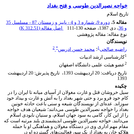
خواجه نصیرالدین طوسی و فتح بغداد
تاریخ اسلام
مقاله 5
،
دوره 9، شماره 3 و 4 - پاییز و زمستان 87 - مسلسل 35
و 36
، دی 1387
، صفحه
111-130
اصل مقاله (
312.51 K
)
نوع مقاله: مقاله پژوهشی
نویسندگان
2
*
1
راضیه صالحی
؛
محمد حسن ادریس
1
کارشناسی ارشد ادبیات
2
عضو هیئت علمی دانشگاه اصفهان
تاریخ دریافت
:
20 اردیبهشت 1393
،
تاریخ پذیرش
:
20 اردیبهشت
1393
چکیده
سیل خروشان قتل و غارت مغولان از آسیای میانه تا ایران را در
کام خود فرو برد و حتی شهر بغداد را به آتش و غارت و بیداد خود
سوزاند. عده‌ای از نویسندگان شیعه و سنی باعث حادثه خونین
بغداد را خواجه نصیرالدین طوسی می‌دانند؛ شیعیان هدف خواجه
را از این کار، گامی به سود جهان اسلام، و سنیان نابودی اسلام
می‌دانند. خواجه نصیرالدین طوسی اندیشمندی بلند مرتبه است که
مقام مهم اداری وی در دستگاه مغولان و هماهنگی او با حمله
هلاکو خان به بغداد از یک سو، فعالیت‌های گسترده او در