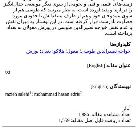
زمینه‌های علمی و فنی و نجومی از سوی دیگر موضعی جدال‌انگیز
را درباره او پدید آورده است. به نظر می­رسد که طوسی هم از
سوی ممدوحان خود و هم از طرف منتقدانش تا حدودی مورد
قضاوت نادرست قرار گرفته است. در این نوشتار به میزان نقش
یا عدم نقش خواجه نصیرالدین طوسی در یورش مغولان به بغداد
‌پرداخته است.
کلیدواژه‌ها
خواجه نصیرالدین طوسی
؛
مغول
؛
هلاکو
؛
بغداد
؛
یورش
عنوان مقاله
[English]
txt
نویسندگان
[English]
1
2
؛ mohammad hasan edris
razieh salehi
آمار
تعداد مشاهده مقاله: 1,886
تعداد دریافت فایل اصل مقاله: 1,559