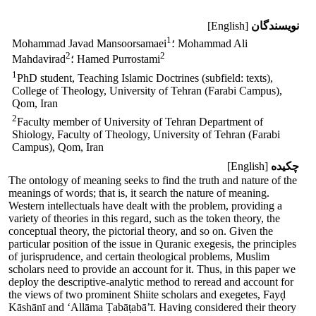
نویسندگان
[English]
1
؛ Mohammad Ali
Mohammad Javad Mansoorsamaei
2
2
؛ Hamed Purrostami
Mahdavirad
1
PhD student, Teaching Islamic Doctrines (subfield: texts),
College of Theology, University of Tehran (Farabi Campus),
Qom, Iran
2
Faculty member of University of Tehran Department of
Shiology, Faculty of Theology, University of Tehran (Farabi
Campus), Qom, Iran
چکیده
[English]
The ontology of meaning seeks to find the truth and nature of the
meanings of words; that is, it search the nature of meaning.
Western intellectuals have dealt with the problem, providing a
variety of theories in this regard, such as the token theory, the
conceptual theory, the pictorial theory, and so on. Given the
particular position of the issue in Quranic exegesis, the principles
of jurisprudence, and certain theological problems, Muslim
scholars need to provide an account for it. Thus, in this paper we
deploy the descriptive-analytic method to reread and account for
the views of two prominent Shiite scholars and exegetes, Fayḍ
Kāshānī and ‘Allāma Ṭabāṭabā’ī. Having considered their theory