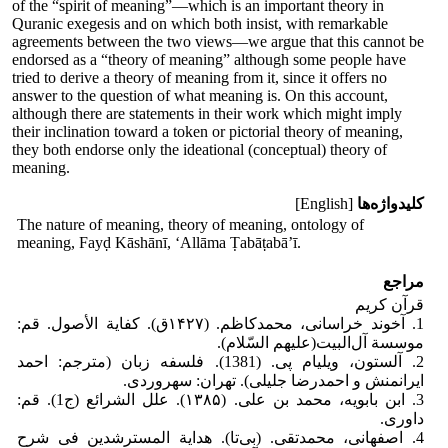
of the “spirit of meaning”—which is an important theory in
Quranic exegesis and on which both insist, with remarkable
agreements between the two views—we argue that this cannot be
endorsed as a “theory of meaning” although some people have
tried to derive a theory of meaning from it, since it offers no
answer to the question of what meaning is. On this account,
although there are statements in their work which might imply
their inclination toward a token or pictorial theory of meaning,
they both endorse only the ideational (conceptual) theory of
meaning.
کلیدواژه‌ها
[English]
The nature of meaning, theory of meaning, ontology of
meaning, Fayḍ Kāshānī, ‘Allāma Ṭabāṭabā’ī.
مراجع
قرآن کریم
1. آخوند خراسانی، محمدکاظم. (۱۴۲۷ق). کفایة الأصول. قم:
موسسة آل‌البیت(علیهم السّلام).
2. آلستون، ویلیام پی. (1381). فلسفه زبان (مترجم: احمد
ایرانمنش و احمدرضا جلیلی). تهران: سهروردی.
3. ابن بابویه، محمد بن علی. (۱۳۸۵). علل الشرائع‏ (ج1). قم:
داوری.
4. اصفهانی، محمدتقی. (بی‌تا). هدایة المسترشدین‏ فی شرح