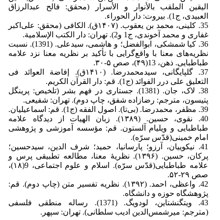
الیقین الملقب بالأنوار و الأسرار (محقق: فالح عبدالرزاق
العبیدی، ج1). بیروت: دار الحوراء.
35. کلینی، محمد بن یعقوب. (۱۴۰۷ق). الکافی‏ (محقق: علی‌اکبر
غفاری و محمد آخوندی، ج1 و2). تهران: دار الکتب الإسلامیة.
36. کیا شمشکی، ابوالفضل؛ و هاشمی، سیدعلی. (1391). نسبت
نظریه‌های معنا با واقع‌گرایی با تأکید بر نظریه معنا نزد علامه
طباطبایی. ذهن، 13(۴۹)، صص ۵-۳۰.
37. گلپایگانی، سیدمحمدرضا. (۱۴۱۰ق). إفاضة العوائد فی
التعلیق علی درر الفوائد (ج1). قم: دار القرآن الکریم.
38. لاک، جان. (1381). جستاری در فهم بشر (تلخیص: پرینگل
پتیسون، مترجم: رضا‌زاده شفق، چاپ دوم). تهران: شفیعی.
39. مظفر، محمدرضا. (بی‌تا). اصول الفقه (ج1). قم: اسماعیلیان.
40. نقوی، حسین. (۱۳۸۹). زبان الهیات از دیدگاه علامه
طباطبایی و ویلیام آلستون. قم: مؤسسه آموزشی و پژوهشی
امام خمینی(قدّس سرّه).
41. نیکوییان، آرزو؛ پارسانیا، حمید؛ شرف الدین، سیدحسین؛
پرکان، حسین. (۱۳۹۶). نظریۀ معنا، مطالعه تطبیقی پرس و
علامه طباطبایی(قدّس سرّه). اسلام و علوم اجتماعی، 9(۱۸)،
صص ۲۹-۵۲.
42. واعظی، احمد. (۱۳۹۲). نظریه تفسیر متن (چاپ دوم). قم:
پژوهشگاه حوزه و دانشگاه.
43. ویتگنشتاین، لودویگ. (1371). رساله منطقی فلسفی
(مترجم: میرشمس‌الدین ادیب سلطانی). تهران: سپهر.