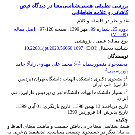
بررسی تطبیقی هستی‌شناسی‌معنا در دیدگاه فیض
کاشانی و علامه طباطبایی
نقد و نظر در فلسفه و کلام
دوره 25، شماره 99
، مهر 1399
، صفحه
97-126
اصل مقاله
)
1.09 M
(
نوع مقاله: علمی ـ پژوهشی
شناسه دیجیتال (DOI):
10.22081/jpt.2020.56660.1697
نویسندگان
2
1
*
محمدجواد منصورسمایی
؛
محمد علی مهدوی راد
؛
حامد
2
پوررستمی
1
دانشجوی دکتری دانشکده الهیات دانشگاه تهران (پردیس
فارابی)، قم، ایران
2
دانشیار دانشکده الهیات دانشگاه تهران (پردیس فارابی)، قم،
ایران.
تاریخ دریافت
:
13 بهمن 1398
،
تاریخ بازنگری
:
01 آبان 1399
،
تاریخ پذیرش
:
14 فروردین 1399
چکیده
هستی‌شناسی معنا در پیِ یافتن حقیقت و ماهیت معنای الفاظ و
به بیان دیگر در جستجوی چیستی معناست. اندیشمندان غربی به