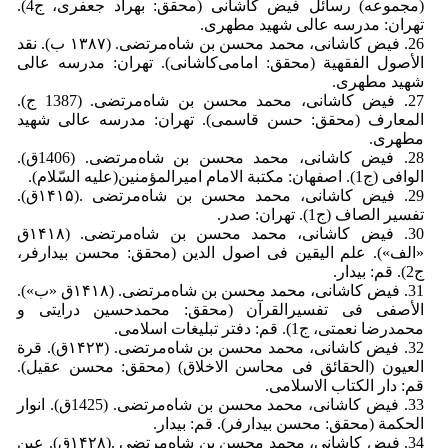
(مجموعه) رسائل فیض کاشانی (محقق: بهراد جعفری، ج4).
تهران: مدرسه عالی شهید مطهری.
26. فیض کاشانی، محمد محسن بن شاه‌مرتضی.‏‏ (۱۳۸۷ ب‌). نقد
الأصول الفقهیة (محقق: امامی‌کاشانی). تهران: مدرسه عالی
شهید مطهری.
27. فیض کاشانی، محمد محسن بن شاه‌مرتضی.‏‏ (1387 ج).
المعارف (محقق: حسن قاسمی). تهران: مدرسه عالی شهید
مطهری.
28. فیض کاشانی، محمد محسن بن شاه‌مرتضی.‏‏ (1406ق).
الوافی (ج1). اصفهان: مکتبة الامام امیرالمؤمنین(علیه السّلام).
29. فیض کاشانی، محمد محسن بن شاه‌مرتضی‏‏ .(۱۴۱۵ق).
تفسیر الصاف (ج1). تهران: صدر.
30. فیض کاشانی، محمد محسن بن شاه‌مرتضی.‏‏ (۱۴۱۸ق
«الف»‌). علم الیقین فی اصول الدین (محقق: محسن بیدارفر،
ج2). قم: بیدار.
31. فیض کاشانی، محمد محسن بن شاه‌مرتضی‏‏. (۱۴۱۸ق «ب»‌).
الأصفی فی تفسیرالقرآن (محقق: محمدحسین درایتی و
محمدرضا نعمتی، ج1). قم: دفتر تبلیغات اسلامی.
32. فیض کاشانی، محمد محسن بن شاه‌مرتضی‏‏. (۱۴۲۳ق). قرة
العیون (الحقائق فی محاسن الاخلاق) (محقق: محسن عقیل).
قم: دار الکتاب الاسلامی.
33. فیض کاشانی، محمد محسن بن شاه‌مرتضی.‏‏ (1425ق). انوار
الحکمة (محقق: محسن بیدارفر). قم: بیدار.
34. فیض کاشانی، محمد محسن بن شاه‌مرتضی‏‏ .(۱۴۲۸ق). عین