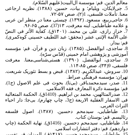
معالم الدین. قم: موسسة آل‌البیت(علیهم السّلام).
5. جی‌لایکان، ‌ویلیام؛ و بیات، حسین. (۱۳۸۸). نظریه ارجاعی
معنا. تأملات فلسفی، 1(۲)، صص ۵۷-۷۲.
6. حاجی‌ربیع، ‌مسعود. (۱۳۹۲). چیستی معنا در منظر ابن عربی
و علامه طباطبایی. آینه معرفت، ۱۳(37)، صص ۶۵-۹۶.
7. خزاز رازی‏، علی بن محمد. (۱۴۰۱ق). کفایة الأثر فی النصّ
علی الأئمة الإثنی عشر (محقق: عبد اللطیف‏ حسینی کوه‌کمری‏).
قم: بیدار.
8. ساجدی، ابوالفضل. (۱۳۸۵). زبان دین و قرآن. قم: مؤسسه
آموزشی و پژوهشی امام خمینی (قدّس سرّه).
9. ساجدی، ‌ابوالفضل. (۱۳۹۰). هستی‌شناسی‌معنا. معرفت
فلسفی، 9(۳۴)، صص ۸۵-۱۱۴.
10. سروش، عبدالکریم. (۱۳۸۲). قبض و بسط تئوریک شریعت.
تهران: مؤسسه فرهنگی صراط.
11. صدر، سیدمحمدباقر. (بی‌تا). بحوث فی علم الاصول (ج1).
قم: مؤسسة دائرة المعارف فقه الاسلامی.
12. صدرالمتالهین، محمد بن ابراهیم. (1410ق). الحکمة المتعالیة
فی الاسفار العقلیة الاربعة (ج3، چاپ چهارم). بی‌جا: دار احیاء
التراث العربی.
13. طباطبایی، سیدمحم دحسین. (۱۳۸۷). اصول فلسفه
رئالیسم. قم: بوستان کتاب.
14. طباطبایی، سیدمحم دحسین. (1416ق). نهایة الحکمة (چاپ
دوازدهم). قم: دفتر انتشارات اسلامی.
15. طباطبایی، سیدمحمد حسین. (۱۴۱۷ق). المیزان فی تفسیر