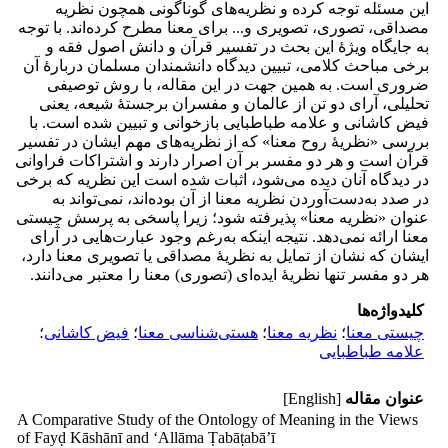
این مسئله توجه کرده و نظریه‌های گوناگونی همچون نظریه
مصداقی، تصوری، تصویری و... برای معنا مطرح کرده‌اند. با توجه
به جایگاه ویژۀ این بحث در تفسیر قرآن و دانش اصول فقه و
برخی مباحث کلامی، تبیین دیدگاه دانشمندان مسلمان دربارۀ آن
ضروری است. به همین جهت در این مقاله، با روش توصیفی
تحلیلی، آرای دو تن از عالمان و مفسران برجستۀ شیعه، یعنی
فیض کاشانی و علامه طباطبایی بازخوانی و تبیین شده است. با
بررسی «نظریۀ روح معنا» که از نظریه‌های مهم ایشان در تفسیر
قرآن است و هر دو مفسر بر آن اصرار دارند و اشتراکات فراوانی
در دیدگاه آنان دیده می‌شود، اثبات شده است این نظریه که برخی
در صدد به‌دست‌آوردن نظریه معنا از آن بوده‌اند، نمی‌تواند به
عنوان «نظریه معنا» پذیرفته شود؛ زیرا پاسخی به پرسش چیستی
معنا ارائه نمی‌دهد. نتیجه اینکه به‌رغم وجود عبارت‌هایی در آرای
ایشان که نشان از تمایل به نظریۀ مصداقی یا تصویری معنا دارد،
هر دو مفسر تنها نظریۀ ایده‌ای (تصوری) معنا را معتبر می‌دانند.
کلیدواژه‌ها
چیستی معنا
؛
نظریه معنا
؛
هستی‌شناسی معنا
؛
فیض کاشانی
؛
علامه طباطبایی
عنوان مقاله
[English]
A Comparative Study of the Ontology of Meaning in the Views
of Fayḍ Kāshānī and ‘Allāma Ṭabāṭabā’ī