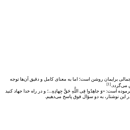
مالی برایمان روشن است؛ اما به­ معنای کامل و دقیق آن‌ها توجه
[1]
 می‌گردد.
ره مبارکه حج فرموده است: «وَ جاهِدُوا فِی اللَّهِ حَقَّ جِهادِهِ...؛ و در راه خدا جهاد کنید
این نوشتار، به دو سؤال فوق پاسخ می‌دهیم.