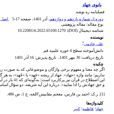
بانوی جهاد
فصلنامه ره توشه
دوره 3، شماره یازدهم و دوازدهم
، آذر 1401
، صفحه
5-17
اصل م
نوع مقاله: مقاله پژوهشی
شناسه دیجیتال (DOI):
10.22081/rt.2022.65100.1270
نویسنده
*
علی خادمی
دانش‌آموخته سطح 4 حوزه علمیه قم
تاریخ دریافت
:
30 مهر 1401
،
تاریخ پذیرش
:
16 آذر 1401
چکیده
اگر چه معنا و مفهوم برخی واژگان و موضوعاتی که به ­صورت روزم
نداریم؛ مانند واژه «جهاد». جهاد از ریشه «جَهد» یا «جُهد»، به 
این اصطلاح د
و حق جهادش را ادا نمایید». درباره این آیه شریفه، دو سؤال ا
[1]. ر.ک: احمد بن فارس،
معجم مقاییس اللغه
، ج ‏1، ص 486.
کلیدواژه‌ها
جهاد
؛
فاطمه
؛
کبیر