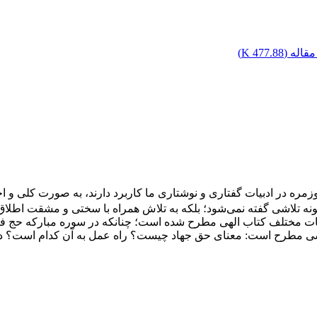
قاله (
477.88 K
)
ره در ادبیات گفتاری و نوشتاری ما کاربرد دارند، به ­صورت کلی و اج
هر گونه تلاشی گفته نمی‌شود؛ بلکه به تلاش همراه با سختی و مشقت اطلاق
ر قرآن نیز پرکاربرد است؛ به‌گونه‌ای که 41 بار در آیات مختلف کتاب الهی مطرح شده است؛ چنانکه در سو
ساسی مطرح است: معنای حق جهاد چیست؟ راه عمل به آن کدام است؟ در 