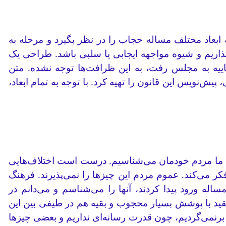
 ابعاد مختلف مساله حجاب را در نظر بگیرد و مرحله به
بگذاریم و شیوه مواجهه ایجابی یا سلبی باشد. طراحی یک
یه به مجلس رفت، به این ظرافت‌ها توجه نشده. متن
‌نویس‌ این قانون را تهیه کرد. با توجه به تمام ابعاد،
طل! ما مردم خودمان می‌شناسیم. درست است اختلاف‌هایی
کر می‌کند. عموم مردم این چیزها را نمی‌پذیرند. فرهنگ
اله ورود پیدا کردند، آنها را می‌شناسم و می‌دانم در
تگی وجود دارد. اما بازهم می‌گویم تا 3 سال دیگر، حدود 15 درصد کشف‌حجاب، 15 درصد مقید با پوشش بسیار محجوب و بقیه هم در طیفی بین این
و قشر، قرار می‌گیرند. شرایطی که به‌وجود آمد، بازگشت‌پذیر نیست. از نظر پوشش ما هیچ‌وقت به دهه 60 و 70 برنمی‌گردیم، چون قدرت رسانه‌ای نداریم و بعضی چیزها