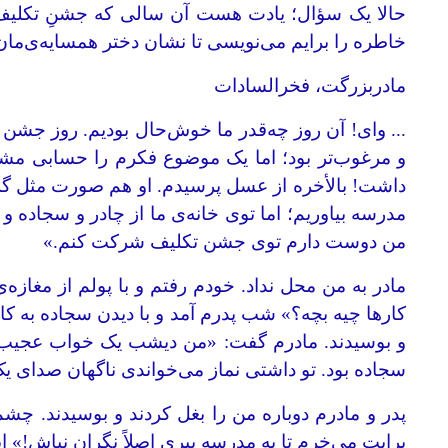
حالا یک سؤال؛ یادت هست آن سالی که جشنِ تکلیف د
خاطره را برایم می‌نویسی تا نشان دختر همسایه‌ی‌مان
مادربزرگت، فخرالسادات
... وای! آن روز چه‌قدر ما خوش‌حال بودیم. روز جشن 
و مرغوب‌تر بود؛ اما یک موضوع فکرم را حسابی مشغو
داشت! بالأخره از عسل پرسیدم. او هم صورت مثل گلش
مدرسه بیاوریم؛ اما توی خانه‌ی ما از چادر و سجاده 
من دوست دارم توی جشن تکلیف شرکت کنم.»
مادر به من محل نداد. خودم رفتم و با پولم از مغازه
کارها چیه بچه؟» شب پدرم آمد و با دیدن سجاده به کار
و بوسیدند. مادرم گفت: «من دیشب یک خواب عجیب دی
سجاده بود. تو داشتی نماز می‌خواندی ناگهان صدای یک
پدر و مادرم دوباره من را بغل کردند و بوسیدند. چ
برایت می‌خرم تا به مدرسه ببری اصلاً نگران نباش!» 