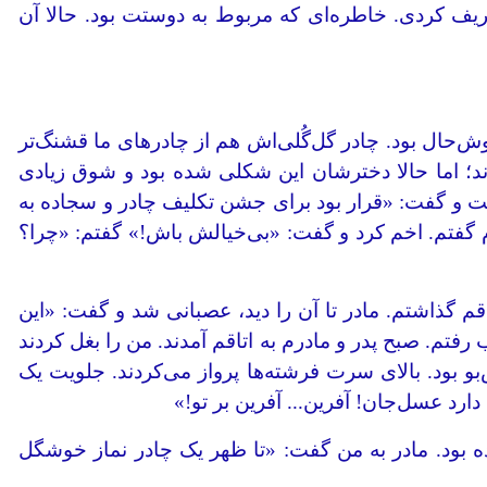
یف کردی. خاطره‌ای که مربوط به دوستت بود. حالا آن
ش‌حال بود. چادر گل‌گُلی‌اش هم از چادرهای ما قشنگ‌تر
ند؛ اما حالا دخترشان این شکلی شده بود و شوق زیادی
 و گفت: «قرار بود برای جشن تکلیف چادر و سجاده به
رم گفتم. اخم کرد و گفت: «بی‌خیالش باش!» گفتم: «چرا؟
قم گذاشتم. مادر تا آن را دید، عصبانی شد و گفت: «این
فتم. صبح پدر و مادرم به اتاقم آمدند. من را بغل کردند
بود. بالای سرت فرشته‌ها پرواز می‌کردند. جلویت یک
رد عسل‌جان! آفرین... آفرین بر تو!»
ه بود. مادر به من گفت: «تا ظهر یک چادر نماز خوشگل