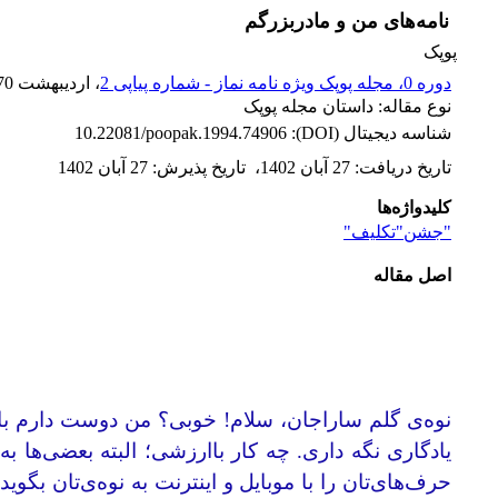
نامه‌های من و مادربزرگم
پوپک
دوره 0، مجله پوپک ویژه نامه نماز - شماره پیاپی 2
، اردیبهشت 1370
نوع مقاله: داستان مجله پوپک
شناسه دیجیتال (DOI):
10.22081/poopak.1994.74906
تاریخ دریافت
:
27 آبان 1402
،
تاریخ پذیرش
:
27 آبان 1402
کلیدواژه‌ها
"جشن"تکلیف‌"
اصل مقاله
نوه‌ی گلم ساراجان، سلام! خوبی؟ من دوست دارم باز
یادگاری نگه ‌داری. چه کار باارزشی؛ البته بعضی‌ها ب
حرف‌های‌تان را با موبایل و اینترنت به نوه‌ی‌تان بگو