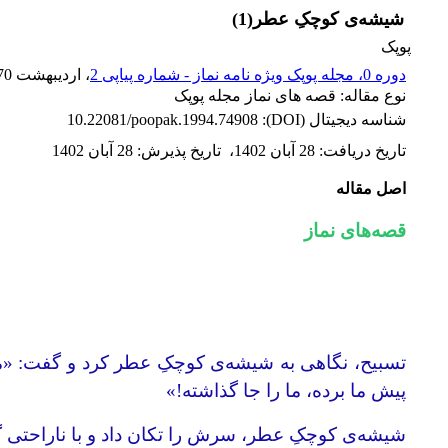
شیشه‌ی کوچکِ عطر(1)
پوپک
دوره 0، مجله پوپک ویژه نامه نماز - شماره پیاپی 2
، اردیبهشت 1370
نوع مقاله: قصه های نماز مجله پوپک
شناسه دیجیتال (DOI):
10.22081/poopak.1994.74908
تاریخ دریافت
:
28 آبان 1402
،
تاریخ پذیرش
:
28 آبان 1402
اصل مقاله
قصه‌های نماز
تسبیح، نگاهی به شیشه‌ی کوچکِ عطر کرد و گفت: «می‌ب
پیش ما برده، ما را جا گذاشته!»
شیشه‌ی کوچکِ عطر، سرش را تکان داد و با ناراحتی 