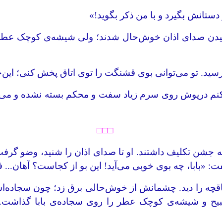
ستانش بگیرد و با من ذکر بگوید!»
دن صدای اذان خوش‌حال شدند؛ ولی شیشه‌ی کوچک عطر، با
سید. تو می‌توانی بوی قشنگت را توی اتاق پخش کنی؛ این‌ج
 درپوش روی سرم زیاد سفت و محکم بسته نشده و می‌توا
□□□
جشن تکلیف داشتند. او تا صدای اذان را شنید، وضو گرفت و 
«بابا، چه بوی خوبی می‌آید! این بو از کجاست؟ آهان... فه
چه را دید. چشمانش از خوش‌حالی برق زد؛ چون سجاده‌اش ت
ح و شیشه‌ی کوچک عطر را روی سجاده‌ی بابا گذاشت. با