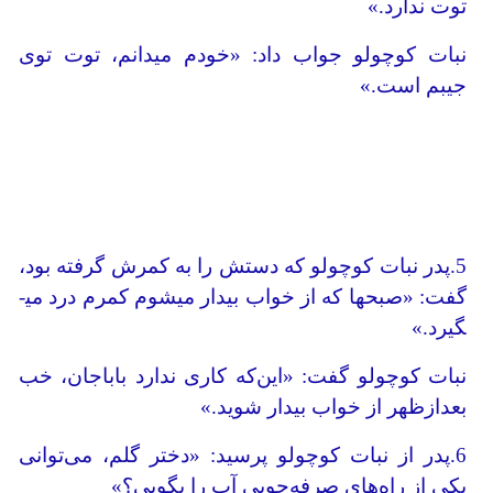
توت ندارد.»
نبات کوچولو جواب داد: «خودم می­دانم، توت توی
جیبم است.»
5.پدر نبات کوچولو که دستش را به کمرش گرفته بود،
گفت: «صبح­ها که از خواب بیدار می­شوم کمرم درد می­
گیرد.»
نبات کوچولو گفت: «این‌که کاری ندارد باباجان، خب
بعدازظهر از خواب بیدار شوید.»
6.پدر از نبات کوچولو پرسید: «دختر گلم، می‌توانی
یکی از راه‌های صرفه‌جویی آب را بگویی؟»