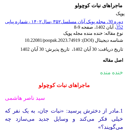
ماجراهای نبات کوچولو
پوپک
دوره 30، مجله پوپک آبان مسلسل۳۵۲ -سال۱۴۰۲ - شماره پیاپی
352
، آبان 1402
، صفحه
8-9
نوع مقاله: خنده منده مجله پوپک
شناسه دیجیتال (DOI):
10.22081/poopak.2023.74919
تاریخ دریافت
:
30 آبان 1402
،
تاریخ پذیرش
:
30 آبان 1402
اصل مقاله
خنده منده
ماجراهای نبات کوچولو
سید ناصر هاشمی
1.مادر از دخترش پرسید: «نبات جان، به یک نفر که
خیلی فکر می‌کند و وسایل جدید می‌سازد چه
می‌گویند؟»