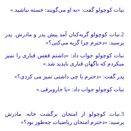
نبات کوچولو گفت: «به او می‌گویند: خسته نباشید.»
2.نبات کوچولو گریه‌کنان آمد پیش پدر و مادرش. پدر
پرسید: «دخترم چرا گریه می‌کنی؟»
نبات کوچولو جواب داد: «داشتم قفس قناری را تمیز
می­کردم که ناگهان قناری ناپدید شد.»
پدر گفت: «دخترم با چی داشتی تمیز می­ کردی؟»
نبات کوچولو جواب داد: «با جاروبرقی.»
3.نبات کوچولو از امتحان برگشت خانه. مادرش
پرسید: «دخترم امتحان ریاضی­ات چه‌طور بود؟»