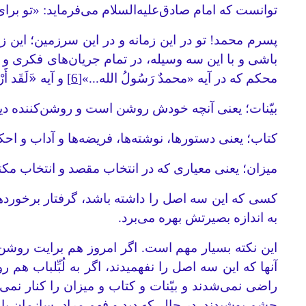
توانست که امام صادق‌علیه‌السلام می‌فرماید: «تو بر
پسرم محمد! تو در این زمانه و در این سرزمین؛ این زم
باشی و با این سه وسیله، در تمام جریان‌های فکری و 
محکم که در آیه «محمدٌ رَسُولُ الله...»
[6]
و آیه «َلَقَد أَرْ
بیّنات؛ یعنی آنچه خودش روشن است و روشن‌کننده دیگ
کتاب؛ یعنی دستورها، نوشته‌ها، فریضه‌ها و آداب و احکا
میزان؛ یعنی معیاری که در انتخاب مقصد و انتخاب مکت
کسی که این سه اصل را داشته باشد، گرفتار برخورده
به اندازه بصیرتش بهره می‌برد.
این نکته بسیار مهم است. اگر امروز هم برایت روشن ن
آنها که این سه اصل را نفهمیدند، اگر به لُبِّلباب هم
راضی نمی‌شدند و بیّنات و کتاب و میزان را کنار نم
چشم پوشیدند. در حالی‌که دید و فهم مراد، سازمان یا