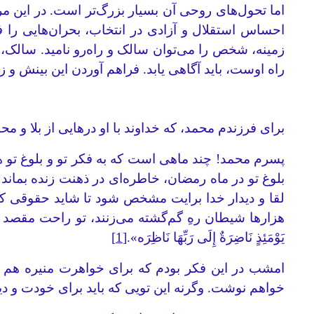
اما تحول‌های روحی آن بسیار بزرگ‌تر است. در این مر
احساس استقلال و آزادی در انتخاب، بحران‌هایی را فر
زمینه‌، شخص را می‌توان سالک و راه‌رو نامید. سالک
راه اوست، باید آگاهی یابد. فراهم آوردن این بینش و 
برای فرزندم محمد، که خداوند با او درهایی از بلا و مح
پسرم محمد! چند ماهی است که به فکر تو و بلوغ تو
بلوغ تو در ماه رمضان، خاطره‌ای در ذهنت زنده بماند 
لقا و دیدار خدا برایت مشخص شود تا شاید حقوقی که ت
هزارها شیطان رهِ گم‌گشته می‌زنند، تو راحت مقصد را
یَوْمَئِذٍ نَاضِرَةٌ إِلَى رَبِّهَا نَاظِرَه».
[1]
امشب در این فکر بودم که برای خواهرت منیره هم وص
خواهم نوشت. وگرنه این تویی که باید برای خودت و دیگران، 