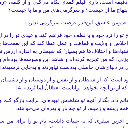
قه است، داری فیلم کمدی نگاه می‌کنی و از کلمه، «رمز ب
و ابتهاج ما از چیست؟ و سرگرمی‌های من و ما با چیست؟
 که «مومن عاشق، این‌قدر فرصت سرگرمی ندارد.»
 تو را نزد خود و با لطف خود فراهم کند. و عیدی تو را د
اخلاص و ولایت و فقاهت و عمل عطا کند که این نعمت‌ها 
تباه‌ها و اختلاف‌ها هم بسیار؛ که شیطان به اندازه ارزش نع
که من تجربه کرده‌ام و شاهد این وسوسه‌ها بوده‌ام و دید
ر دنیای‌شان حاصلی به‌دست نیاوردند و به‌جایی نرسیدند؛ «وک
د است؛ که از شیطان و از نفس و از دوستان و از دشمنان ما
 او بر آنچه بخواهد، تواناست؛ «فعّالٌ لِما یُرید».
[4]
 و آیه‌هایی نشانم داد. بگذار آنچه تو شاهدش نبوده‌ای، برایت باز
ه ریشه و زمینه، از تو چه بار و بهره‌ای می‌خواهند.
خرین سفری که به عتبات داشت، نام تو را برای من سوغا