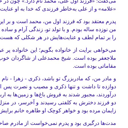
می‌گفت: «فرزند اول على، محمد نام دارد.» چون در خواب
«علامه» و از علی به‌خاطر فرزندی که خدا به او عنایت 
پدرم معتقد بود که فرزند اول من، محمد است و بر این ن
من نوزده ساله بودم. و با تولد تو، زندگی آرام و سا
را بر تمام لطف‌ و عنایت‌هایش در هر شکلی که هست، سپاس‌گ
می‌خواهی برایت از خانواده بگویم؛ این خانواده پر
ملا‌جعفر بوده است. شیخ محمد‌علی از شاگردان خوب 
مقاماتی بوده است.
و مادر من، که مادربزرگ تو باشد، ذکری - زهرا - نام
دوازده تا داشت و تنها ذکری و مصیب و نصرت پس از او
درآوردند، مجبور شدند به فروش باغ‌ها و زمین‌ها به ار
دو فرزند دخترش به کلفتی رسیدند و آخرسر، در منزل 
زایمان مرده بود و خواهر کوچک او طاهره خانم برایش 
مدت‌ها درگیری بود و پدرم نمی‌خواست از مادرم صاحب