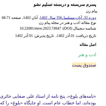
پسرم سربسته و دربسته تسلیم نشو
پیام زن
دوره 32، آبان-مسلسل356 سال 1402
، آبان 1402
، صفحه
68-71
نوع مقاله: ادب و هنر در مجله پیام زن
شناسه دیجیتال (DOI):
10.22081/mow.2023.74947
تاریخ دریافت
:
01 آذر 1402
،
تاریخ پذیرش
:
01 آذر 1402
اصل مقاله
ادب و هنر
صندوق پست
«نامه‌های بلوغ»، پنج نامه از استاد علی صفایی حائر
بوده‌اند، اما خطاب عام است. او جایگاه «بلوغ» را 