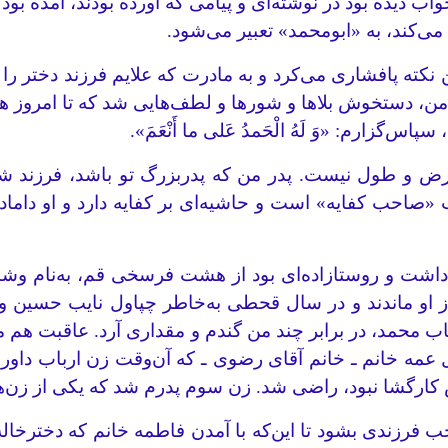
 دیده بود در نوشته‌ای و پیامی که آورده بودند، آمده بود 
می‌کند، به «ابومحمد» تعبیر می‌شود.
کته پافشاری می‌کرد و به مادرت که علایم فرزند دختر را داش
ده من، دستخوش بلاها و شورها و لطف‌هایی شد که تا امروز ه
زارم: «وَ لَهُ الْحَمدُ عَلى ما أَنْعَمَ».
 عرض و طول نیست. پدر من که پدربزرگ تو باشد، فرزند ش
«صاحب کفایه» است و حاشیه‌ای بر کفایه دارد و او داما
 داشت و روستازاده‌ای بود از هشت فرسخی قم، به‌نام وشنو
 ماندند و در سال قحطی به‌خاطر چپاول نایب حسین و فرهاد
باب محمد، در برابر چند من گندم و مقداری آرد. عاقبت هم مص
عمه خانم ـ خانم آقای رضوی ـ که آن‌وقت زن ارباب داوری 
کارگشا نبود، راضی شد. زن سوم پدرم شد که یکی از زن‌های
 فرزندی بشود تا این‌که با آمدن فاطمه خانم که دخترخاله