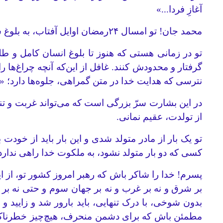
آغازِ فردا...»
محمد جان! تو امسال ۲۴رمضان اوایل آفتاب، به بلوغ سنی خودت میرسی.
تو در زمانی هستی که هنوز تا بلوغ انسان کامل و ط
گرفتار و محدودش کنند. غافل از این‌که آنچه چراغ‌ها
نترسی که هدایت خدا در متن گمراهی، جلوه‌ها دارد؛ «و ان کانُ
در این بشارت سرّ بزرگی است که می‌تواند غربت و تنه
از تولدت، عقیم نمانی.
تو یک بار از مادر متولد شدی و این بار باید از خودت ب
کسی که دو بار متولد نشود، به ملکوت خدا راهی ندارد. 
پسرم! خدا را شاکر باش که رهبر امروز کشور تو، از ای
بر شرق و نه بر غرب و نه بر جهان سوم و حتی نه بر م
بدون شوخی، با درک تنهایی، باید بارور شد و زایید و د
مطمئن باش که برای دشمن منحرف، هیچ‌چیز خطرناک‌ت