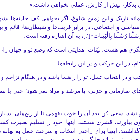
ای بدکار، بیش از کارش، عملی نخواهی داشت.»
انه تاریک و این زمین شلوغ، اگر بخواهی کف حادثه‌ها نشوی 
سیاسی و اجتماعی، در برابر فریب‌ها و شیطان‌ها، قائم و ب
سَلْنا رُسُلَنا بِالْبَینات»
[7]
، به آن اشاره رفته است.
ری هم هست. بیّنات، هدایتی است که وضع تو و جهان را، را
م، در این حرکت و در این رابطه‌ها.
ب و در انتخاب عمل، تو را راهنما باشد و در هنگام تزاحم 
ای سازمانی و حزبی، یا مرشد و مراد نمی‌شود؛ حتی با بص
شد، سعی کن بعد آن را خوب بفهمی تا از رنج‌های بسیار نج
 روی بیاورند، قشری هستند. اینها، خود را تسلیم بصیرت کسا
ی‌گذاشتند. اینها برای راحتی انتخاب و سرعت عمل به بها
 حزب، نمی‌تواند جایگزین دید و بصیرت و فهم من باشد.