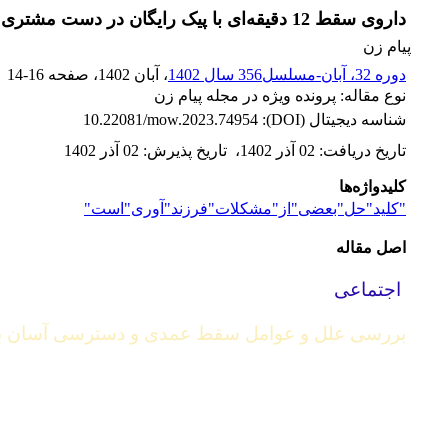
داروی سقط 12 دقیقه‌ای با پیک رایگان در دست مشتری!
پیام زن
دوره 32، آبان-مسلسل356 سال 1402
، آبان 1402
، صفحه
14-16
نوع مقاله: پرونده ویژه در مجله پیام زن
شناسه دیجیتال (DOI):
10.22081/mow.2023.74954
تاریخ دریافت
:
02 آذر 1402
،
تاریخ پذیرش
:
02 آذر 1402
کلیدواژه‌ها
"کلید"حل"بعضی"از"مشکلات"فرزند"آوری"است"
اصل مقاله
اجتماعی
بررسی علل و عوامل سقط عمدی و دسترسی آسان به