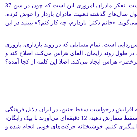
نکته مهم دیگر، القائات فرهنگی است که توسط سیستم سلامت از سال‌ها قبل، برای مادران ما ایجاد کرده است. تفکر مادران امروزی این است که چون در سن 37
 سال‌های گذشته ذهنیت مادران باردار را عوض کرده.
4ساله با اضطراب می‌آید مطب و با گریه می‌گوید: «خانم دکتر! باردارم، چه کار کنم؟» ببینید در این
زدایی است. تمام مسایلی که در روند بارداری، باروری
ر طول روند زایمان، القای هراس می‌کند، اصلاح کند و
رخطر» هراس ایجاد می‌کند. اصلا این کلمه از کجا آمده؟
افزایش درخواست سقط جنین، در ایران دلایل فرهنگی
و اقتصادی جدی دارد که موضوع بحث این مقاله نیست. همین الان امتحان کنید؛ می‌توانید با گوشی همراه‌ داروی سقط سفارش دهید، 12 دقیقه‌ای می‌آورند با پیک رایگان،
ا پیگیری کنیم. خوشبختانه حرکت‌های خوبی انجام شده و