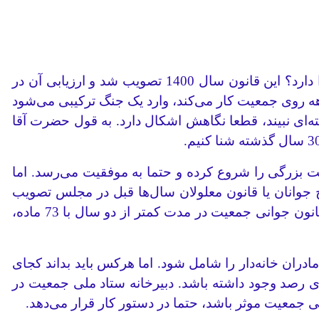
پژوهشگران و فعالان حوزه جمعیت این دغدغه را دارند که آیا قانون «حمایت از جوانی جمعیت» کارآمدی لازم را دارد؟ این قانون سال 1400 تصویب شد و ارزیابی آن در
ه روی جمعیت کار می‌کند، وارد یک جنگ ترکیبی می‌شود
‌ای نبیند، قطعا نگاهش اشکال دارد. به قول حضرت آقا
ت بزرگی را شروع کرده و حتما به موفقیت می‌رسد. اما
اج جوانان یا قانون معلولان سال‌ها قبل در مجلس تصویب
شده. مرکز پژوهش‌های مجلس، روند پیشرفت این مسایل را زیر 10 درصد گزارش کرده است. وقتی می‌گوییم قانون جوانی جمعیت در مدت کمتر از دو سال با 73 ماده،
ران خانه‌دار را شامل شود. اما هرکس باید بداند کجای
ی رصد وجود داشته باشد. دبیرخانه ستاد ملی جمعیت در
 جمعیت موثر باشد، حتما در دستور کار قرار می‌دهد.