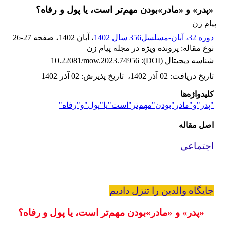
«پدر» و «مادر»بودن مهم‌تر است، یا پول و رفاه؟
پیام زن
دوره 32، آبان-مسلسل356 سال 1402
، آبان 1402
، صفحه
26-27
نوع مقاله: پرونده ویژه در مجله پیام زن
شناسه دیجیتال (DOI):
10.22081/mow.2023.74956
تاریخ دریافت
:
02 آذر 1402
،
تاریخ پذیرش
:
02 آذر 1402
کلیدواژه‌ها
"پدر"و"مادر"بودن"مهم‌تر"است"یا"پول"و"رفاه"
اصل مقاله
اجتماعی
جایگاه والدین را تنزل دادیم
«پدر» و «مادر»بودن مهم‌تر است، یا پول و رفاه؟