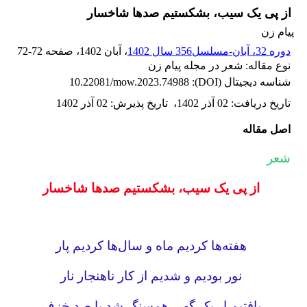
از پی یک سیب، بشکستیم صدها شاخسار
پیام زن
دوره 32، آبان-مسلسل356 سال 1402
، آبان 1402
، صفحه
72-72
نوع مقاله: شعر در مجله پیام زن
شناسه دیجیتال (DOI):
10.22081/mow.2023.74988
تاریخ دریافت
:
02 آذر 1402
،
تاریخ پذیرش
:
02 آذر 1402
اصل مقاله
شعر
از پی یک سیب، بشکستیم صدها شاخسار
هفته‌ها کردیم ماه و سال‌ها کردیم پار
نور بودیم و شدیم از کار ناهنجار نار
یافتیم ار یک گهر، همسنگ شد با صد خزف