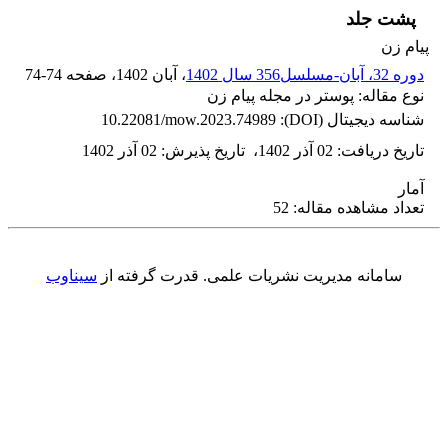
پشت جلد
پیام زن
دوره 32، آبان-مسلسل356 سال 1402
، آبان 1402
، صفحه
74-74
نوع مقاله: پوستر در مجله پیام زن
شناسه دیجیتال (DOI):
10.22081/mow.2023.74989
تاریخ دریافت
:
02 آذر 1402
،
تاریخ پذیرش
:
02 آذر 1402
آمار
تعداد مشاهده مقاله: 52
سامانه مدیریت نشریات علمی.
قدرت گرفته از
سیناوب