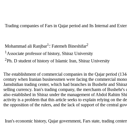
Trading companies of Fars in Qajar period and Its Internal and Exte
1
2
؛ Fatemeh Bineshifar
Mohammad ali Ranjbar
1
Associate professor of history, Shiraz University
2
Ph. D student of history of Islamic Iran, Shiraz University
The establishment of commercial companies in the Qajar period (1344
century when Iranian businessmen were facing the commercial monopo
Jamshidian trading center, which had branches in Bushehr and Shiraz i
selling currency. Iran's trading company, the merchants of Bushe
also established in Shiraz under the management of Abdol Rahim Shira
activity is a problem that this article seeks to explain relying on the 
the opposition of the rulers, and the lack of support of the central g
Iran's economic history, Qajar government, Fars state, trading cente