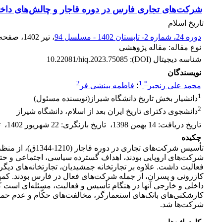
شرکت‌های تجاری فارس در دوره قاجار و چالش‌های داخ
تاریخ اسلام
دوره 24، شماره 2- تابستان 1402 - مسلسل 94
، تیر 1402
، صفحه
نوع مقاله: مقاله پژوهشی
شناسه دیجیتال (DOI):
10.22081/hiq.2023.75085
نویسندگان
2
1
*
محمد علی رنجبر
؛
فاطمه بینشی فر
1
دانشیار بخش تاریخ دانشگاه شیراز(نویسنده مسئول)
2
دانشجوی دکترای تاریخ ایران بعد از اسلام، دانشگاه شیراز
تاریخ دریافت
:
14 بهمن 1398
،
تاریخ بازنگری
:
22 شهریور 1402
،
ت
چکیده
تأسیس شرکت‌های 
شرکت‎‌‌های اروپایی بودند، اهداف گسترده سیاسی، اجتماعی و
فعالیت داشت. علاوه بر تجارتخانه جمشیدیان، تجارتخانه‌های دیگر
کازرونی و پسران، از جمله شرکت‌های فعال در فارس بودند. کم
داخلی و خارجی آنها در هنگام تأسیس و فعالیت، مسئله‌ای است که 
کارشکنی‌های بانک‌های استعمارگر، مخالفت‌های حکّام و عدم حم
شرکت‌ها شد.