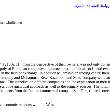
روابط اقتصادی با غرب
rnal Challenges
-1210 A. H), from the perspective of their owners, was not only consid
ly of European companies, it pursued broad political, social and even
n the field of exchange. In addition to Jamshidian trading center, there
hr's company and Mohammad Reza Kazerooni and Sons' company were am
zi. The introduction of these companies and the explanation of their in
descriptive-analytical approach as well as the primary sources. The findin
overnments from the Iranian commercial companies in Fars, caused some pr
rs, economic relations with the West