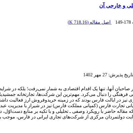
لی و خارجی آن
149-178
اصل مقاله (
718.16 K
)
اریخ پذیرش
:
27 مهر 1402
تجاری در دوره قاجار (1210-1344ق)، از منظر صاحبان آنها، تنها یک اقدام اقتصادی به شمار نم
 حتی فرهنگی را دنبال می‌کرد. مهم‌ترین این شرکت‌ها، تجارتخانه جمشید
ی نیز در ایالت فارس بودند که در زمینه خریدوفروش ارز فعالیت داشتن
پانی تجارت فارس (کمپانی مملکت فارس) نیز در شیراز با مدیریت عب
مقاله حاضر با رویکرد وصفی ـ تحلیلی و با تکیه بر منابع دست‌اوّل، 
ایت دولتمردان مرکزی از شرکت‌های تجاری ایرانی در فارس، موجب بر