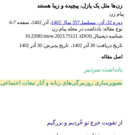
زن‌ها مثل یک پازل، پیچیده و زیبا هستند
پیام زن
دوره 32، آذر- مسلسل357 سال 1402
، آذر 1402
، صفحه
6-7
نوع مقاله: یادداشت در مجله پیام زن
شناسه دیجیتال (DOI):
10.22081/mow.2023.75121
تاریخ دریافت
:
30 آذر 1402
،
تاریخ پذیرش
:
30 آذر 1402
اصل مقاله
یادداشت سردبیر
تصویرسازی روزمرگی‌های زنانه و آثار تبعات اجتماعی 
از تقویت جزع تو خُردیم و بزرگیم