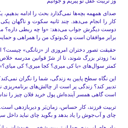
وز تربیت عقل تو پیریم و جوانیم
صدای همهمه بچه‌ها نمی‌گذارد بحث را ادامه بدهیم، ی
کار را انجام می‌دهد. چند ثانیه سکوت و ناگهان یکی
دوست دیگرش جواب می‌دهد: «وا چه ربطی داره؟ مگه هرک
برابر موافقان است و تک‌و‌توک من را همراهی و حمایت
حقیقت تصور دختران امروزی از «زنانگی» چیست؟ این‌
نه! زودتر بزرگ شوند، تا از شرّ قوانین مدرسه خلاص
کمتر سوال‌های «با کی میری؟ کجا میری؟ کی میای؟» ر
این نگاه سطح پایین به زندگی، شما را نگران نمی‌کند
تدبیر کند؟ زندگی پر است از چالش‌های برنامه‌ریزی نش
است گاهی همسر آینده‌اش پول خرید فلان چیز را نداشت
تربیت فرزند، کار حساس، زمان‌بَر و دیربازدهی است.
چای و آب‌جوش را یاد بدهد و بگوید چای نباید داخل سی
مادرهای امروزی جدا از تربیت شخصی خودشان و انگاره