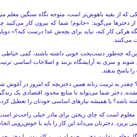
کی که از بقیه باهوش‌تر است، متوجه نگاه سنگین معلم می‌
 از دخترها می‌گوید: «خانوم! شما که بیرون کار می‌کنید 
ی کار کنه، نباید برای بچه‌ش غذا درست ‌کنه؟» دوباره بح
 می‌کنند.
که چه‌طور دست‌پخت خوبی داشته باشند، کمی خیاطی و باف
 شوند و سری به آرایشگاه بزنند و اصلاحات اساسی ترتیب 
ا پاسخ بدهند.
؟ چقدر به تربیت زنانه همین دختربچه که امروز در آغوش ش
ده، دختر شما می‌تواند با منابع محدود اقتصادی یک زندگی ج
ه باشد؟ یا همیشه نیازهای اساسی خودتان را تعطیل کرده‌ای
 معلوم است که چای ریختن برای مادر خیلی راحت‌تر است ن
نی بریزد. دخترتان می‌داند این کار را باید با خوش‌رویی ا
‌های متفاوت ذهنی، حوصله سر و کله زدن با دختربچه را ن