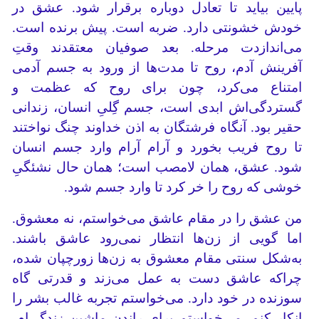
پایین بیاید تا تعادل دوباره برقرار شود. عشق در
خودش خشونتی دارد. ضربه است. پیش برنده است.
می‌اندازدت مرحله. بعد صوفیان معتقدند وقتِ
آفرینش آدم، روح تا مدت‌ها از ورود به جسم آدمی
امتناع می‌کرد، چون برای روح که عظمت و
گستردگی‌اش ابدی است، جسم گِلیِ انسان، زندانی
حقیر بود. آنگاه فرشتگان به اذن خداوند چنگ نواختند
تا روح فریب بخورد و آرام آرام وارد جسم انسان
شود. عشق، همان لامصب است؛ همان حال نشئگیِ
خوشی که روح را خر کرد تا وارد جسم شود.
من عشق را در مقام عاشق می‌خواستم، نه معشوق.
اما گویی از زن‌ها انتظار نمی‌رود عاشق باشند.
به‌شکل سنتی مقام معشوق به زن‌ها زورچپان شده،
چراکه عاشق دست به عمل می‌زند و قدرتی گاه
سوزنده در خود دارد. می‌خواستم تجربه غالب بشر را
انکار کنم. می‌خواستم برای راندن ماشین زندگی‌ام،