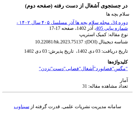
در جستجوی آشغال از دست رفته (صفحه دوم)
سلام بچه ها
دوره 34، مجله سلام بچه ها آذر مسلسل ۴۰۵ سال ۱۴۰۲ -
شماره پیاپی 405
، آذر 1402
، صفحه
17-17
نوع مقاله: کمیک استریپ
شناسه دیجیتال (DOI):
10.22081/hk.2023.75137
تاریخ دریافت
:
03 دی 1402
،
تاریخ پذیرش
:
03 دی 1402
کلیدواژه‌ها
"مگس"فضانورد"آشغال"فضایی"دست"نزدن"
آمار
تعداد مشاهده مقاله: 31
سامانه مدیریت نشریات علمی.
قدرت گرفته از
سیناوب