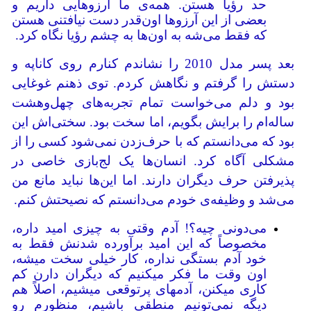
حد رؤیا هستن. همه‌ی ما آرزوهایی داریم و
بعضی از این آرزوها اون‌قدر دست نیافتنی هستن
که فقط می‌شه به اون‌ها به چشم رؤیا نگاه کرد.
بعد پسر مدل 2010 را نشاندم کنارم روی کاناپه و
دستش را گرفتم و نگاهش کردم. توی ذهنم غوغایی
بود و دلم می‌خواست تمام تجربه‌های چهل‌وهشت
ساله‌ام را برایش بگویم، اما سخت بود. سختی‌اش این
بود که می‌دانستم که با حرف‌زدن نمی‌شود کسی را از
مشکلی آگاه کرد. انسان‌ها یک لج‌بازی خاصی در
پذیرفتن حرف دیگران دارند. اما این‌ها نباید مانع من
می‌شد و وظیفه‌ی خودم می‌دانستم که نصیحتش کنم.
می‌دونی چیه؟! آدم وقتی به چیزی امید داره،
مخصوصاً که این امید برآورده شدنش فقط به
خود آدم بستگی نداره، کار خیلی سخت می‎شه،
اون وقت ما فکر می‎کنیم که دیگران دارن کم
کاری می‎کنن، آدم‎های پرتوقعی می‎شیم، اصلاً هم
دیگه نمی‌تونیم منطقی باشیم، منظورم رو