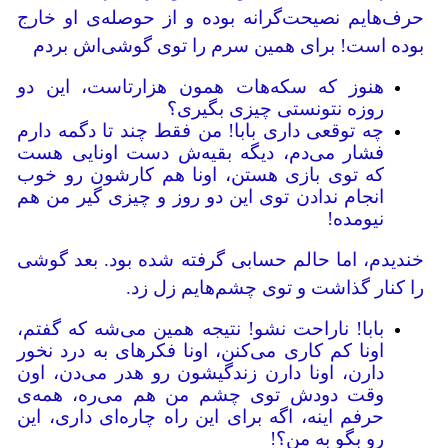
حرف‌هایم نصیحت‌گرانه بوده و از حوصله‌ی او خارج
بوده است! برای همین سرم را توی گوشی‌اش بردم
هنوز که سکه‌هات همون هزارتاست، این دو
روزه نتونستی چیزی بگیری؟
چه توقعی داری بابا! من فقط چند تا دگمه دارم
فشار می‌دم، دیگه بقیه‌ش دست اونایی هست
که توی بازی هستن، اونا هم کارشون رو خوب
انجام ندادن توی این دو روز و چیزی گیر من هم
نیومده!
خندیدم، اما حالم حسابی گرفته شده بود. بعد گوشی
را کنار گذاشت و توی چشم‌هایم زل زد.
بابا! ناراحت نشو! نتیجه همین می‌شه که گفتم،
اونا کم کاری می‌کنن، اونا فکرهای به درد نخور
دارن، اونا دارن زندگیشون رو هدر می‌دن، اون
وقت دودش توی چشم من هم می‌ره، همه‌ی
حرفم اینه، اگه برای این راه چاره‌ای داری، این
رو بگو به من؟!