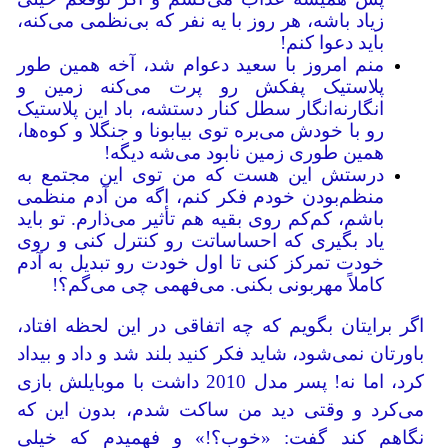
زیاد باشه، هر روز با یه نفر که بی‌نظمی می‌کنه،
باید دعوا کنم!
منم امروز با سعید دعوام شد، آخه همین طور
پلاستیک پفکش رو پرت می‌کنه زمین و
انگارنه‌انگار سطل کنار دستشه، باد این پلاستیک
رو با خودش می‌بره توی بیابونا و جنگلا و کوه‌ها،
همین طوری زمین نابود می‌شه دیگه!
درستش این هست که من توی این مجتمع به
منظم‌بودن خودم فکر کنم، اگه من آدم منظمی
باشم، کم‌کم روی بقیه هم تأثیر می‌ذارم. تو باید
یاد بگیری که احساساتت رو کنترل کنی و روی
خودت تمرکز کنی تا اول خودت رو تبدیل به آدم
کاملاً مهربونی بکنی. می‌فهمی چی می‌گم؟!
اگر برایتان بگویم که چه اتفاقی در این لحظه افتاد،
باورتان نمی‌شود، شاید فکر کنید بلند شد و داد و بیداد
کرد، اما نه! پسر مدل 2010 داشت با موبایلش بازی
می‌کرد و وقتی دید من ساکت شدم، بدون این که
نگاهم کند گفت: «خوب؟!» و فهمیدم که خیلی