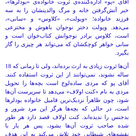
آقای «پو» اداره‌کننده‌ی ثروت خانواده‌ی «بودلرها»،
خبر آتش‌گرفتن خانه و مرگ والدینشان را به سه
فرزند خانواده؛ «ویولت»، «کلاوس» و «سانی»،
می‌دهد. ویولت دختر نوجوان باهوش و مخترعی
است، کلاوس برادر نوجوانش کتاب‌خوان است و
سانی خواهر کوچکشان که می‌تواند هر چیزی را گاز
بگیرد.
آن‌ها ثروت زیادی به ارث برده‌اند، ولی تا زمانی که 18
ساله نشوند، نمی‌توانند از این ثروت استفاده کنند.
آقای پو که مردی ساده‌لوح است بچه‌ها را تحویل
مردی به نام «کنت اولاف» می‌دهد تا سرپرست آن‌ها
شود، چون ظاهراً نزدیک‌ترین فامیل خانواده بودلرها
است، در حالی که بچه‌ها هرگز این مرد شرور و
بدجنس را ندیده‌اند. کنت اولاف قصد دارد هر طور
شده صاحب ثروت آن‌ها بشود، پس هر بار با
نقشه‌های شیطانی خود تلاش می‌کند به این هدف