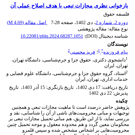
بازخوانی نظری مجازات تبعی با هدف اصلاح عملی آن
فلسفه حقوق
دوره 2، شماره 2
، دی 1402
، صفحه
7-28
اصل مقاله (
4.69 M
)
نوع مقاله: مقاله پژوهشی
شناسه دیجیتال (DOI):
10.22081/phlq.2024.68287.1051
نویسندگان
2
1
*
پیام فروزنده
؛
فرید محسنی
1
دانشجوی دکتری، حقوق جزا و جرم‌شناسی، دانشگاه تهران،
تهران، ایران
2
استاد، گروه حقوق جزا و جرم‌شناسی، دانشگاه علوم قضایی و
خدمات اداری، تهران، ایران
تاریخ دریافت
:
17 دی 1402
،
تاریخ بازنگری
:
15 آذر 1403
،
تاریخ
پذیرش
:
22 دی 1402
چکیده
پژوهش حاضر درصدد است تا ماهیت مجازات تبعی و همچنین
توجیهات و مبانی محرومیت‌های ناشی از آن را شناسایی، نقد و
بررسی نماید، تا از این طریق، هم مبانی تحمیل مجازات تبعی بر
محکومان معین گردد و هم محدوده معقول و موجه تحمیل چنین
محرومیت‌هایی بر اشخاص مشخص شده و سپس قلمرو