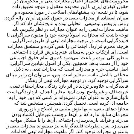
محرومیت‌های ناشی از اعمال مجازات تبعی بر محکومان در
حقوق کیفری ایران با این محدوده معقول و موجه تطبیق داده
شود، تا در نتیجه آن، پیشنهادهای اصلاحی در مورد محدوده و
میزان استفاده از مجازات تبعی در حقوق کیفری ایران ارائه گردد.
روش پژوهش توصیفی – تحلیلی بوده و نتایج نشان داد که اگر
ماهیت مجازات تبعی را به عنوان مجازات در نظر بگیریم، باید
توجه داشت که مجازات، اصولاً توجیه خود را مدیون سزاگرایی یا
فایده‌گرایی است. در توجیه مجازات تبعی از طریق سزاگرایی،
هرچند مجرم قرارداد اجتماعی را نقض کرده و مستحق مجازات
است، اما ارتکاب جرم به‌معنای عدم پذیرش قرارداد اجتماعی
به‌طور کلی نبوده و باعث نمی‌شود که وی تمام حقوق اجتماعی
خود را از دست بدهد. همچنین، یکی از اصول بنیادین سزاگرایی،
اصل تناسب جرم و مجازات است که مجازات تبعی، به دلایل
مختلفی با اصل تناسب مغایر است. پس، نمی‌توان آن را بر مبنای
سزاگرایی توجیه کرد. در توجیه مجازات تبعی از رهگذر
فایده‌گرایی، علاوه‌بر تردید در اثر بازدارندگی مجازات‌های تبعی،
غیرشفاف و غیرواضح بودن آن‌ها مغایر با هدف بازدارندگی است.
ناتوان‌سازی به عنوان کیفر، نمی‌تواند بر کسی که دِین خود را به
جامعه ادا کرده است، تحمیل گردد. همچنین، مشخص شد که
مجازات‌های تبعی، نه‌تنها نقش مثبتی در اصلاح و بازپروری
مجرمان سابق ندارد که بر آن‌ها برچسب غیرقابل اعتماد بودن
می‌زند و فرآیند بازپذیرسازی اجتماعی آن‌ها را با مشکل مواجه
می‌سازد. پس، نظریات فایده‌گرایانه نیز نمی‌تواند مجازات تبعی را
به‌عنوان مجازات توجیه کند. اگر ماهیت مجازات تبعی اقدامات