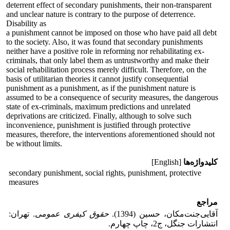
deterrent effect of secondary punishments, their non-transparent
and unclear nature is contrary to the purpose of deterrence.
Disability as
a punishment cannot be imposed on those who have paid all debt
to the society. Also, it was found that secondary punishments
neither have a positive role in reforming nor rehabilitating ex-
criminals, that only label them as untrustworthy and make their
social rehabilitation process merely difficult. Therefore, on the
basis of utilitarian theories it cannot justify consequential
punishment as a punishment, as if the punishment nature is
assumed to be a consequence of security measures, the dangerous
state of ex-criminals, maximum predictions and unrelated
deprivations are criticized. Finally, although to solve such
inconvenience, punishment is justified through protective
measures, therefore, the interventions aforementioned should not
be without limits.
کلیدواژه‌ها
[English]
secondary punishment, social rights, punishment, protective
measures
مراجع
آقایی‌جنت‌مکان، حسین (1394).
حقوق کیفری عمومی
. تهران:
انتشارات جنگل، ج2، چاپ چهارم.