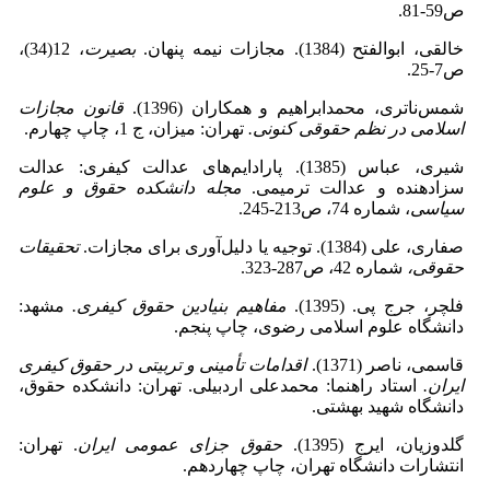
ص59-81.
خالقی، ابوالفتح (1384). مجازات نیمه پنهان.
بصیرت
، 12(34)،
ص7-25.
شمس‌ناتری، محمدابراهیم و همکاران (1396).
قانون مجازات
اسلامی در نظم حقوقی کنونی.
تهران: میزان، ج 1، چاپ چهارم.
شیری، عباس (1385). پارادایم‌های عدالت کیفری: عدالت
سزادهنده و عدالت ترمیمی.
مجله دانشکده حقوق و علوم
سیاسی
، شماره 74، ص213-245.
صفاری، علی (1384). توجیه یا دلیل‌آوری برای مجازات.
تحقیقات
حقوقی،
شماره 42، ص287-323.
فلچر، جرج پی. (1395).
مفاهیم بنیادین حقوق کیفری.
مشهد:
دانشگاه علوم اسلامی رضوی، چاپ پنجم.
قاسمی، ناصر (1371).
اقدامات تأمینی و تربیتی در حقوق کیفری
ایران.
استاد راهنما: محمدعلی اردبیلی. تهران: دانشکده حقوق،
دانشگاه شهید بهشتی.
گلدوزیان، ایرج (1395).
حقوق جزای عمومی ایران
. تهران:
انتشارات دانشگاه تهران، چاپ چهاردهم.