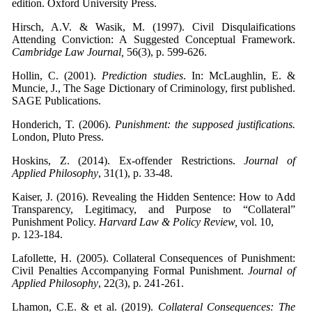
edition. Oxford University Press.
Hirsch, A.V. & Wasik, M. (1997). Civil Disqulaifications
Attending Conviction: A Suggested Conceptual Framework.
Cambridge Law Journal,
56(3), p. 599-626.
Hollin, C. (2001).
Prediction studies
. In: McLaughlin, E. &
Muncie, J., The Sage Dictionary of Criminology, first published.
SAGE Publications.
Honderich, T. (2006).
Punishment: the supposed justifications.
London, Pluto Press.
Hoskins, Z. (2014). Ex-offender Restrictions.
Journal of
Applied Philosophy
, 31(1), p. 33-48.
Kaiser, J. (2016). Revealing the Hidden Sentence: How to Add
Transparency, Legitimacy, and Purpose to “Collateral”
Punishment Policy.
Harvard Law & Policy Review,
vol. 10,
p. 123-184.
Lafollette, H. (2005). Collateral Consequences of Punishment:
Civil Penalties Accompanying Formal Punishment.
Journal of
Applied Philosophy
, 22(3), p. 241-261.
Lhamon, C.E. & et al. (2019).
Collateral Consequences: The