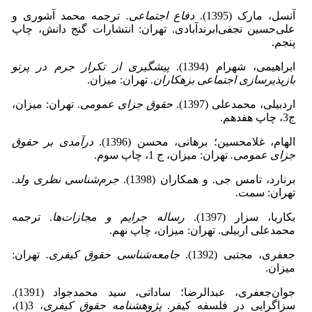
آنسل، مارک (1395).
دفاع اجتماعی.
ترجمه محمد آشوری و
علی‌حسین نجفی‌ابرندآبادی. تهران: انتشارات گنج دانش، چاپ
پنجم.
ابراهیمی، شهرام (1394).
پیشگیری از تکرار جرم در پرتو
بازپذیرسازی اجتماعی بزهکاران
. تهران: میزان.
اردبیلی، محمدعلی (1397).
حقوق جزای عمومی
. تهران: میزان،
ج3، چاپ هفدهم.
الهام، غلامحسین؛ برهانی، محسن (1396).
درآمدی بر حقوق
جزای عمومی.
تهران: میزان، ج 1، چاپ سوم.
برنارد، تامس جی. و همکاران (1398).
جرم‌شناسی نظری ولد.
تهران: سمت.
بکاریا، سزار (1397).
رساله جرایم و مجازات‌ها
. ترجمه
محمدعلی اربیلی. تهران: میزان، چاپ نهم.
جعفری، مجتبی (1392).
جامعه‌شناسی حقوق کیفری.
تهران:
میزان.
جوان‌جعفری، عبدالرضا؛ ساداتی، سید محمدجواد (1391).
سزاگرایی در فلسفه کیفر.
پژوهشنامه حقوق کیفری
، 3(1)،