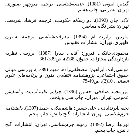
گیدنز، آنتونی (1381).
جامعه‌شناسی.
ترجمه منوچهر صبوری.
تهران: نشر نی، چاپ هفتم.
لاک، جان (1392).
دو رساله‌ حکومت.
ترجمه فرشاد شریعت.
تهران: نشر نگاه معاصر.
مارتین، رابرت ام. (1394).
معرفت‌شناسی
. ترجمه نسترن
ظهیری. تهران: انتشارات ققنوس.
محمودی‌جانکی، فیروز؛ آقایی، سارا (1387). بررسی نظریه
بازدارندگی مجازات.
حقوق،
38(2)، ص339-361.
موسی‌زاده، ابراهیم؛ مصطفی‌زاده، فهیم (1389)، بررسی مبانی
حقوق اجتماعی.
پژوهشنامه انتقادی متون و برنامه‌های علوم
انسانی
، 10(2)، ص49-75.
میرمحمد صادقی، حسین (1396).
جرایم علیه امنیت و آسایش
عمومی.
تهران: میزان، چاپ سی و پنجم.
نجفی‌ابرندآبادی، علی‌حسین؛ هاشم‌بیکی، حمید (1397).
دانشنامه
جرم‌شناسی.
تهران: انتشارات گنج دانش، چاپ پنجم.
نوربها، رضا (1392).
زمینه جرم‌شناسی.
تهران: انتشارات گنج
دانش، چاپ پنجم.