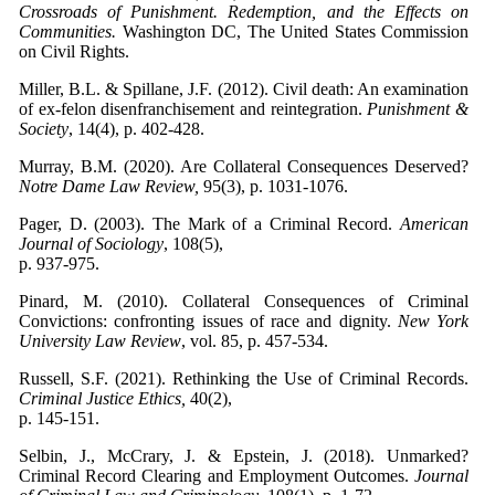
Crossroads of Punishment. Redemption, and the Effects on
Communities.
Washington DC, The United States Commission
on Civil Rights.
Miller, B.L. & Spillane, J.F. (2012). Civil death: An examination
of ex-felon disenfranchisement and reintegration.
Punishment &
Society
, 14(4), p. 402-428.
Murray, B.M. (2020). Are Collateral Consequences Deserved?
Notre Dame Law Review,
95(3), p. 1031-1076.
Pager, D. (2003). The Mark of a Criminal Record.
American
Journal of Sociology
, 108(5),
p. 937-975.
Pinard, M. (2010). Collateral Consequences of Criminal
Convictions: confronting issues of race and dignity.
New York
University Law Review
, vol. 85, p. 457-534.
Russell, S.F. (2021). Rethinking the Use of Criminal Records.
Criminal Justice Ethics,
40(2),
p. 145-151.
Selbin, J., McCrary, J. & Epstein, J. (2018). Unmarked?
Criminal Record Clearing and Employment Outcomes.
Journal