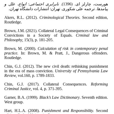
هورست، چارلز ای. (1396).
نابرابری اجتماعی: انواع، علل و
پیامدها.
ترجمه علی شکوری. تهران: انتشارات دانشگاه تهران.
Akers, R.L. (2012).
Criminological Theories.
Second edition,
Routledge.
Brown, J.M. (2021). Collateral Legal Consequences of Criminal
Convictions in a Society of Equals.
Crminal law and
Philosophy,
15(3), p. 181-205.
Brown, M. (2000).
Calculation of risk in contemporary penal
practice.
In: Brown, M. & Pratt, J., Dangerous offenders.
Routledge.
Chin, G.J. (2012). The new civil death: rethinking punishment
in the era of mass conviction.
University of Pennsylvania Law
Review,
vol.160, p. 1789-1833.
Chin, G.J. (2017). Collateral Consequences.
Reforming
Criminal Justice,
vol. 4, p. 371-395.
Garner, B.A. (1999).
Black’s Law Dictinonary
. Seventh edition.
West group.
Hart, H.L.A. (2008).
Punishment and Responsibility.
Second