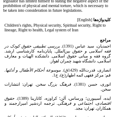
legislator has limited himself to stating the negative aspect of the
prohibition of physical and mental torture, which is necessary to
be taken into consideration in future legislations.
کلیدواژه‌ها
[English]
Children's rights, Physical security, Spiritual security, Right to
lineage, Right to health, Legal system of Iran
مراجع
احمدیان، سید عباس (1391).
بررسی تطبیقی حقوق کودک در
فقه اسلامی و حقوق بین‌الملل
.
پایان‌نامه کارشناسی ارشد.
گروه فقه و مبانی حقوق اسلامی. دانشکده الهیات و معارف
اسلامی، دانشگاه شهید چمران اهواز.
انصاری، قدرت‌الله (1429ق).
موسوعة أحکام الأطفال و أدلتها
.
قم: مرکز فقهی ائمه اطهار(ع)، ج1.
انوری، حسن (1381).
فرهنگ بزرگ سخن
.
تهران: انتشارات
سخن.
ایده، آسیبورن؛ ورساس، آلن؛ کراوزه، کاتارینا (1389).
حقوق
اقتصادی، اجتماعی و فرهنگی
. ترجمه اردشیر امیرارجمند و
همکاران. تهران: مجد.