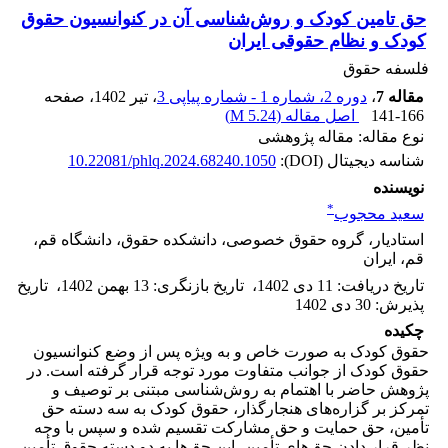
حق تامین کودک و روش‌شناسی آن در کنوانسیون حقوق
کودک و نظام حقوقی ایران
فلسفه حقوق
مقاله 7
،
دوره 2، شماره 1 - شماره پیاپی 3
، تیر 1402
، صفحه
141-166
اصل مقاله (
5.24 M
)
نوع مقاله: مقاله پژوهشی
شناسه دیجیتال (DOI):
10.22081/phlq.2024.68240.1050
نویسنده
*
سعید محجوب
استادیار، گروه حقوق خصوصی، دانشکده حقوق، دانشگاه قم،
قم، ایران
تاریخ دریافت
:
11 دی 1402
،
تاریخ بازنگری
:
13 بهمن 1402
،
تاریخ
پذیرش
:
30 دی 1402
چکیده
حقوق کودک به صورت خاص و به ویژه پس از وضع کنوانسیون
حقوق کودک از جوانب متفاوت مورد توجه قرار گرفته است. در
پژوهش حاضر با اهتمام به روش‌شناسی مبتنی بر توصیف و
تمرکز بر گزاره‌های هنجارگذار، حقوق کودک به سه دسته حق
تأمین، حق حمایت و حق مشارکت تقسیم شده و سپس با وجه
نظر قرار دادن حق‌های تأمین، این حق‌ها به دو دسته حقوق تأمین