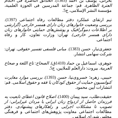
بحرانی، یوسف بن احمد (1363).
الحدائق الناضرة فی أحکام
العترة الطاهرة
. قم: جماعة المدرسین فی الحوزة العلمیة،
مؤسسة النشر الإسلامی، ج5.
تیم ارتقای عملکرد دفتر مطالعات رفاه اجتماعی (1397).
بررسی وضعیت خانوارهای زنان دارای همسر خارجی
(
گزارشی
بر اطلاعات دموگرافیک و پوشش‌های حمایتی خانوارهای زنان
دارای همسر خارجی
)
. تهران: وزارت تعاون، کار و رفاه
اجتماعی.
جعفری‌تبار، حسن (1383).
مبانی فلسفی تفسیر حقوقی
. تهران:
شرکت سهامی انتشار.
جوهرى، اسماعیل بن حماد (1410ق).
الصحاح
:
تاج اللغة و صحاح
العربیة
. بیروت: دارالعلم للملایین، ج5.
حبیبی، زهره؛ خسروی‌نیا، حسن (1393).
بررسی موارد مغایرت
کنوانسیون حمایت از حقوق کودکان با فقه و حقوق اسلامی
.
قم:
انتشارات آیین محمود.
حقیقت‌طلب، سید پیمان (1400).
اصلاح قانون اعطای تابعیت به
فرزندان حاصل از ازدواج زنان ایرانی با مردان غیرایرانی
:
از
تصویب تا مشکلات اجرایی و راهکارهای پیشنهادی
. دفتر
مطالعات اجتماعی معاونت پژوهش‌های اجتماعی و فرهنگی
مجلس شورای اسلامی.