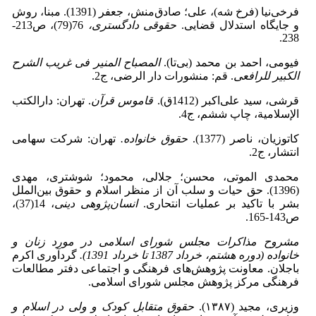
فرخی‌نیا (فرخ شه)، علی؛ صادق‌منش، جعفر (1391). مبنا، روش
و جایگاه استدلال قضایی.
حقوقی دادگستری،
76(79)، ص213-
238.
فیومى، احمد بن محمد (بی‌تا).
المصباح المنیر فی غریب الشرح
الکبیر للرافعی
. قم: منشورات دار الرضی، ج2.
قرشی، سید علی‌اکبر (1412ق).
قاموس قرآن
. تهران: دارالکتب
الإسلامیة، چاپ ششم، ج4.
کاتوزیان، ناصر (1377).
حقوق خانواده
.
تهران: شرکت سهامی
انتشار، ج2.
محمدی الموتی، محسن؛ جلالی، محمود؛ شوشتری، مهدی
(1396). حق حیات و سلب آن از منظر اسلام و حقوق بین‌الملل
بشر با تاکید بر عملیات انتحاری.
انسان‌پژوهی دینی
، 14(37)،
ص143-165.
مشروح مذاکرات مجلس شورای اسلامی در مورد زنان و
خانواده
(دوره هشتم، خرداد 1387 تا خرداد 1391).
گردآوری اکرم
باجلان. معاونت پژوهش‌های فرهنگی و اجتماعی دفتر مطالعات
فرهنگی مرکز پژوهش مجلس شورای اسلامی.
وزیری، مجید (۱۳۸۷).
حقوق متقابل کودک و ولی در اسلام و