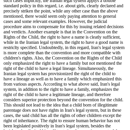
such cases implicitly, the Iranian legal system applys a double
standard policy in this regard, i.e. about girls, clearly declared and
precisely striken the point, while any other case than the above
mentioned, there would seem only paying attention to general
cases and some relevant examples. However, the judicial
procedure aims to compensate for this by issuing related decisions
and verdicts. Another example is that in the Convention on the
Rights of the Child, the right to have a name is cleatly sufficient,
while in the Iranian legal system, the right to have a good name is
restriclty specified. Undoubtedly, in this regard, Iran's legal system
is more complete than the convention and more compatible with
children's rights. Also, the Convention on the Rights of the Child
only emphasized the right to have a family but not mentioned the
right of the child to have a legal lineage. Simultaneously, the
Iranian legal system has provisionized the right of the child to
have a lineage as well as to have a family which emphasized this
from various aspects. According to what above said, Iran's legal
system, in addition to the right to have a family, emphasizes the
right of the child to have a legitimate lineage, and therefore
considers superior protection beyond the convention for the child.
This should not lead to the idea that a child born of illegitimate
parentage does not have rights in Iran's legal system, but in these
cases, the said child has all the rights of other children except the
right of inheritance. The right to ensure human behavior has not
been legislated positively in Iran's legal system, besides the