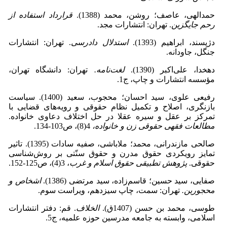
حمدالهی، عاصف؛ روشن، محمد (1388).
قرارداد استفاده از
رحم جایگزین
. تهران: انتشارات مجد.
دژپسند، ابراهیم (1393).
استدلال دادرسی
. تهران: انتشارات
جنگل، جاودانه.
دهخدا، علی‌اکبر (1390).
لغت‌نامه
.
تهران: دانشگاه تهران،
مؤسسه انتشارات و چاپ، ج1.
رفیعی علوی، سید احسان؛ محجوب، سعید (1400). سیاست
بازنگری، اصلاح و تکمیل نظام حقوقی و رویه‌های قضایی با
تمرکز بر عقل و سیره عقلا در حل اختلاف دعاوی خانواده.
مطالعات فقهی‌ حقوقی زن و خانواده،
4(8)، ص103-134.
صالحی مازندرانی، محمد؛ ملاباشی، صفیه سادات (1395). تاثیر
تمایز رویکردی حقوق مدرن و حقوق سنّتی بر روش‌شناسی
حقوقی.
پژوهش تطبیقی حقوق اسلام و غرب
، 3(4)، ص125-152.
صفایی، سید حسین؛ قاسم‌زاده، سید مرتضی (1386).
اشخاص و
محجورین
.
تهران: سمت، چاپ سیزدهم، ویراست سوم.
طوسی، محمد بن حسن (1407ق).
الخلاف
. قم: دفتر انتشارات
اسلامی، وابسته به جامعه مدرسین حوزه علمیه، ج5.