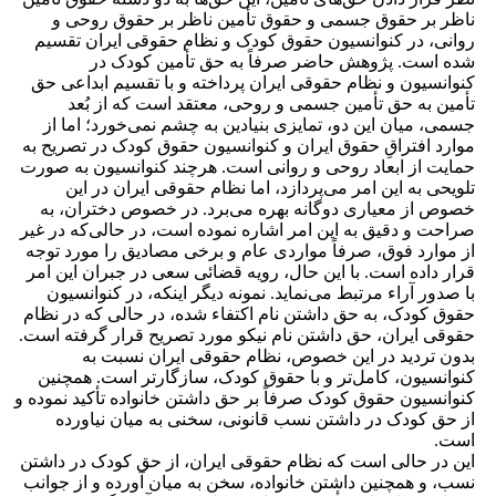
ناظر بر حقوق جسمی و حقوق تأمین ناظر بر حقوق روحی و
روانی، در کنوانسیون حقوق کودک و نظام حقوقی ایران تقسیم
شده است. پژوهش حاضر صرفاً به حق تأمین کودک در
کنوانسیون و نظام حقوقی ایران پرداخته و با تقسیم ابداعی حق
تأمین به حق تأمین جسمی و روحی، معتقد است که از بُعد
جسمی، میان این دو، تمایزی بنیادین به چشم نمی‌خورد؛ اما از
موارد افتراقِ حقوق ایران و کنوانسیون حقوق کودک در تصریح به
حمایت از ابعاد روحی و روانی است. هرچند کنوانسیون به صورت
تلویحی به این امر می‌پردازد، اما نظام حقوقی ایران در این
خصوص از معیاری دوگانه بهره می‎‌برد. در خصوص دختران، به
صراحت و دقیق به این امر اشاره نموده است، در حالی‌که در غیر
از موارد فوق، صرفاً مواردی عام و برخی مصادیق را مورد توجه
قرار داده است. با این حال، رویه قضائی سعی در جبران این امر
با صدور آراء مرتبط می‌نماید. نمونه دیگر اینکه، در کنوانسیون
حقوق کودک، به حق داشتن نام اکتفاء شده، در حالی که در نظام
حقوقی ایران، حق داشتن نام نیکو مورد تصریح قرار گرفته است.
بدون تردید در این خصوص، نظام حقوقی ایران نسبت به
کنوانسیون، کامل‌تر و با حقوق کودک، سازگارتر است. همچنین
کنوانسیون حقوق کودک صرفاً بر حق داشتن خانواده تأکید نموده و
از حق کودک در داشتن نسب قانونی، سخنی به میان نیاورده
است.
این در حالی است که نظام حقوقی ایران، از حق کودک در داشتن
نسب، و همچنین داشتن خانواده، سخن به میان آورده و از جوانب