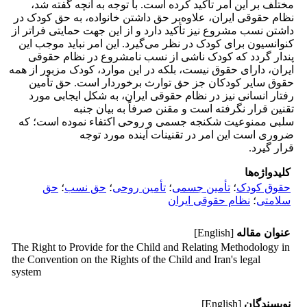
مختلف بر این امر تأکید کرده است. با توجه به آنچه گفته شد،
نظام حقوقی ایران، علاوه‌بر حق داشتن خانواده، به حق کودک در
داشتن نسب مشروع نیز تأکید دارد و از این جهت حمایتی فراتر از
کنوانسیون برای کودک در نظر می‌گیرد. این امر نباید موجب این
پندار گردد که کودک ناشی از نسب نامشروع در نظام حقوقی
ایران، دارای حقوق نیست، بلکه در این موارد، کودک مزبور از همه
حقوق سایر کودکان جز حق توارث برخوردار است. حق تأمین
رفتار انسانی نیز در نظام حقوقی ایران، به شکل ایجابی مورد
تقنین قرار نگرفته است و مقنن صرفاً به بیان جنبه
سلبی ممنوعیت شکنجه جسمی و روحی اکتفاء نموده است؛ که
ضروری است این امر در تقنینات آینده مورد توجه
قرار گیرد.
کلیدواژه‌ها
حقوق کودک
؛
تأمین جسمی
؛
تأمین روحی
؛
حق نسب
؛
حق
سلامتی
؛
نظام حقوقی ایران
عنوان مقاله
[English]
The Right to Provide for the Child and Relating Methodology in
the Convention on the Rights of the Child and Iran's legal
system
نویسندگان
[English]