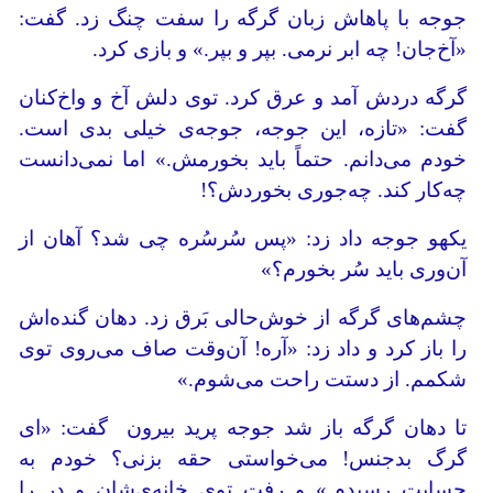
جوجه با پاهاش زبان گرگه را سفت چنگ زد. گفت:
«آخ‌جان! چه ابر نرمی. بپر و بپر.» و ‌بازی کرد.
گرگه دردش آمد و عرق کرد. توی دلش آخ‌ و واخ‌کنان
گفت: «تازه، این جوجه‌، جوجه‌ی خیلی بدی است.
خودم می‌دانم. حتماً باید بخورمش.» اما نمی‌دانست
چه‌کار کند. چه‌جوری بخوردش؟!
یکهو جوجه داد زد: «پس سُرسُره چی شد؟ آهان از
آن‌وری باید سُر بخورم؟»
چشم‌های گرگه از خوش‌حالی بَرق زد. دهان گنده‌اش
را باز کرد و داد زد: «آره! آن‌وقت صاف می‌روی توی
شکمم. از دستت راحت می‌شوم.»
تا دهان گرگه باز شد جوجه‌ پرید بیرون گفت: «ای
گرگ بدجنس! می‌خواستی حقه بزنی؟ خودم به
حسابت رسیدم.» و رفت توی خانه‌ی‌‌شان و در را