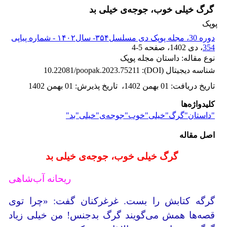
گرگ خیلی خوب، جوجه‌ی خیلی بد
پوپک
دوره 30، مجله پوپک دی مسلسل۳۵۴- سال۱۴۰۲ - شماره پیاپی
354
، دی 1402
، صفحه
4-5
نوع مقاله: داستان مجله پوپک
شناسه دیجیتال (DOI):
10.22081/poopak.2023.75211
تاریخ دریافت
:
01 بهمن 1402
،
تاریخ پذیرش
:
01 بهمن 1402
کلیدواژه‌ها
"داستان"گرگ"خیلی"خوب"جوجه‌ی"خیلی"بد"
اصل مقاله
گرگ خیلی خوب، جوجه‌ی خیلی بد
ریحانه آب‌شاهی
گرگه کتابش را بست. غرغرکنان گفت: «چرا توی
قصه‌ها همش می‌گویند گرگ بدجنس! من خیلی زیاد