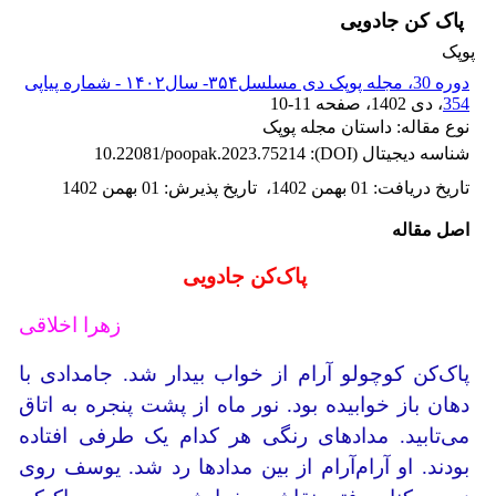
پاک کن جادویی
پوپک
دوره 30، مجله پوپک دی مسلسل۳۵۴- سال۱۴۰۲ - شماره پیاپی
354
، دی 1402
، صفحه
10-11
نوع مقاله: داستان مجله پوپک
شناسه دیجیتال (DOI):
10.22081/poopak.2023.75214
تاریخ دریافت
:
01 بهمن 1402
،
تاریخ پذیرش
:
01 بهمن 1402
اصل مقاله
پاک‌کن جادویی
زهرا اخلاقی
پاک‌کن کوچولو آرام از خواب بیدار شد. جامدادی با
دهان باز خوابیده بود. نور ماه از پشت پنجره به اتاق
می‌تابید. مدادهای‌ رنگی هر کدام یک طرفی افتاده
بودند. او آرام‌آرام از بین مدادها رد شد. یوسف روی