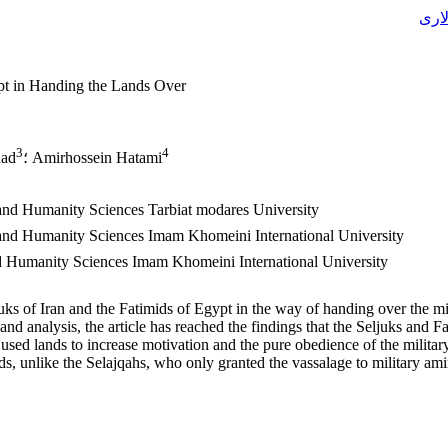
لاری
ypt in Handing the Lands Over
3
4
؛ Amirhossein Hatami
؛ d
e and Humanity Sciences Tarbiat modares University
e and Humanity Sciences Imam Khomeini International University
and Humanity Sciences Imam Khomeini International University
juks of Iran and the Fatimids of Egypt in the way of handing over the mi
 analysis, the article has reached the findings that the Seljuks and Fa
, used lands to increase motivation and the pure obedience of the milita
 unlike the Selajqahs, who only granted the vassalage to military amirs