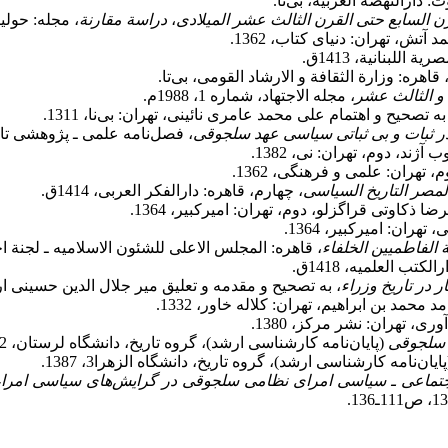
ت: دارالنهضة العربیة، بی‌تا.
 السابع حتی القرن الثالث عشر المیلادی
،
دراسة مقارنة
، مجله: حولیا
د آتش، تهران: دنیای کتاب، 1362.
ة اللبنانیة، 1413ق.
 قاهره: وزارة الثقافة و الارشاد القومی، بی‌تا.
 و الثالث عشر
، مجله الاجتهاد، شماره 1، 1988م.
به تصحیح و اهتمام علی محمد عامری نائینی، تهران: بی‌نا، 1311.
 ثبات و بی ثباتی سیاسی عهد سلجوقی
، فصل‌نامه علمی ـ پژوهشی تاریخ، سال چها
آژند، دوم، تهران: نی، 1382.
تهران: علمی و فرهنگی، 1362.
لمصر التاریخ السیاسی
، چهارم، قاهره: دارالفکر العربی، 1414ق.
ا ذکاوتی قراگزلو، دوم، تهران: امیرکبیر، 1364.
هران: امیرکبیر، 1364.
ة الفاطمیین الخلفاء
، قاهره: المجلس الاعلی للشئون الاسلامیه ـ لجنة احیاء 
لکتب العلمیه، 1418ق.
ر در تاریخ وزراء
، به تصحیح و مقدمه و تعلیق میر جلال الدین حسینی ارمو
 محمد بن ابراهیم، تهران: کلاله خاور، 1332.
 تهران: نشر مرکز، 1380.
ه سلجوقی
(پایان‌نامه کارشناسی ارشد)، گروه تاریخ، دانشگاه لرستان، 1392.
پایان‌نامه کارشناسی ارشد)، گروه تاریخ، دانشگاه الزهرا3، 1387.
جتماعی ـ
سیاسی امرای نظامی سلجوقی در گرایش
های سیاسی امرا،