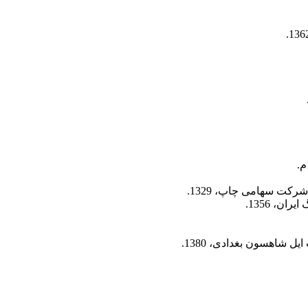
رکت سهامی چاپ، 1329.
ن، 1356.
ل شاهسون بغدادی، 1380.