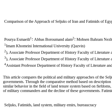
Comparison of the Approach of Seljuks of Iran and Fatimids of Eg
1
2
Mohsen Bahram Nezha
؛ Abbas Boroumand alam
Pourya Esmaeili
1
Imam Khomeini International University (Qazvin)
2
), Associate Professor Department of History Faculty of Literatur
3
), Associate Professor Department of History Faculty of Literatur
4
Assistant Professor Department of History Faculty of Literature 
This article compares the political and military approaches of the Sel
governments. Through the comparative method based on description and
similar behavior in the field of land tenure system based on fiefdoms
of military commanders and the decline of these governments. Fatimids,
Seljuks, Fatimids, land system, military emirs, bureaucracy