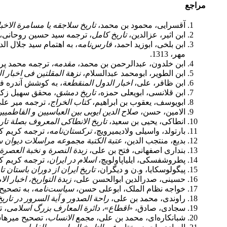
مراجع
آقسرایی، محمود بن محمد،
تاریخ سلاجقه یا مسامرة الاخبا
ابن اثیر، عزالدین،
تاریخ کامل
، ترجمه سید حسین روحانی، سوم
ابن بلخی، ابوزید احمد،
فارس‌نامه
، به اهتمام سید جلال ال
مهر، 1313.
ابن خلدون، عبدالرحمن بن محمد،
مقدمه،
ترجمه محمد پروین
ابن الطویر، ابومحمد عبدالسلام،
نزهة المقلتین فی اخبار ال
ابن‌ ظافر، علی‌،
اخبار الدول المنقطعة
، به کوشش آندره فره‌، ق
ابن قلانسی، ابویعلی حمزه،
تاریخ دمشق
، محقق سهیل زکار، 
ابویوسف، یعقوب بن ابراهیم،
کتاب الخراج
، ترجمه میر علی 
الامین، حسن،
صلاح الدین ایوبی بین العباسیین و الفاطمیین
انطاکی، یحیی بن سعید،
تاریخ الانطاکی المعروف بصلة تاری
بارتولد، واسیلی ولادیمیرویچ،
ترکستان‌نامه
، ترجمه کریم کشاو
بدیع، منتجب الدین،
عتبة الکتبة مجموعه مراسلات دیوان
بنداری اصفهانی، فتح بن علی،
زبدة النصرة و نخبة العصرة
پطروشفسکی، ایلیاپاولویچ،
اسلام در ایران
، ترجمه کریم کشاو
پیگولوسکایا، و.ن و دیگران،
تاریخ ایران از دوران باستان ت
حسینی، صدرالدین ابوالحسن علی،
زبدة التواریخ، اخبار ال
خواجه نظام الملک، ابوعلی حسن،
سیاست‌نامه
، به تصحیح 
راوندی، محمد بن علی،
راحة الصدور و آیة السرور در تار
سجادی، صادق، «
اقطاع
»
،
دائرة
المعارف بزرگ اسلامی
، ت
شبانکاره‌ای، محمد بن علی،
مجمع الانساب
، تصحیح میرهاشم