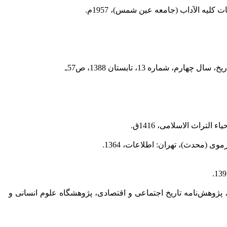
ت کلیه الآداب (جامعه عین شمس)، 1957م.
رم، شماره 13، تابستان 1388، ص57ـ
التراث الاسلامی، 1416ق.
ی (محدث)، تهران: اطلاعات، 1364.
پژوهش‌نامه تاریخ اجتماعی و اقتصادی، پژوهشگاه علوم انسانی و