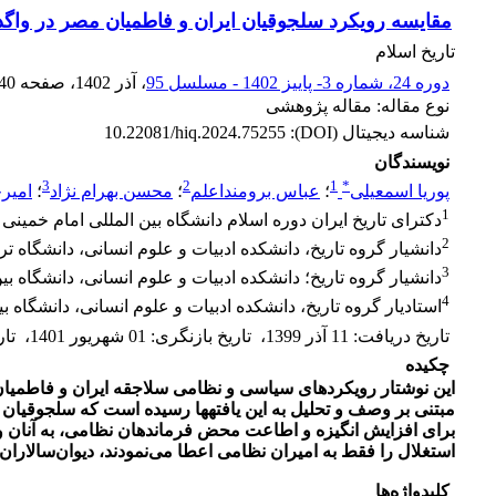
مقایسه رویکرد سلجوقیان ایران و فاطمیان مصر در واگ
تاریخ اسلام
دوره 24، شماره 3- پاییز 1402 - مسلسل 95
، آذر 1402
، صفحه
40
نوع مقاله: مقاله پژوهشی
شناسه دیجیتال (DOI):
10.22081/hiq.2024.75255
نویسندگان
3
2
1
*
پوریا اسمعیلی
؛
عباس برومنداعلم
؛
محسن بهرام نژاد
؛
امیر
1
دکترای تاریخ ایران دوره اسلام دانشگاه بین المللی امام خمینی 
2
دانشیار گروه تاریخ، دانشکده ادبیات و علوم انسانی، دانشگاه 
3
دانشیار گروه تاریخ؛ دانشکده ادبیات و علوم انسانی، دانشگاه بی
4
استادیار گروه تاریخ، دانشکده ادبیات و علوم انسانی، دانشگاه ب
تاریخ دریافت
:
11 آذر 1399
،
تاریخ بازنگری
:
01 شهریور 1401
،
تا
چکیده
این نوشتار رویکردهای سیاسی و نظامی سلاجقه ایران و فاطمیان 
مبتنی بر وصف و تحلیل به این یافته
برای افزایش انگیزه و اطاعت محض فرماندهان نظامی، به آنان واگ
استغلال را فقط به امیران نظامی اعطا می‌نمودند، دیوان‌سالاران ر
کلیدواژه‌ها