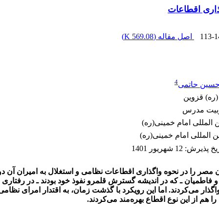
ذاری اقطاعات
113-1
اصل مقاله (
569.08 K
)
4
حسین حاتمی
(ره) قزوین
تربیت مدرس
ن المللی امام خمینی(ره)
ین المللی امام خمینی(ره)
ریخ پذیرش
:
12 شهریور 1401
مصر را در نحوه واگذاری اقطاعات نظامی و استغلال به امیران آن دو
‎ها رسیده است که سلجوقیان و فاطمیان ـ که در اندیشه گسترش قلمرو نفوذ خود بودن
ذار می‌کردند. اما این رویکرد با گذشت زمان، به اقتدار امرای نظامی
ا هم از این نوع اقطاع بهره‌مند می‌کردند.