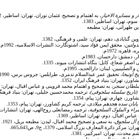
ر و مسایرة الاخیار
، به اهتمام و تصحیح عثمان توران، تهران: اساطیر، 1362.
، تهران: اساطیر، 1383.
دین طهرانی، تهران: مطبعه
 گنابادی، دهم، تهران: علمی و فرهنگی، 1382.
دولتین
، محقق ایمن فؤاد سید، اشتوتگارت: النشرات الاسلامیه، 1992م.
اهره‌: 1972م.
دمشق: دارحسان، 1983م.
اصغر شعاع، کابل: بنگاه انتشارات میوند، 1335.
 و الصلیبیین
، لبنان: دارالحدید، 1995م.
خ اوتیخا
، تحقیق عمر عبدالسلام تدمری، طرابلس: جروس برس، 1990م.
رز، تهران: بنیاد فرهنگ ایران، 1352.
 سلطان سنجر
، به تصحیح و اهتمام محمد قزوینی و عباس اقبال، تهران: ش
(تاریخ سلسله سلجوقی)
، ترجمه محمدحسین جلیلی، تهران: بنیاد فرهنگ ایرا
رز، چهارم، تهران: پیام، 1354.
ا پایان سده هجدهم میلادی
، ترجمه کریم کشاورز، تهران: پیام، 1353.
امراء و الملوک السلجوقیة
، ترجمه رمضانعلی روح‌الهی، تهران: انتشارات ای
عباس اقبال، دوم، تهران: اساطیر، 1369.
یخ آل سلجوق
، به سعی و تصحیح محمد اقبال، لیدن: مطبعه بریل، 1921.
هران: مرکز دائرة المعارف بزرگ اسلامی، 1379، ج9، ص643ـ665.
 محدث، تهران: امیرکبیر، 1381.