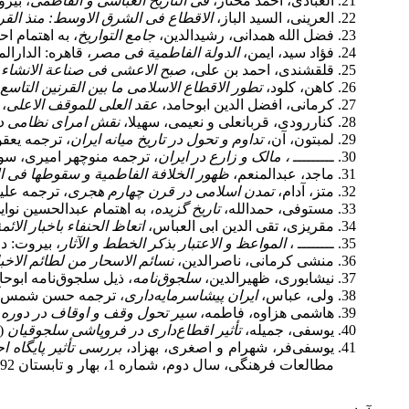
العبادی، احمد مختار،
فی التاریخ العباسی و الفاطمی
، بیرو
العرینی، السید الباز،
الاقطاع فی الشرق الاوسط: منذ القرن
فضل الله همدانی، رشیدالدین،
جامع التواریخ
، به اهتمام احم
فؤاد سید، ایمن،
الدولة الفاطمیة فی مصر
، قاهره: الدارالمصری
قلقشندی، احمد بن علی،
صبح الاعشی فی صناعة الانشاء
،
کاهن، کلود،
تطور الاقطاع الاسلامی ما بین القرنین التاسع
کرمانی، افضل الدین ابوحامد،
عقد العلی للموقف الاعلی
، 
کناررودی، قربانعلی و نعیمی، سهیلا،
نقش امرای نظامی در
لمبتون، آن،
تداوم و تحول در تاریخ میانه ایران
، ترجمه یعقوب 
ـــــــــ
، مالک و زارع در ایران
، ترجمه منوچهر امیری، سوم، 
ماجد، عبدالمنعم،
ظهور الخلافة الفاطمیة و سقوطها فی ا
متز، آدام،
تمدن اسلامی در قرن چهارم هجری
، ترجمه علیرض
مستوفی، حمدالله،
تاریخ گزیده
، به اهتمام عبدالحسین نوایی، ت
مقریزی، تقی الدین ابی العباس،
اتعاظ الحنفاء باخبار الائم
ــــــــ ،
المواعظ و الاعتبار بذکر الخطط و الآثار
، بیروت: دارا
منشی کرمانی، ناصرالدین،
نسائم الاسحار من لطائم الاخبا
نیشابوری، ظهیرالدین،
سلجوق‌نامه
، ذیل سلجوق‌نامه ابوحامد
ولی، عباس،
ایران پیشاسرمایه
داری
، ترجمه حسن شمس‌آوری،
هاشمی هزاوه، فاطمه،
سیر تحول وقف و اوقاف در دور
یوسفی، جمیله،
تأثیر اقطاع
داری در فروپاشی سلجوقیان
(
یوسفی‌فر، شهرام و اصغری، بهزاد،
بررسی تأثیر پایگاه ا
مطالعات فرهنگی، سال دوم، شماره 1، بهار و تابستان 1392، ص111ـ136.