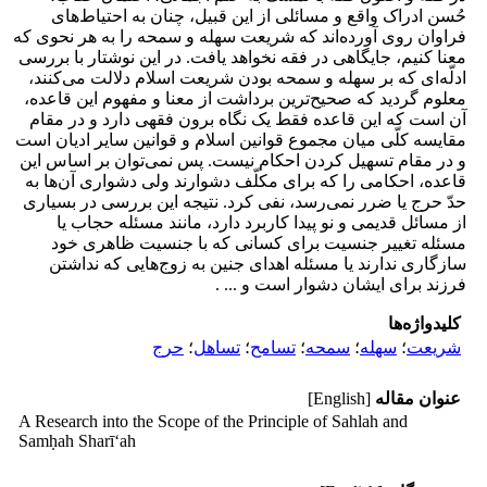
حُسن ادراک واقع و مسائلی از این قبیل، چنان به احتیاط‌های
فراوان روی آورده‌اند که شریعت سهله و سمحه را به هر نحوی که
معنا کنیم، جایگاهی در فقه نخواهد یافت. در این نوشتار با بررسی
ادلّه‌ای که بر سهله و سمحه بودن شریعت اسلام دلالت می‌کنند،
معلوم گردید که صحیح‌ترین برداشت از معنا و مفهوم این قاعده،
آن است که این قاعده فقط یک نگاه برون فقهی دارد و در مقام
مقایسه کلّی میان مجموع قوانین اسلام و قوانین سایر ادیان است
و در مقام تسهیل کردن احکام نیست. پس نمی‌توان بر اساس این
قاعده، احکامی را که برای مکلّف دشوارند ولی دشواری آن‌ها به
حدّ حرج یا ضرر نمی‌رسد، نفی کرد. نتیجه این بررسی در بسیاری
از مسائل قدیمی و نو پیدا کاربرد دارد، مانند مسئله حجاب یا
مسئله تغییر جنسیت برای کسانی که با جنسیت ظاهری خود
سازگاری ندارند یا مسئله اهدای جنین به زوج‌هایی که نداشتن
فرزند برای ایشان دشوار است و ... .
کلیدواژه‌ها
شریعت
؛
سهله
؛
سمحه
؛
تسامح
؛
تساهل
؛
حرج
عنوان مقاله
[English]
A Research into the Scope of the Principle of Sahlah and
Samḥah Sharīʻah