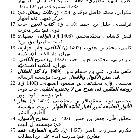
نظریه شهید مطهّری».
فقه
، شمارة 39، سال 11، بهار
1383، شماره 39. ص 124 ـ 195.
لنکرانى، محمّد فاضل موحّدى‌. (1425ق).
ثلاث رسائل
.‌ قم:
فراهیدی، خلیل بن احمد. (1410 ق).
کتاب العین
. چاپ
دوم، قم: نشر هجرت.
فیض کاشانی، محمّدمحسن. (1406 ق).
الوافی
. اصفهان:
کتابخانه امیرالمؤمنین7.
کلینی، محمّد بن یعقوب. (1407 ق).
الکافى
.
چاپ چهارم،
تهران: دار الکتب الإسلامیه.
مازندرانی، محمّدصالح بن احمد. (1382 ق).
شرح الکافی
.
تهران: المکتبه الاسلامیّه.
متّقی هندی، علی بن حسام‌الدین. (1989 م).
کنز العمّال
. بیروت: مؤسسه الرساله.
فی سنن الأقوال والأفعال
مجلسی اوّل، محمّدتقى بن مقصود اصفهانی. (1406 ق).
روضه
المتّقین
فی شرح من لا یحضره الفقیه
. چاپ دوم،
قم: مؤسسه کوشانپور.
مجلسی دوم، محمّدباقر بن محمّدتقى. (1410 ق).
بحار
الأنوار الجامعه لدرر أخبار الأئمّه الأطهار
. بیروت: مؤسسه
الطبع و النشر.
محقّق حلّی، جعفر بن حسن. (1403 ق).
معارج الاُصول
.
قم: مؤسسه آل البیت
مکارم شیرازى، ناصر. (1427 ق‌).
دائره المعارف فقه
مقارن
. قم: مدرسه امام على بن ابیطالب