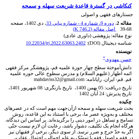
کنکاشی در گسترة قاعدة شریعت سهله و سمحه
جستارهای فقهی و اصولی
مقاله 2
،
دوره 9، شماره 4 - شماره پیاپی 33
، دی 1402
، صفحه
39-68
اصل مقاله (
746.2 K
)
نوع مقاله: پژوهشی (داوری عادی)
شناسه دیجیتال (DOI):
10.22034/jrj.2022.63063.2402
نویسنده
*
حسن مهدوی
دانش‌آموختة سطح چهار حوزة علمیه قم، پژوهشگر مرکز فقهی
ائمه اطهار (علیهم السلام) و مدرس سطوح عالی حوزه علمیه
قم. قم- ایران. رایانامه: mahdaviss32@gmail.com
تاریخ دریافت
:
05 بهمن 1400
،
تاریخ بازنگری
:
08 شهریور 1401
،
تاریخ پذیرش
:
24 آبان 1402
چکیده
بحث شریعت سهله و سمحه ازآن‌جهت مهم است که در عصرهای
مختلف و به‌ویژه عصر ما، برخی با استناد به این قاعده، روش
تسامح و تساهل در امور دینی را برگزیده‌اند. بر اساس این دیدگاه،
هرگاه انجام یک تکلیف، دشوار باشد، رعایت آن لازم نیست حتّی
اگر به حدّ حرج و ضرر نرسد. از سوی دیگر، برخی از فقیهان نیز
در فقه و اصول فقه با تمسّک به علم اجمالی، احتمال عقاب،