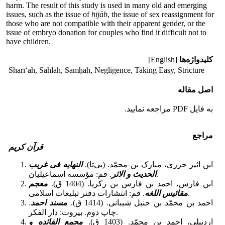
harm. The result of this study is used in many old and emerging
issues, such as the issue of
hijāb
, the issue of sex reassignment for
those who are not compatible with their apparent gender, or the
issue of embryo donation for couples who find it difficult not to
have children.
کلیدواژه‌ها
[English]
Sharīʻah, Sahlah, Samḥah, Negligence, Taking Easy, Stricture
اصل مقاله
به فایل PDF مراجعه نمایید.
مراجع
قرآن کریم
ابن اثیر جزرى، مبارک بن محمّد. (بی‌تا).
‌النهایه فی غریب
. قم: مؤسسه اسماعیلیان.
الحدیث و الاثر
ابن فارس، احمد بن فارس بن زکریا. (1404 ق).
معجم
. قم: انتشارات دفتر تبلیغات اسلامی.
مقائیس اللغه
احمد بن محمّد بن حنبل شیبانی. (1414 ق).
مسند احمد
.
چاپ دوم. بیروت: دار الفکر.
اردبیلی، احمد بن محمّد. (1403 ق).
مجمع الفائده و