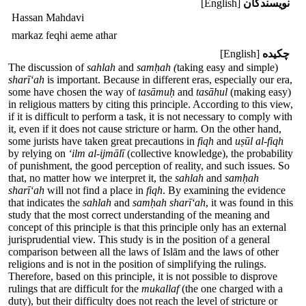
نویسندگان
[English]
Hassan Mahdavi
markaz feqhi aeme athar
چکیده
[English]
The discussion of
sahlah
and
samḥah (
taking easy and simple)
sharīʻah
is important. Because in different eras, especially our era,
some have chosen the way of
tasāmuḥ
and
tasāhul
(making easy)
in religious matters by citing this principle. According to this view,
if it is difficult to perform a task, it is not necessary to comply with
it, even if it does not cause stricture or harm. On the other hand,
some jurists have taken great precautions in
fiqh
and
uṣūl al-fiqh
by relying on
ʻilm al-ijmālī
(collective knowledge), the probability
of punishment, the good perception of reality, and such issues. So
that, no matter how we interpret it, the
sahlah
and
samḥah
sharīʻah
will not find a place in
fiqh
. By examining the evidence
that indicates the
sahlah
and
samḥah sharīʻah
, it was found in this
study that the most correct understanding of the meaning and
concept of this principle is that this principle only has an external
jurisprudential view. This study is in the position of a general
comparison between all the laws of Islām and the laws of other
religions and is not in the position of simplifying the rulings.
Therefore, based on this principle, it is not possible to disprove
rulings that are difficult for the
mukallaf
(the one charged with a
duty), but their difficulty does not reach the level of stricture or