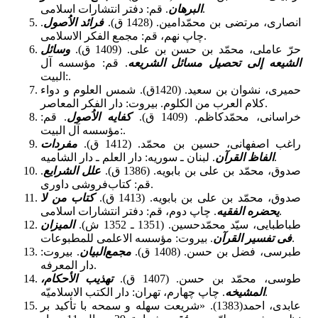
. قم: دفتر انتشارات اسلامی.
البرهان
انصاری، مرتضی بن محمّدامین. (1428 ق).
فرائد الاُصول
.
چاپ نهم، قم: مجمع الفکر الاسلامی.
حرّ عاملى، محمّد بن حسن بن على. (1409 ق).
وسائل
الشیعه إلی تحصیل مسائل الشریعه
. قم: مؤسسه آل
البیت:.
حمیرى، نشوان بن سعید. (1420ق). شمس العلوم و دواء
کلام العرب من الکلوم‌. بیروت: دار الفکر المعاصر‌.
خراسانی، محمّدکاظم. (1409 ق).
کفایه الاُصول
. قم:
مؤسسه آل البیت:.
راغب اصفهانی، حسین بن محمّد. (1412 ق).
مفردات
. لبنان ـ سوریه: دار العلم ـ دار الشامیه.
الفاظ القرآن
صدوق، محمّد بن علی بن بابویه. (1386 ق).
علل الشرایع
.
قم: کتاب‌فروشی داوری.
صدوق، محمّد بن على بن بابویه. (1413 ق).
کتاب من لا
. چاپ دوم، قم: دفتر انتشارات اسلامی.
یحضره الفقیه
طباطبایی، سیّد محمّدحسین. (1351 ـ 1352 ش).
المیزان
. بیروت: مؤسسه الاعلمی للمطبوعات.
فی تفسیر القرآن
طبرسی، فضل بن حسن. (1408 ق).
مجمع‌البیان
. بیروت:
دار المعرفه.
طوسی، محمّد بن حسن. (1407 ق).
تهذیب الأحکام،
. چاپ چهارم، تهران: دار الکتب الاسلامیّه.
المشیخه
عابدی، احمد(1383). «شریعت سهله و سمحه با تأکید بر