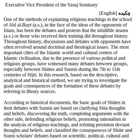
Executive Vice President of the Yasuj Seminary
چکیده
[English]
One of the methods of explaining religious teachings in the school
of Ahl al-Bayt (a.s.), in the face of the ideas of the opponents of
Islam, has been the debates and protests that the infallible imams
(a.s.) or those who received their training did throughout history.
Throughout history, discussions and debates with opponents have
often revolved around doctrinal and theological issues. The most
important cities of the Islamic world and cultural centers of
Islamic civilization, due to the presence of various political and
religious groups, have witnessed many debates between groups,
especially between Shiites and Sunnis during the 7th to 11th
centuries of Hijri. In this research, based on the descriptive,
analytical and historical method, we are trying to investigate the
goals and consequences of the formation of these debates by
referring to library sources.
According to historical documents, the basic goals of Shiites in
their debates with Sunnis are based on clarifying Shia thoughts
and beliefs, discovering the truth, completing arguments with the
other side, defending religious beliefs, promoting rationalism in
the analysis of religious teachings, and refuting persistent deviant
thoughts and beliefs. and classified the consequences of Shiite and
Sunni scholars' debates based on scientific, political, cultural and