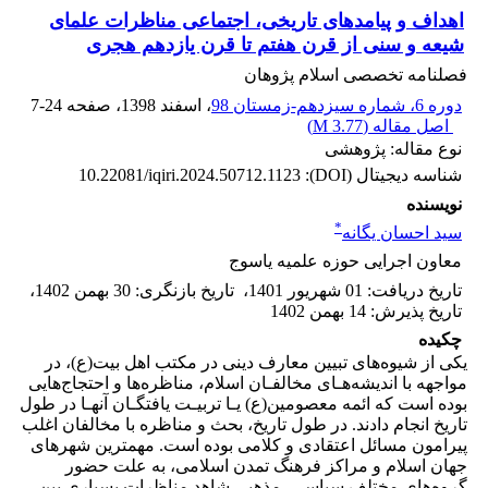
اهداف و پیامدهای تاریخی، اجتماعی مناظرات علمای
شیعه و سنی از قرن هفتم تا قرن یازدهم هجری
فصلنامه تخصصی اسلام پژوهان
دوره 6، شماره سیزدهم-زمستان 98
، اسفند 1398
، صفحه
7-24
اصل مقاله (
3.77 M
)
نوع مقاله: پژوهشی
شناسه دیجیتال (DOI):
10.22081/iqiri.2024.50712.1123
نویسنده
*
سید احسان یگانه
معاون اجرایی حوزه علمیه یاسوج
تاریخ دریافت
:
01 شهریور 1401
،
تاریخ بازنگری
:
30 بهمن 1402
،
تاریخ پذیرش
:
14 بهمن 1402
چکیده
یکی از شیوه‌های تبیین معارف دینی در مکتب اهل بیت(ع)، در
مواجهه با اندیشه‌هـای مخالفـان اسلام، مناظره‌ها و احتجاج‌هایی
بوده است که ائمه معصومین(ع) یـا تربیـت یافتگـان آنهـا در طول
تاریخ انجام دادند. در طول تاریخ، بحث و مناظره با مخالفان اغلب
پیرامون مسائل اعتقادی و کلامی بوده است. مهمترین شهرهای
جهان اسلام و مراکز فرهنگ تمدن اسلامی، به علت حضور
گروه‌های مختلف سیاسی، مذهبی شاهد مناظرات بسیاری بین