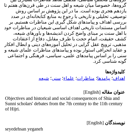
گروه‌ها، خصوصاً میان شیعه و اهل سنت در طی قرن‌های هفتم تا
یازدهم هجری بوده است. ما در این پژوهش بر اساس روش
توصیفی، تحلیلی و تاریخی با رجوع به منابع کتابخانه‌ای در صدد
بررسی اهداف و پیامدهای شکل گیری این مناظرات هستیم. بر
اساس مستندات تاریخی اهداف اساسی شیعیان در مناظرات خود
با اهل سنت بر مبنای واضح کردن اندیشه‌ها و باورهای شیعه،
کشف حقیقت، اتمام حجت با طرف مقابل، دفاع از اعتقادات
مذهبی، ترویج عقل گرایی در تحلیل آموزه‌های دینی و ابطال افکار
و عقاید انحرافی استوار بوده و پیامدهای مناظرات علمای شیعه و
سنی را بر اساس پیامدهای علمی، سیاسی، فرهنگی و اجتماعی
گونه شناسی کرد.
کلیدواژه‌ها
اهداف
؛
پیامدها
؛
مناظرات
؛
علماء
؛
سنی
؛
شیعه
عنوان مقاله
[English]
Objectives and historical and social consequences of Shia and
Sunni scholars' debates from the 7th century to the 11th century
of Hijri.
نویسندگان
[English]
seyedehsan yeganeh