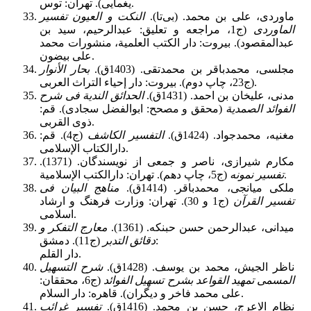
یغمایی). تهران: توس.
ماوردى، على بن محمد. (بی‌‌تا).
النکت و العیون تفسیر
الماوردى
‏ (ج1، مراجعه و تعلیق: عبدالرحیم، سید بن
عبدالمقصود). بیروت: دار الکتب العلمیة، منشورات محمد
علی بیضون‏.
مجلسى، محمدباقر بن محمدتقی. (1403ق).‏
بحار الأنوار
(ج23، چاپ دوم). بیروت: دار إحیاء التراث العربی.
مدنى، علیخان بن احمد. (1431ق).
الحدائق الندیة فی شرح
الفوائد الصمدیة
(محقق و مصحح: ابوالفضل سجادى)‏. قم:
ذوی القربى‏.
مغنیه، محمدجواد. (1424ق).
التفسیر الکاشف
‏ (ج4). قم:
دارالکتاب الإسلامی‏.
مکارم شیرازى، ناصر و جمعی از نویسندگان. (1371).
‏ (ج5، چاپ دهم). تهران: دارالکتب الإسلامیة‏.
تفسیر نمونه
ملکى میانجى، محمدباقر. (1414ق).
مناهج البیان فى
تفسیر القرآن
‏ (ج1 و 30). تهران: وزارت فرهنگ و ارشاد
اسلامى‏.
میدانى، عبدالرحمن حسن حبنکه‏. (1361).
معارج التفکر و
(ج11). دمشق‏:
دقائق التدبر
دار القلم‏‏.
ناظر الجیش، محمد بن یوسف‏. (1428ق).
شرح التسهیل
المسمى تمهید القواعد بشرح تسهیل الفوائد
(ج6،
محققان:
علی محمد فاخر و دیگران). قاهره: دار السلام‏.
نظام الاعرج، حسن بن محمد. (1416ق).
تفسیر غرائب