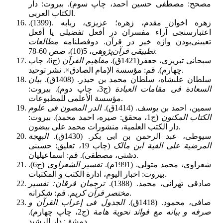
مصحح: مصطفى حسین احمد، چاپ سوم). بیروت: دار
الکتاب العربی.
زهره اخوان مقدم، زهره؛ عزیزی، ربابه .(1399).
اعتبارسنجی آراء مفسران در أفعل تفضیلی یا أفعل
تعیینی‌بودن واژه خیر در قرآن. دوفصلنامه
مطالعات
، 5(10)، صص 60-78.
تطبیقی قرآن‌پژوهی
سبحانى تبریزى، جعفر(1421ق).
مفاهیم القرآن
‏ (ج6، چاپ
چهارم). قم: مؤسسة الإمام الصادق×. نشر توحید‏.
سلطان على‏شاه، سلطان محمد بن حیدر. (1408ق).
بیان
السعادة فی مقامات العبادة
(ج3، چاپ دوم). بیروت:
مؤسسة الأعلمی للمطبوعات‏.
سمین، احمد بن یوسف. (1414ق)‏.
الدر المصون فى علوم
الکتاب المکنون
‏ (ج1،
محقق: صیره، احمد محمد). بیروت:
دار الکتب العلمیة، منشورات محمد علی بیضون‏.
سیوطى، عبد الرحمن بن ابى بکر. (1430ق).
البهجة
المرضیة على الفیة ابن مالک
‏ (چاپ 19، تعلیق: حسینى
دشتى، مصطفى)‏. قم: اسماعیلیان‏.
شعراوى، محمد متولى. (1991م‏)‏.
تفسیر الشعراوى
‏ (ج6).
بیروت: اخبار الیوم، ادارة الکتب و المکتبات.
صادقى تهرانى، محمد. (1388).
ترجمان فرقان: تفسیر
‏. قم: شکرانه‏.
مختصر قرآن کریم
صافى، محمود. (1418ق).
الجدول فی إعراب القرآن و
صرفه و بیانه مع فوائد نحویة هامة
(ج2، چاپ چهارم).
دمشق: دار الرشید‏.