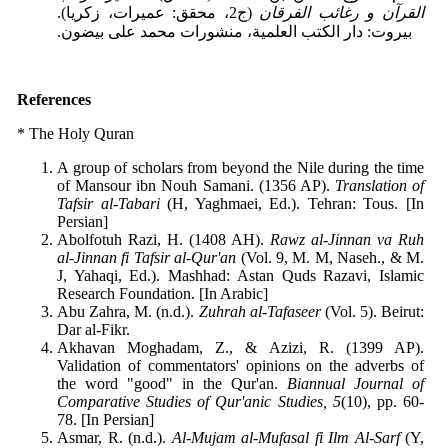
القرآن و رغائب الفرقان
‏ (ج2،
محقق: عمیرات، زکریا).
بیروت: دار الکتب العلمیة، منشورات محمد علی بیضون‏.‏
References
* The Holy Quran
A group of scholars from beyond the Nile during the time
of Mansour ibn Nouh Samani. (1356 AP).
Translation of
Tafsir al-Tabari
(H, Yaghmaei, Ed.). Tehran: Tous. [In
Persian]
Abolfotuh Razi, H. (1408 AH).
Rawz al-Jinnan va Ruh
al-Jinnan fi Tafsir al-Qur'an
(Vol. 9, M. M, Naseh., & M.
J, Yahaqi, Ed.). Mashhad: Astan Quds Razavi, Islamic
Research Foundation. [In Arabic]
Abu Zahra, M. (n.d.).
Zuhrah al-Tafaseer
(Vol. 5). Beirut:
Dar al-Fikr.
Akhavan Moghadam, Z., & Azizi, R. (1399 AP).
Validation of commentators' opinions on the adverbs of
the word "good" in the Qur'an.
Biannual Journal of
Comparative Studies of Qur'anic Studies, 5
(10), pp. 60-
78. [In Persian]
Asmar, R. (n.d.).
Al-Mujam al-Mufasal fi Ilm Al-Sarf
(Y,