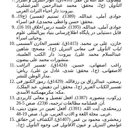
التأویل
‏ (ج2،
محقق: محمد عبدالرحمن المرعشلى)‏.
بیروت: دار احیاء التراث العربى‏.
جوادی آملی، عبدالله. (1389)،
تسنیم (تفسیر)
(ج19،
محقق: حسن واعظی محمدی). قم: اسراء.
جوادی آملی، عبدالله. (1395).
جلسه درس اخلاق
(10 16).
قابل دستیابی در پایگاه اطلاع‌رسانی بنیاد بین‌المللی علوم
وحیانی اسراء.
خازن، على بن محمد. (1415ق).
تفسیر الخازن المسمى
لباب التأویل فی معانی التنزیل
‏ (ج1،
مصحح: شاهین
عبدالسلام محمد على)‏. بیروت: دار الکتب العلمیة،
منشورات محمد علی بیضون.
راغب اصفهانى، حسین. (1424ق).
تفسیر الراغب
الاصفهانى،
(ج1،
محقق: شدى، عادل بن على)‏. ریاض:
‏مدار الوطن للنشر‏.
رسعنى، عبدالرزاق بن رزق‏الله. (1429ق).
رموز الکنوز فى
تفسیر الکتاب العزیز
(ج1،
محقق: ابن دهیش، عبد الملک)‏.
مکه: مکرمه‏مکتبة الأسدی‏.
زرکوب، منصوره. (1387). افعل تفضیل و معانی کاربردی
، 6(23)، صص 5-26.
آن. فصلنامه
مطالعات ترجمه
زرمحمّدی، آیت الله. (1391). أفعل تعیین در متون دینی،
عربی. مجلة اللغة و الادب العربی، ش1، صص 19-48.
زمخشرى، محمود بن عمر. (1407ق).
الکشاف عن حقائق
غوامض التنزیل و عیون الأقاویل فى وجوه التأویل
‏ (ج1،