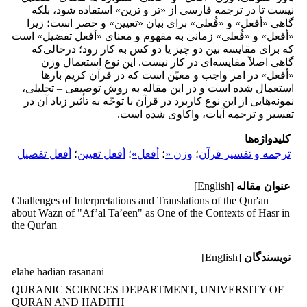
نیست تا در ترجمه فارسی از «تر و ترین» استفاده شود، بلکه
گاهی «أفعل» و «فُعلی» برای بیان «تعیین» و حصر است؛ زیرا
«أفعل» و «فُعلی» زمانی به مفهوم و معنای «أفعل تفضیل» است
که برای مقایسه بین دو چیز یا دو کس به کار رود؛ درحالی‌که
گاهی اصلاً مقایسه‌ای در کار نیست. این نوع استعمال وزن
«أفعل» در امر واجب و معیّن است که در قرآن کریم بارها
استعمال شده است و در این مقاله به روش توصیفی – تحلیلی،
نمونه‌هایی از این نوع کاربرد در قرآن با توجّه به تأثیر زیاد آن در
تفسیر و ترجمه آیات، واکاوی شده است.
کلیدواژه‌ها
ترجمه و تفسیر قرآن
؛
وزن «
؛
أفعل»
؛
أفعل تعیین
؛
أفعل تفضیل
عنوان مقاله
[English]
Challenges of Interpretations and Translations of the Qur'an
about Wazn of "Af’al Ta’een" as One of the Contexts of Hasr in
the Qur'an
نویسندگان
[English]
elahe hadian rasanani
QURANIC SCIENCES DEPARTMENT, UNIVERSITY OF
QURAN AND HADITH