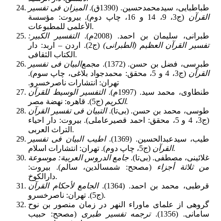
طباطبایى، سیدمحمدحسین. (1390ق‏)‏.
المیزان فی تفسیر
القرآن
‏ (ج3، 9، 14 و 16، چاپ دوم). بیروت: مؤسسة
الأعلمی للمطبوعات.
طبرانى، سلیمان بن احمد. (2008م‏).
التفسیر الکبیر:
تفسیر القرآن العظیم (الطبرانى)
(ج2). اردن – اربد: دار
الکتاب الثقافی‏.
طبرسى، فضل بن حسن. (1372).
مجمع‌البیان فى تفسیر
القرآن
‏ (ج3، 4 و 5، محقق: محمدجواد بلاغى، چاپ سوم).
تهران: انتشارات ناصرخسرو.‏‏
طنطاوى، محمد سید. (1997م).
التفسیر الوسیط للقرآن
‏ (ج5). قاهره: ‏نهضة مصر‏.
الکریم
طوسى، محمد بن حسن. (بی‌تا).
التبیان فى تفسیر القرآن
(ج3، 4 و 5،
محقق: احمد قصیرعاملى)‏. بیروت: دار احیاء
التراث العربى‏.
طیب، سیدعبدالحسین. (1369).‏
اطیب البیان فی تفسیر
‏ (ج5، چاپ دوم). تهران: انتشارات اسلام‏‏.
القرآن
غلائینى، مصطفى‏. (بی‌تا).
جامع الدروس العربیة: موسوعة
من ثلاثة أجزاء
(مصحح: شمس‏الدین، سالم‏). بیروت:
دارالکوخ‏.
قرطبى، محمد بن احمد. (1364).
الجامع لأحکام القرآن
(ج5). تهران: ناصرخسرو‏.
گروهی از علمای ماوراء النهر در زمان منصور بن نوح
سامانی. (1356).
ترجمه تفسیر طبری
(مصحح: حبیب