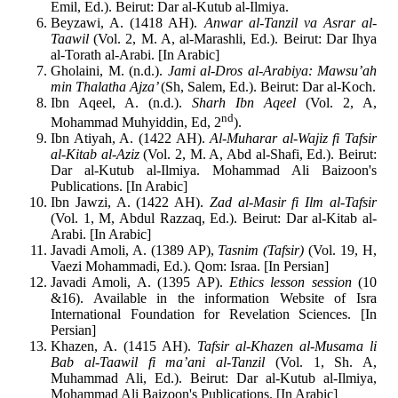
Emil, Ed.). Beirut: Dar al-Kutub al-Ilmiya.
Beyzawi, A. (1418 AH).
Anwar al-Tanzil va Asrar al-
Taawil
(Vol. 2, M. A, al-Marashli, Ed.). Beirut: Dar Ihya
al-Torath al-Arabi. [In Arabic]
Gholaini, M. (n.d.).
Jami al-Dros al-Arabiya: Mawsu’ah
min Thalatha Ajza’
(Sh, Salem, Ed.). Beirut: Dar al-Koch.
Ibn Aqeel, A. (n.d.).
Sharh Ibn Aqeel
(Vol. 2, A,
nd
Mohammad Muhyiddin, Ed, 2
).
Ibn Atiyah, A. (1422 AH).
Al-Muharar al-Wajiz fi Tafsir
al-Kitab al-Aziz
(Vol. 2, M. A, Abd al-Shafi, Ed.). Beirut:
Dar al-Kutub al-Ilmiya. Mohammad Ali Baizoon's
Publications. [In Arabic]
Ibn Jawzi, A. (1422 AH).
Zad al-Masir fi Ilm al-Tafsir
(Vol. 1, M, Abdul Razzaq, Ed.). Beirut: Dar al-Kitab al-
Arabi. [In Arabic]
Javadi Amoli, A. (1389 AP),
Tasnim (Tafsir)
(Vol. 19, H,
Vaezi Mohammadi, Ed.). Qom: Israa. [In Persian]
Javadi Amoli, A. (1395 AP).
Ethics lesson session
(10
&16). Available in the information Website of Isra
International Foundation for Revelation Sciences. [In
Persian]
Khazen, A. (1415 AH).
Tafsir al-Khazen al-Musama li
Bab al-Taawil fi ma’ani al-Tanzil
(Vol. 1, Sh. A,
Muhammad Ali, Ed.). Beirut: Dar al-Kutub al-Ilmiya,
Mohammad Ali Baizoon's Publications. [In Arabic]