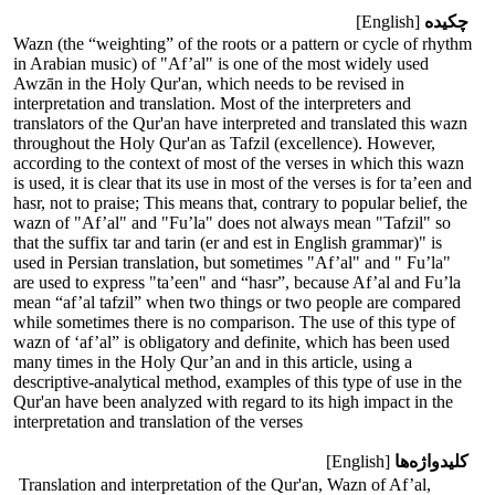
چکیده
[English]
Wazn (the “weighting” of the roots or a pattern or cycle of rhythm
in Arabian music) of "Af’al" is one of the most widely used
Awzān in the Holy Qur'an, which needs to be revised in
interpretation and translation. Most of the interpreters and
translators of the Qur'an have interpreted and translated this wazn
throughout the Holy Qur'an as Tafzil (excellence). However,
according to the context of most of the verses in which this wazn
is used, it is clear that its use in most of the verses is for ta’een and
hasr, not to praise; This means that, contrary to popular belief, the
wazn of "Af’al" and "Fu’la" does not always mean "Tafzil" so
that the suffix tar and tarin (er and est in English grammar)" is
used in Persian translation, but sometimes "Af’al" and " Fu’la"
are used to express "ta’een" and “hasr”, because Af’al and Fu’la
mean “af’al tafzil” when two things or two people are compared
while sometimes there is no comparison. The use of this type of
wazn of ‘af’al” is obligatory and definite, which has been used
many times in the Holy Qur’an and in this article, using a
descriptive-analytical method, examples of this type of use in the
Qur'an have been analyzed with regard to its high impact in the
interpretation and translation of the verses
کلیدواژه‌ها
[English]
Translation and interpretation of the Qur'an, Wazn of Af’al,