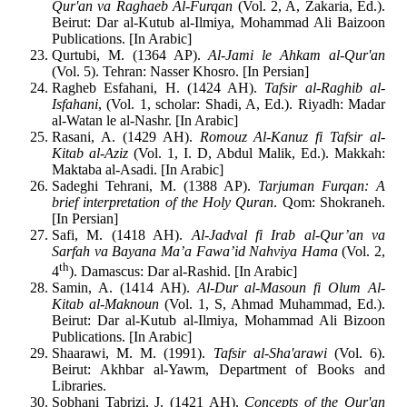
Qur'an va Raghaeb Al-Furqan
(Vol. 2, A, Zakaria, Ed.).
Beirut: Dar al-Kutub al-Ilmiya, Mohammad Ali Baizoon
Publications. [In Arabic]
Qurtubi, M. (1364 AP).
Al-Jami le Ahkam al-Qur'an
(Vol. 5). Tehran: Nasser Khosro. [In Persian]
Ragheb Esfahani, H. (1424 AH).
Tafsir al-Raghib al-
Isfahani
, (Vol. 1, scholar: Shadi, A, Ed.). Riyadh: Madar
al-Watan le al-Nashr. [In Arabic]
Rasani, A. (1429 AH).
Romouz Al-Kanuz fi Tafsir al-
Kitab al-Aziz
(Vol. 1, I. D, Abdul Malik, Ed.). Makkah:
Maktaba al-Asadi. [In Arabic]
Sadeghi Tehrani, M. (1388 AP).
Tarjuman Furqan: A
brief interpretation of the Holy Quran
. Qom: Shokraneh.
[In Persian]
Safi, M. (1418 AH).
Al-Jadval fi Irab al-Qur’an va
Sarfah va Bayana Ma’a Fawa’id Nahviya Hama
(Vol. 2,
th
4
). Damascus: Dar al-Rashid. [In Arabic]
Samin, A. (1414 AH).
Al-Dur al-Masoun fi Olum Al-
Kitab al-Maknoun
(Vol. 1, S, Ahmad Muhammad, Ed.).
Beirut: Dar al-Kutub al-Ilmiya, Mohammad Ali Bizoon
Publications. [In Arabic]
Shaarawi, M. M. (1991).
Tafsir al-Sha'arawi
(Vol. 6).
Beirut: Akhbar al-Yawm, Department of Books and
Libraries.
Sobhani Tabrizi, J. (1421 AH).
Concepts of the Qur'an