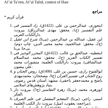
Af’al Ta’een, Af’al Tafzil, context of Hasr
مراجع
* قرآن کریم
ابن‏جوزى، عبدالرحمن بن على. (1422ق).
زاد المسیر فى
علم التفسیر
(ج1، محقق: مهدى عبدالرزاق)‏. بیروت:
دارالکتاب العربی.
ابن عقیل، عبدالله بن عبدالرحمن. (بی‌تا).
شرح ابن عقیل‏
(ج2،
محقق: عبدالحمید، محمد محیى الدین، چاپ دوم)‏.
بی‌جا: بى‌نا.
ابن‏عطیه، عبدالحق بن غالب. (1422ق).
المحرر الوجیز فى
تفسیر الکتاب العزیز
(ج2،
محقق: محمد عبدالسلام
عبدالشافى)‏. بیروت: دارالکتب العلمیة. منشورات محمد
علی بیضون‏.
ابوالفتوح رازى، حسین بن على. (1408ق).
روض الجنان و
روح الجنان فی تفسیر القرآن
‏ (ج9،
مصححان: محمدمهدى
ناصح‏ و محمدجعفر یاحقى). مشهد: آستان قدس رضوى،
بنیاد پژوهش‌هاى اسلامى‏.
ابوزهره، محمد. (بی‌‌تا).
زهرة التفاسیر
(ج5). بیروت: دار
الفکر.
اسمر، راجى. (بی‌تا)‏.
المعجم المفصل فی علم الصرف
(مراجعه: یعقوب، امیل)‏. بیروت: دار الکتب العلمیة.
بیضاوى، عبد الله بن عمر. (1418ق).
أنوار التنزیل و أسرار