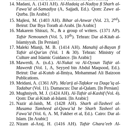
Madani, A. (1431 AH).
Al-Hadaiq al-Nadiya fi Sharh al-
Fawa’id al-Samadiya
(A, Sajjadi, Ed.). Qom: Zawe al-
Qurba. [In Arabic]
nd
Majlesi, M. (1403 AH).
Bihar al-Anwar
(Vol. 23, 2
).
Beirut: Dar Ihya Torath al-Arabi. [In Arabic]
Makarem Shirazi, N., & a group of writers. (1371 AP).
th
Tafsir Nemouneh
(Vol. 5, 10
). Tehran: Dar al-Kitab al-
Islamiyyah. [In Persian]
Maleki Mianji, M. B. (1414 AH).
Manahij al-Bayan fi
Tafsir al-Qur'an
(Vol. 1 & 30). Tehran: Ministry of
Culture and Islamic Guidance. [In Arabic]
Mawerdi, A. (n.d.).
Al-Nukat va Al-Oyoun Tafsir al-
Mawerdi
(Vol. 1, A, Seyyed bin Abdul Maqsood, Ed.).
Beirut: Dar al-Kutub al-Ilmiya, Mohammad Ali Baizoon
Publications.
Meidani, A. (1361 AP).
Ma'arij al-Tafakor va Daqa’iq al-
Tadabur
(Vol. 11). Damascus: Dar al-Qalam. [In Persian]
Mughniyeh, M. J. (1424 AH).
Al-Tafsir al-Kashif
(Vol. 4).
Qom: Dar al-Kitab al-Islami. [In Arabic]
Nazir al-Jaish, M. (1428 AH).
Sharh al-Tasheel al-
Musama Tamheed al-Qawa’id be Sharh Tasheel al-
Fawa’id
(Vol. 6, A. M, Fakher et al, Ed.). Cairo: Dar al-
Islam. [In Arabic]
Nizam al-Araj, H. (1416 AH).
Tafsir Ghara’eeb Al-