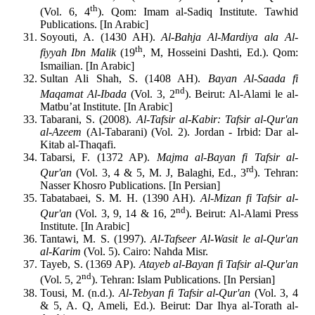
th
(Vol. 6, 4
). Qom: Imam al-Sadiq Institute. Tawhid
Publications. [In Arabic]
Soyouti, A. (1430 AH).
Al-Bahja Al-Mardiya ala Al-
th
fiyyah Ibn Malik
(19
, M, Hosseini Dashti, Ed.). Qom:
Ismailian. [In Arabic]
Sultan Ali Shah, S. (1408 AH).
Bayan Al-Saada fi
nd
Maqamat Al-Ibada
(Vol. 3, 2
). Beirut: Al-Alami le al-
Matbu’at Institute. [In Arabic]
Tabarani, S. (2008).
Al-Tafsir al-Kabir: Tafsir al-Qur'an
al-Azeem
(Al-Tabarani) (Vol. 2). Jordan - Irbid: Dar al-
Kitab al-Thaqafi.
Tabarsi, F. (1372 AP).
Majma al-Bayan fi Tafsir al-
rd
Qur'an
(Vol. 3, 4 & 5, M. J, Balaghi, Ed., 3
). Tehran:
Nasser Khosro Publications. [In Persian]
Tabatabaei, S. M. H. (1390 AH).
Al-Mizan fi Tafsir al-
nd
Qur'an
(Vol. 3, 9, 14 & 16, 2
). Beirut: Al-Alami Press
Institute. [In Arabic]
Tantawi, M. S. (1997).
Al-Tafseer Al-Wasit le al-Qur'an
al-Karim
(Vol. 5). Cairo: Nahda Misr.
Tayeb, S. (1369 AP).
Atayeb al-Bayan fi Tafsir al-Qur'an
nd
(Vol. 5, 2
). Tehran: Islam Publications. [In Persian]
Tousi, M. (n.d.).
Al-Tebyan fi Tafsir al-Qur'an
(Vol. 3, 4
& 5, A. Q, Ameli, Ed.). Beirut: Dar Ihya al-Torath al-