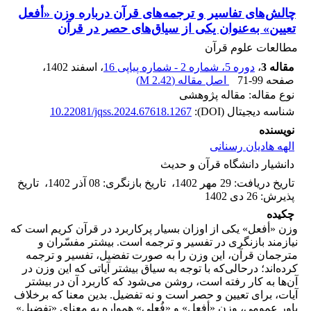
چالش‌های تفاسیر و ترجمه‌های قرآن درباره وزن «أفعل
تعیین» به‌عنوان یکی از سیاق‌های حصر در قرآن
مطالعات علوم قرآن
مقاله 3
،
دوره 5، شماره 2 - شماره پیاپی 16
، اسفند 1402
،
صفحه
71-99
اصل مقاله (
2.42 M
)
نوع مقاله: مقاله پژوهشی
شناسه دیجیتال (DOI):
10.22081/jqss.2024.67618.1267
نویسنده
الهه هادیان رسنانی
دانشیار دانشگاه قرآن و حدیث
تاریخ دریافت
:
29 مهر 1402
،
تاریخ بازنگری
:
08 آذر 1402
،
تاریخ
پذیرش
:
26 دی 1402
چکیده
وزن «أفعل» یکی از اوزان بسیار پرکاربرد در قرآن کریم است که
نیازمند بازنگری در تفسیر و ترجمه است. بیشتر مفسّران و
مترجمان قرآن، این وزن را به صورت تفضیل، تفسیر و ترجمه
کرده‌اند؛ درحالی‌که با توجه به سیاق بیشتر آیاتی که این وزن در
آن‌ها به کار رفته است، روشن می‌شود که کاربرد آن در بیشتر
آیات، برای تعیین و حصر است و نه تفضیل. بدین معنا که برخلاف
باور عمومی، وزن «أفعل» و «فُعلی» همواره به معنای «تفضیل»