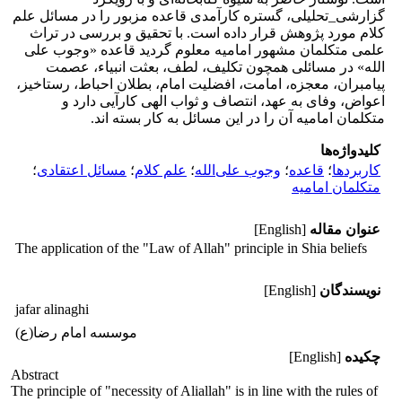
گزارشی_تحلیلی، گستره کارآمدی قاعده مزبور را در مسائل علم
کلام مورد پژوهش قرار داده است. با تحقیق و بررسی در تراث
علمی متکلمان مشهور امامیه معلوم گردید قاعده «وجوب علی
الله» در مسائلی همچون تکلیف، لطف، بعثت انبیاء، عصمت
پیامبران، معجزه، امامت، افضلیت امام، بطلان احباط، رستاخیز،
اعواض، وفای به عهد، انتصاف و ثواب الهی کارآیی دارد و
متکلمان امامیه آن را در این مسائل به کار بسته اند.
کلیدواژه‌ها
کاربردها
؛
قاعده
؛
وجوب علی‌الله
؛
علم کلام
؛
مسائل اعتقادی
؛
متکلمان امامیه
عنوان مقاله
[English]
The application of the "Law of Allah" principle in Shia beliefs
نویسندگان
[English]
jafar alinaghi
موسسه امام رضا(ع)
چکیده
[English]
Abstract
The principle of "necessity of Aliallah" is in line with the rules of