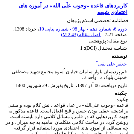
کاربردهای قاعده «وجوب علَی الله» در آموزه های
اعتقادی شیعه
فصلنامه تخصصی اسلام پژوهان
دوره 6، شماره دهم - بهار 98 - شماره پیاپی 10
، خرداد 1398
،
صفحه
7-21
اصل مقاله (
2.43 M
)
نوع مقاله: پژوهشی
شناسه دیجیتال (DOI):
1
نویسنده
*
جعفر علی نقی
قم پردیسان بلوار سلمان خیابان اُسوه مجتمع شهید مصطفی
خمینی بلوک 12 واحد 3 .
تاریخ دریافت
:
06 آذر 1397
،
تاریخ پذیرش
:
29 شهریور 1400
چکیده
چکیده
قاعده «وجوب علی‌الله» در عداد قواعد دانش کلام بوده و مبتنی
بر اندیشه عقلی بودن حسن و قبح افعال است. قاعده مذکور به
جهت کاربردهایی که در قلمرو مسائل کلامی دارد بایسته است
روشن گردد در مباحث کلامی متکلمان امامیه به چه میزان، و در
چه مسائلی از آموزه های اعتقادی مورد استفاده قرار گرفته
است. نوشتار حاضر به شیوه کتابخانه‌ای و با رویکرد