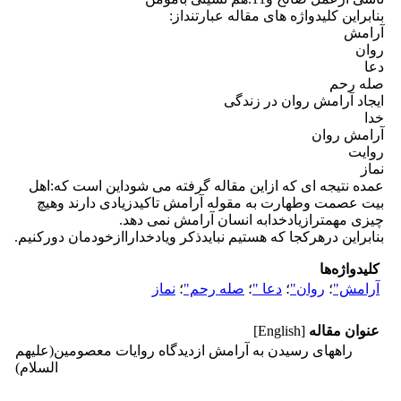
بنابراین کلیدواژه های مقاله عبارتنداز:
آرامش
روان
دعا
صله رحم
ایجاد آرامش روان در زندگی
خدا
آرامش روان
روایت
نماز
عمده نتیجه ای که ازاین مقاله گرفته می شوداین است که:اهل
بیت عصمت وطهارت به مقوله آرامش تاکیدزیادی دارند وهیچ
چیزی مهمترازیادخدابه انسان آرامش نمی دهد.
بنابراین درهرکجا که هستیم نبایدذکر ویادخداراازخودمان دورکنیم.
کلیدواژه‌ها
آرامش"
؛
روان"
؛
دعا "
؛
صله رحم"
؛
نماز
عنوان مقاله
[English]
راههای رسیدن به آرامش ازدیدگاه روایات معصومین(علیهم
السلام)