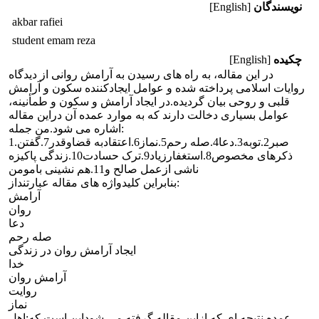
نویسندگان
[English]
akbar rafiei
student emam reza
چکیده
[English]
در این مقاله، به راه های رسیدن به آرامش روانی از دیدگاه
روایات اسلامی پرداخته شده و عوامل ایجادکننده سکون و آرامش
قلبی و روحی بیان گردیده.در ایجاد آرامش و سکون و طمأنینه،
عوامل بسیاری دخالت دارند که به موارد عمده آن دراین مقاله
اشاره می شود.من جمله:
1.صبر2.توبه3.دعا4.صله رحم5.نماز6.اعتقادبه قضاوقدر7.گفتن
ذکرهای مخصوص8.استغفارزیاد9.ترک حسادت10.زندگی پاکیزه
ناشی ازعمل صالح و11.هم نشینی بامومن
بنابراین کلیدواژه های مقاله عبارتنداز:
آرامش
روان
دعا
صله رحم
ایجاد آرامش روان در زندگی
خدا
آرامش روان
روایت
نماز
عمده نتیجه ای که ازاین مقاله گرفته می شوداین است که:اهل