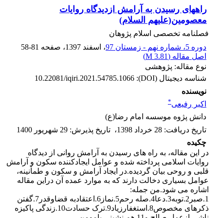
راههای رسیدن به آرامش ازدیدگاه روایات
معصومین(علیهم السلام)
فصلنامه تخصصی اسلام پژوهان
دوره 5، شماره نهم - زمستان 97
، اسفند 1397
، صفحه
58-81
اصل مقاله (
3.81 M
)
نوع مقاله: پژوهشی
شناسه دیجیتال (DOI):
10.22081/iqiri.2021.54785.1066
نویسنده
*
اکبر رفیعی
دانش پژوه موسسه امام رضا(ع)
تاریخ دریافت
:
28 خرداد 1398
،
تاریخ پذیرش
:
29 شهریور 1400
چکیده
در این مقاله، به راه های رسیدن به آرامش روانی از دیدگاه
روایات اسلامی پرداخته شده و عوامل ایجادکننده سکون و آرامش
قلبی و روحی بیان گردیده.در ایجاد آرامش و سکون و طمأنینه،
عوامل بسیاری دخالت دارند که به موارد عمده آن دراین مقاله
اشاره می شود.من جمله:
1.صبر2.توبه3.دعا4.صله رحم5.نماز6.اعتقادبه قضاوقدر7.گفتن
ذکرهای مخصوص8.استغفارزیاد9.ترک حسادت10.زندگی پاکیزه
ناشی ازعمل صالح و11.هم نشینی بامومن