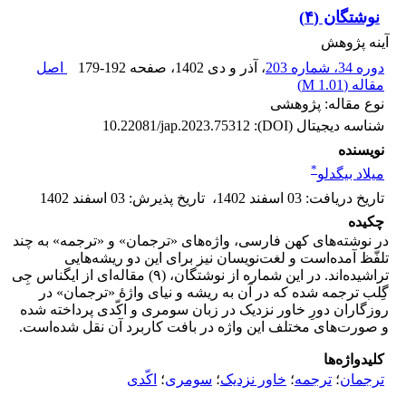
نوشتگان (۴)
آینه پژوهش
دوره 34، شماره 203
، آذر و دی 1402
، صفحه
179-192
اصل
مقاله (
1.01 M
)
نوع مقاله: پژوهشی
شناسه دیجیتال (DOI):
10.22081/jap.2023.75312
نویسنده
*
میلاد بیگدلو
تاریخ دریافت
:
03 اسفند 1402
،
تاریخ پذیرش
:
03 اسفند 1402
چکیده
در نوشته‌های کهن فارسی، واژه‌های «ترجمان» و «ترجمه» به چند
تلفّظ آمده‌است و لغت‌نویسان نیز برای این دو ریشه‌هایی
تراشیده‌اند. در این شماره از نوشتگان، (۹) مقاله‌ای از ایگناس جِی
گِلب ترجمه شده که در آن به ریشه و نیای واژۀ «ترجمان» در
روزگاران دورِ خاور نزدیک در زبان سومری و اکّدی پرداخته شده
و صورت‌های مختلف این واژه در بافت کاربرد آن نقل شده‌است.
کلیدواژه‌ها
ترجمان
؛
ترجمه
؛
خاور نزدیک
؛
سومری
؛
اکّدی