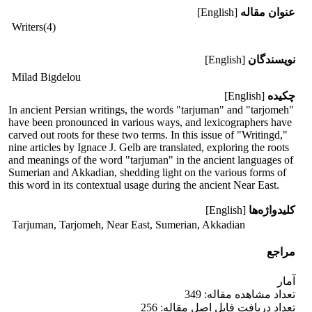
عنوان مقاله
[English]
Writers(4)
نویسندگان
[English]
Milad Bigdelou
چکیده
[English]
In ancient Persian writings, the words "tarjuman" and "tarjomeh"
have been pronounced in various ways, and lexicographers have
carved out roots for these two terms. In this issue of "Writingd,"
nine articles by Ignace J. Gelb are translated, exploring the roots
and meanings of the word "tarjuman" in the ancient languages of
Sumerian and Akkadian, shedding light on the various forms of
this word in its contextual usage during the ancient Near East.
کلیدواژه‌ها
[English]
Tarjuman, Tarjomeh, Near East, Sumerian, Akkadian
مراجع
آمار
تعداد مشاهده مقاله: 349
تعداد دریافت فایل اصل مقاله: 256