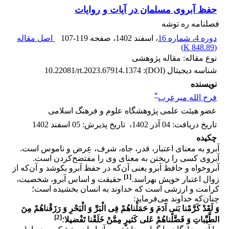
حفظ آبروی مسلمان در آیات و روایات
فصلنامه ره توشه
دوره 4، شماره 16
، اسفند 1402
، صفحه
107-119
اصل مقاله
)
848.89 K
(
نوع مقاله: مقاله پژوهشی
شناسه دیجیتال (DOI):
10.22081/rt.2023.67914.1374
نویسنده
*
فرج الله میرعرب
عضو هیئت علمی پژوهشگاه علوم و فرهنگ اسلامی
تاریخ دریافت
:
04 آذر 1402
،
تاریخ پذیرش
:
05 اسفند 1402
چکیده
آبرو به معنای اعتبار، قدر، جاه، شرف، عِرض و ناموس است.
آبروی کسی را ریختن به معنای وی را مفتضح‌کردن است.
آبروخواه و حافظ آبرو یعنی آن‌که در حفظ آبرو بکوشد و آن‌که از
[1]
زوال اعتبار خویش بهراسد.
حقیقت و اساس آبرو، شخصیت،
کرامت و ارزشی است که خداوند به انسان بخشیده است؛
چنان‌که خداوند می‌فرماید:
وَ لَقَدْ کَرَّمْنا بَنی‏ آدَمَ وَ حَمَلْناهُمْ فِی الْبَرِّ وَ الْبَحْرِ وَ رَزَقْناهُمْ مِنَ
[2]
الطَّیِّباتِ وَ فَضَّلْناهُمْ عَلى‏ کَثیرٍ مِمَّنْ خَلَقْنا تَفْضیلا
؛