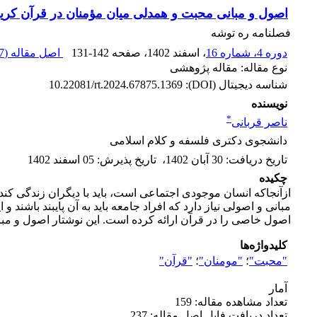
اصول و مبانی محبت و همدلی میان مؤمنان در قرآن کری
فصلنامه ره توشه
دوره 4، شماره 16
، اسفند 1402
، صفحه
131-142
اصل مقاله (
 K
نوع مقاله: مقاله پژوهشی
شناسه دیجیتال (DOI):
10.22081/rt.2024.67875.1369
نویسنده
*
ناصر قربانی
دانشجوی دکتری فلسفه و کلام اسلامی
تاریخ دریافت
:
30 آبان 1402
،
تاریخ پذیرش
:
05 اسفند 1402
چکیده
ازآنجاکه انسان موجودی اجتماعی است، باید با دیگران زندگی کند
مبانی و اصولی نیاز دارد که افراد جامعه باید به آن پایبند باشن
اصول خاصی را در قرآن ارائه کرده است. این نوشتار اصول و مبا
کلیدواژه‌ها
"محبت"
؛
"مومنان"
؛
"قرآن"
آمار
تعداد مشاهده مقاله: 159
تعداد دریافت فایل اصل مقاله: 237