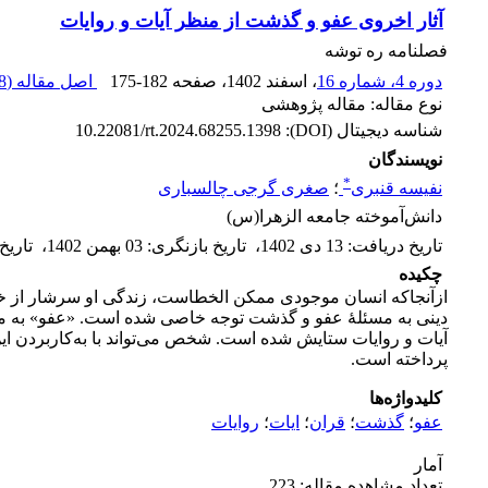
آثار اخروی عفو و گذشت از منظر آیات و روایات
فصلنامه ره توشه
دوره 4، شماره 16
، اسفند 1402
، صفحه
175-182
اصل مقاله (
 K
نوع مقاله: مقاله پژوهشی
شناسه دیجیتال (DOI):
10.22081/rt.2024.68255.1398
نویسندگان
*
نفیسه قنبری
؛
صغری گرجی چالسباری
دانش‌آموخته جامعه الزهرا(س)
تاریخ دریافت
:
13 دی 1402
،
تاریخ بازنگری
:
03 بهمن 1402
،
تاریخ
چکیده
ازآنجا‌که انسان موجودی ممکن الخطاست، زندگی او سرشار از خط
دینی به مسئلۀ عفو و گذشت توجه خاصی شده است. «عفو» به معن
آیات و روایات ستایش شده است. شخص می‌تواند با به‌کاربردن این
پرداخته است.
کلیدواژه‌ها
عفو
؛
گذشت
؛
قران
؛
ایات
؛
روایات
آمار
تعداد مشاهده مقاله: 223