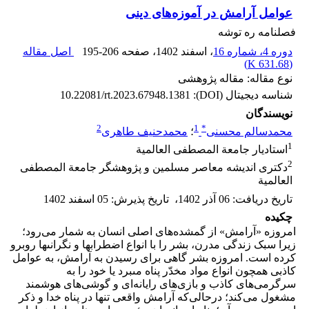
عوامل آرامش در آموزه‌های دینی
فصلنامه ره توشه
دوره 4، شماره 16
، اسفند 1402
، صفحه
195-206
اصل مقاله
)
631.68 K
(
نوع مقاله: مقاله پژوهشی
شناسه دیجیتال (DOI):
10.22081/rt.2023.67948.1381
نویسندگان
2
1
*
محمدسالم محسنی
؛
محمدحنیف طاهری
1
استادیار جامعة المصطفی العالمیة
2
دکتری اندیشه معاصر مسلمین و پژوهشگر جامعة المصطفی
العالمیة
تاریخ دریافت
:
06 آذر 1402
،
تاریخ پذیرش
:
05 اسفند 1402
چکیده
امروزه «آرامش» از گمشده‌های اصلی انسان به شمار می‌رود؛‌
زیرا سبک زندگی مدرن، بشر را با انواع اضطراب‏ها و نگرانى‏ها روبرو
کرده است. امروزه بشر گاهى براى رسیدن به آرامش، به عوامل
کاذبی همچون انواع مواد مخدّر پناه مى‏برد یا خود را به
سرگرمی‌های کاذب و بازی‌‌های رایانه‌ای و گوشی‌های هوشمند
مشغول می‌کند؛ درحالى‌که آرامش واقعى تنها در پناه خدا و ذکر