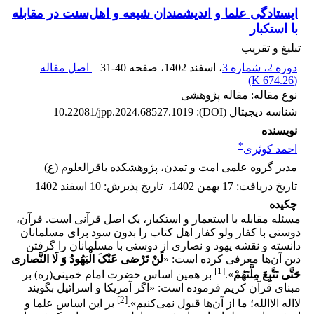
ایستادگی علما و اندیشمندان شیعه و اهل‌سنت در مقابله
با استکبار
تبلیغ و تقریب
دوره 2، شماره 3
، اسفند 1402
، صفحه
31-40
اصل مقاله
)
674.26 K
(
نوع مقاله: مقاله پژوهشی
شناسه دیجیتال (DOI):
10.22081/jpp.2024.68527.1019
نویسنده
*
احمد کوثری
مدیر گروه علمی امت و تمدن، پژوهشکده باقرالعلوم (ع)
تاریخ دریافت
:
17 بهمن 1402
،
تاریخ پذیرش
:
10 اسفند 1402
چکیده
مسئله مقابله با استعمار و استکبار، یک اصل قرآنی است. قرآن،
دوستی با کفار ولو کفار اهل کتاب را بدون سود برای مسلمانان
دانسته و نقشه یهود و نصاری از دوستی با مسلمانان را گرفتن
دین آن‌ها معرفی کرده است: «
لَنْ تَرْضی عَنْکَ الْیَهُودُ وَ لَا النَّصاری
[1]
حَتَّی تَتَّبِعَ مِلَّتَهُمْ
».
بر همین اساس حضرت امام خمینی(ره) بر
مبنای قرآن کریم فرموده است: «اگر آمریکا و اسرائیل بگویند
[2]
لااله الاالله؛ ما از آن‌ها قبول نمی‌کنیم».
بر این اساس علما و