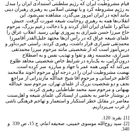
قیام مشروطیت ایران که رژیم سلطنتى استبدادى ایران را مبدل
به رژیم مشروطه کرد و یا نهضتى اسلامى به رهبرى رهبران دینى
مانند آنچه در ایران امروز مى‌گذرد، مشاهده نمى‌شود. این
انقلاب‌ها همه به رهبرى روحانیت شیعه صورت گرفت. جنبش
تنباکو را علماى ایران آغاز کردند و با دخالت زعیم بزرگ، مرحوم
حاج میرزا حسن شیرازى به پیروزى نهایى رسید. انقلاب عراق را
علماى شیعه عراق که در رأس آن‌ها مجتهد جلیل‌القدر آقامیرزا
محمدتقى شیرازى قرار داشت، رهبرى کردند. راستى حیرت‌آور و
درس‌آموز است که از شخصیتى مانند مرحوم میرزا محمدتقى
شیرازى، مجسمه زهد و تقوا و تهذیب نفس و به اصطلاح
درون‌گرایى، به یک‌باره در شرایط خاص شخصیتى مجاهد طلوع
مى‌کند که گویى همه عمر با جهاد و مبارزه سر کرده است.
نهضت مشروطیت ایران را در درجه اول مرحوم آخوند ملامحمد
کاظم خراسانى و مرحوم آقا شیخ عبداللَّه مازندرانى از مراجع
نجف و دو شخصیت بزرگ از علماى تهران، مرحوم سید عبداللَّه
بهبهانى و مرحوم سید محمد طباطبایى رهبرى کردند.
در نوشتار حاضر به بخشی از ایستادگی علمای شیعه و اهل‌سنت
معاصر در مقابل خطر استکبار و استعمار و تهاجم فرهنگی ناشی
از غرب می‌پردازیم.
[1]. بقره: 120.
[2]. سید روح‌الله موسوی خمینی،
صحیفه امام
، ج 15، ص 339 و
340.