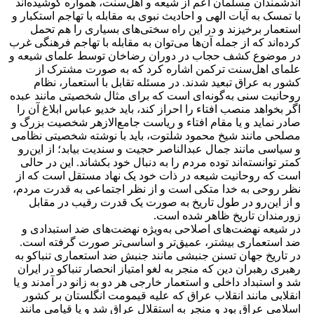
اندشمندان مسلمان اعم از شیعه و اهل‌سنت، همواره کوشیده‌اند
با تمسک به آیات الهی و احادیث نبوی به مقابله با تهاجم استکبار و
استعمار برخیزند و در این راه سختی‌های بسیاری را هم تحمل
کرده‌اند که از جمله آن‌ها می‌توان به مقابله با تهاجم فرهنگی غرب
در موضوع کشف حجاب در دوران رضاخان توسط علمای شیعه و
علمای اهل‌سنت ترکمن اشاره کرد که به صورت مشترک از
کشور به عراق تبعید شدند. در مسئله تقابل با استعمار، نظام
روحانیت سنى به‌گونه‌اى است که برای مثال شخصیتى مانند عبده
اگر بخواهد منصب افتاء را احراز کند، باید خدیو عباس ابلاغ آن را
صادر نماید و یا مقام افتاء و ریاست جامع‌الازهر شخصیت بزرگ و
مصلحى مانند شیخ محمود شلتوت، باید با نوشته شخصیتى نظامى
و سیاسى مانند جمال عبدالناصر حجیت و سندیت بیابد؛ از این‌رو
کمتر توانسته‌اند توده مردم را به دنبال خود بکشاند. این در حالی
است که روحانیت شیعه در ذات خود یک نهاد مستقل است که از
نظر روحى به خدا متکى است و از نظر اجتماعى به قدرت مردم،
و از این‌رو در طول تاریخ به صورت یک قدرت رقیب در مقابل
زورمندان تاریخ ظاهر شده است.
در شیعه نهضت‌هاى اصلاحى به‌ویژه نهضت‌هاى ضد استبدادى و
ضد استعمارى بیشتر، عمیق‌تر و اساسى‌تر صورت گرفته است.
در تاریخ جهان تسنن جنبشى مانند جنبش ضد استعمارى تنباکو به
رهبرى رهبران دین که منجر به لغو امتیاز انحصار تنباکو در ایران
شد و استبداد داخلى و استعمار خارجى هر دو به زانو در آمدند و یا
انقلابى مانند انقلاب عراق که علیه قیمومت انگلستان بر کشور
اسلامى عراق بود و منجر به استقلال عراق شد و یا قیامى مانند