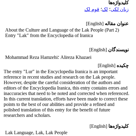
کلیدواژه‌ها
زبان لکی
؛
لک
؛
قوم لک
عنوان مقاله
[English]
About the Culture and Language of the Lak People (Part 2)
Entry "Lak" from the Encyclopedia of Iranica
نویسندگان
[English]
؛ Alireza Khazaei
Mohammad Reza Hamzehi
چکیده
[English]
The entry "Lur" in the Encyclopedia Iranica is an important
reference in recent studies and research on the Lak people.
However, despite the careful consideration of the authors and
editors of the Encyclopedia Iranica, this entry contains errors and
inaccuracies that need to be noted and corrected when referenced.
In this current translation, efforts have been made to correct these
points to the best of our abilities and provide a refined and
polished translation of this entry for the benefit of future
researchers and scholars.
کلیدواژه‌ها
[English]
Lak Language, Lak, Lak People