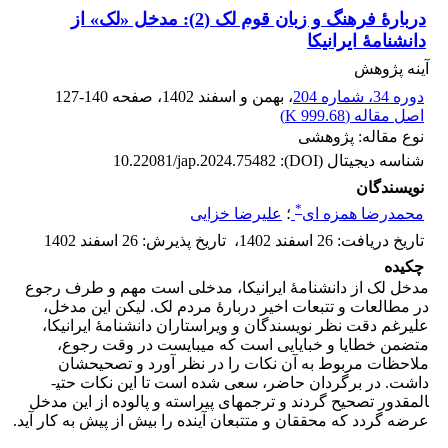
دربارۀ فرهنگ و زبان قوم لک (2): مدخل «لک» از
دانشنامۀ ایرانیکا
آینه پژوهش
دوره 34، شماره 204
، بهمن و اسفند 1402
، صفحه
127-140
اصل مقاله (
999.68 K
)
نوع مقاله: پژوهشی
شناسه دیجیتال (DOI):
10.22081/jap.2024.75482
نویسندگان
*
محمدرضا همزه ای
؛
علیرضا خزایی
تاریخ دریافت
:
26 اسفند 1402
،
تاریخ پذیرش
:
26 اسفند 1402
چکیده
مدخل لک از دانشنامۀ ایرانیکا، مدخلی است مهم و طرف رجوع
در مطالعات و تتبعات اخیر دربارۀ مردم لک. لیکن این مدخل،
علیرغم دقت نظر نویسندگان و ویراستاران دانشنامۀ ایرانیکا،
متضمن خطایا و خبایایی است که می­بایست در وقت رجوع،
ملاحظات مربوط به آن نکات را در نظر آورد و تصحیحشان
داشت. در برگردان حاضر، سعی شده است تا این نکات حتی­
المقدور تصحیح گردند و ترجمه­ای پیراسته و پالوده از این مدخل
عرضه گردد که محققان و متتبعان آینده را بیش از پیش به ­کار آید.