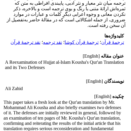
ترجمه میان نثر معیار و نثر ادبی، پایبندی افراطی به متن که
ثمره‌اش ارائۀ متنی با رنگ و بوی ترجمه است و بالاخره، ذکر
نکردن معانی و وجوه اعرابی دیگرِ کلمات و عبارات در موارد
ضروری، از جمله اشکالاتی است که در مقالۀ حاضر به‌تفصیل از
آن سخن رفته است.
کلیدواژه‌ها
ترجمۀ قرآن
؛
ترجمۀ قرآن کوشا
؛
نقد ترجمه
؛
نقد ترجمۀ قرآن
عنوان مقاله
[English]
A Reexamination of Hujjat al-Islam Kousha's Qur'an Translation
and its Two Defenses
نویسندگان
[English]
Ali Zahid
چکیده
[English]
This paper takes a fresh look at the Qur'an translation by Mr.
Mohammad Ali Kousha and also briefly examines two defenses
of it. The defenses are initially reviewed in general, followed by
an examination of ten pages of Mr. Kousha's Qur'an translation,
confirming and reiterating the results of the initial article that his
translation requires serious reconsideration and fundamental