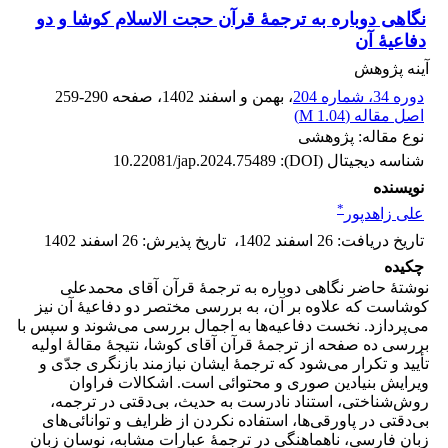
نگاهی دوباره به ترجمۀ قرآن حجت الاسلام کوشا و دو
دفاعیۀ آن
آینه پژوهش
دوره 34، شماره 204
، بهمن و اسفند 1402
، صفحه
259-290
اصل مقاله (
1.04 M
)
نوع مقاله: پژوهشی
شناسه دیجیتال (DOI):
10.22081/jap.2024.75489
نویسنده
*
علی زاهدپور
تاریخ دریافت
:
26 اسفند 1402
،
تاریخ پذیرش
:
26 اسفند 1402
چکیده
نوشتۀ حاضر نگاهی دوباره به ترجمۀ قرآن آقای محمدعلی
کوشاست که علاوه بر آن، به بررسی مختصر دو دفاعیۀ آن نیز
می‌پردازد. نخست دفاعیه‌ها به اجمال بررسی می‌شوند و سپس با
بررسی ده صفحه از ترجمۀ قرآن آقای کوشا، نتیجۀ مقالۀ اولیه
تأیید و تکرار می‌شود که ترجمۀ ایشان نیازمند بازنگری جدّی و
ویرایش بنیادین صوری و محتوائی است. اشکالات فراوان
روش‌شناختی، استناد نادرست به حدیث، بی‌دقتی در ترجمه،
بی‌دقتی در پاورقی‌ها، استفاده نکردن از ظرایف و توانائی‌های
زبان فارسی، ناهماهنگی در ترجمۀ عبارات مشابه، نوسان زبان