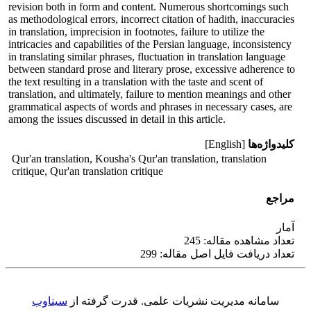
revision both in form and content. Numerous shortcomings such
as methodological errors, incorrect citation of hadith, inaccuracies
in translation, imprecision in footnotes, failure to utilize the
intricacies and capabilities of the Persian language, inconsistency
in translating similar phrases, fluctuation in translation language
between standard prose and literary prose, excessive adherence to
the text resulting in a translation with the taste and scent of
translation, and ultimately, failure to mention meanings and other
grammatical aspects of words and phrases in necessary cases, are
among the issues discussed in detail in this article.
کلیدواژه‌ها
[English]
Qur'an translation, Kousha's Qur'an translation, translation
critique, Qur'an translation critique
مراجع
آمار
تعداد مشاهده مقاله: 245
تعداد دریافت فایل اصل مقاله: 299
سامانه مدیریت نشریات علمی.
قدرت گرفته از
سیناوب