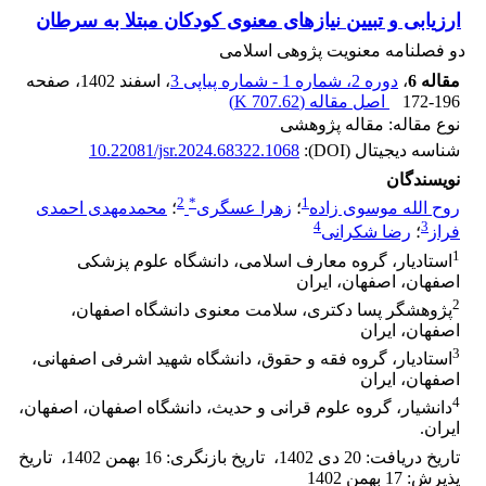
ارزیابی و تبیین نیازهای معنوی کودکان مبتلا به سرطان
دو فصلنامه معنویت پژوهی اسلامی
مقاله 6
،
دوره 2، شماره 1 - شماره پیاپی 3
، اسفند 1402
، صفحه
172-196
اصل مقاله (
707.62 K
)
نوع مقاله: مقاله پژوهشی
شناسه دیجیتال (DOI):
10.22081/jsr.2024.68322.1068
نویسندگان
2
*
1
روح الله موسوی زاده
؛
زهرا عسگری
؛
محمدمهدی احمدی
4
3
فراز
؛
رضا شکرانی
1
استادیار، گروه معارف اسلامی، دانشگاه علوم پزشکی
اصفهان، اصفهان، ایران
2
پژوهشگر پسا دکتری، سلامت معنوی دانشگاه اصفهان،
اصفهان، ایران
3
استادیار، گروه فقه و حقوق، دانشگاه شهید اشرفی اصفهانی،
اصفهان، ایران
4
دانشیار، گروه علوم قرانی و حدیث، دانشگاه اصفهان، اصفهان،
ایران.
تاریخ دریافت
:
20 دی 1402
،
تاریخ بازنگری
:
16 بهمن 1402
،
تاریخ
پذیرش
:
17 بهمن 1402