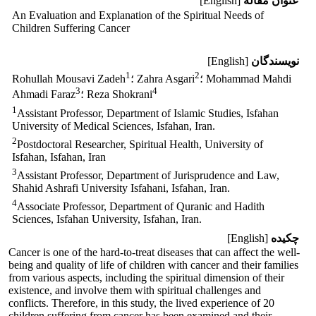
عنوان مقاله
[English]
An Evaluation and Explanation of the Spiritual Needs of
Children Suffering Cancer
نویسندگان
[English]
1
2
؛ Mohammad Mahdi
؛ Zahra Asgari
Rohullah Mousavi Zadeh
3
4
؛ Reza Shokrani
Ahmadi Faraz
1
Assistant Professor, Department of Islamic Studies, Isfahan
University of Medical Sciences, Isfahan, Iran.
2
Postdoctoral Researcher, Spiritual Health, University of
Isfahan, Isfahan, Iran
3
Assistant Professor, Department of Jurisprudence and Law,
Shahid Ashrafi University Isfahani, Isfahan, Iran.
4
Associate Professor, Department of Quranic and Hadith
Sciences, Isfahan University, Isfahan, Iran.
چکیده
[English]
Cancer is one of the hard-to-treat diseases that can affect the well-
being and quality of life of children with cancer and their families
from various aspects, including the spiritual dimension of their
existence, and involve them with spiritual challenges and
conflicts. Therefore, in this study, the lived experience of 20
children suffering from cancer has been examined and their