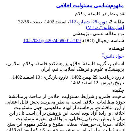
مفهوم‌شناسی مسئولیت اخلاقی
نقد و نظر در فلسفه و کلام
مقاله 2
،
دوره 28، شماره 112
، اسفند 1402
، صفحه
32-56
اصل مقاله (
1.27 M
)
نوع مقاله: علمی ـ پژوهشی
شناسه دیجیتال (DOI):
10.22081/jpt.2024.68601.2109
نویسنده
*
جواد دانش
استادیار، گروه فلسفۀ اخلاق، پژوهشکده فلسفه وکلام اسلامی،
پژوهشگاه علوم و فرهنگ اسلامی، قم، ایران.
تاریخ دریافت
:
29 بهمن 1402
،
تاریخ بازنگری
:
10 اسفند 1402
،
تاریخ پذیرش
:
12 اسفند 1402
چکیده
ماهیت، قلمرو و شرایط مسئولیت اخلاقی از مباحث پرمناقشۀ
حوزۀ مطالعات اخلاقی است. به نظر می‌رسد بخش قابل اعتنایی
از این مناقشات، برخاسته از ابهام مفاهیمی، چون مسئولیت
اخلاقی و ارادۀ آزاد بوده است. این پژوهش بر آن است تا در این
میان با روش توصیفی_تحلیلی، به واکاوی مفهوم مسئولیت
اخلاقی بپردازد. حوزه‌های معنایی متنوع و متکثر مفهوم این سنخ
از مسئولیت، ما را با این پرسش مواجه می‌کند که انبوه اختلافات