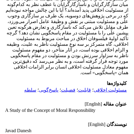
میان سازگارگرایان و ناسازگارگرایان با عطف نظر به کدام‌گونه
از مسئولیت اخلاقی پدید آمده‌اند؟ آیا با این چالش مواجه نبوده‌ایم
که در برخی پژوهش‌های دوسویه، یک طرف بر سازگاری وجوب
علّی و مسئولیت مبتنی بر نقش و وظیفۀ عامل اصرار می‌ورزد،
طرف مقابل تلاش می‌کند که ناسازگاری و تعارض هرگونه تعین
پیشین علّی را با مسئولیت در مقام پاسخگویی نشان دهد؟ گرچه
تأکید اولیۀ فیلسوفان اخلاق در مباحث مربوط به مسئولیت
اخلاقی، گاه متمرکز بر سه نوع مسئولیت ناظر به علیت، وظیفه
و الزام اخلاقی بوده است، در آثار متأخر، دو مفهوم مسئولیت
ناظر به سزاوار سرزنش بودن و مسئولیت در مقام پاسخگویی
مورد توجه قرار گرفته است، و به نظر می‌رسد که دقیق‌ترین
مفهوم معادل مسئولیت اخلاقی انسان برابر الزامات اخلاقی
همان «پاسخگویی» است.
کلیدواژه‌ها
مسئولیت اخلاقی
؛
قابلیت
؛
فضیلت
؛
پاسخ‌گویی
؛
سلطه
عنوان مقاله
[English]
A Study of the Concept of Moral Responsibility
نویسندگان
[English]
Javad Danesh