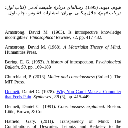
هیوم، دیوید. (1395).
رساله
ای دربارهٔ طبیعت آدمی (کتاب اول:
در باب فهم)،
جلال پیکانی، تهران: انتشارات ققنوس، چاپ اول.
Armstrong, David M. (1963). Is introspective knowledge
incorrigible?.
Philosophical
Rewiew
, 72, pp. 417-432.
Armstrong, David M. (1968).
A Materialist Theory of Mind
.
Humanities Press.
Boring, E. G. (1953). A history of introspection.
Psychological
Bulletin
,
50
, pp. 169–189
Churchland, P. (2013).
Matter and consciousness
(3rd ed.). The
MIT Press.
Dennett
, Daniel C. (1978).
Why You Can’t Make a Computer
that Feels Pain
.
Syntheses
,
38
(3), pp. 415-449.
Dennett, Daniel C. (1991).
Consciousness explained
. Boston:
Little, Brown, & Co.
Hatfield, Gary. (2011). Transparency of Mind: The
Contributions of Descartes, Leibniz, and Berkeley to the