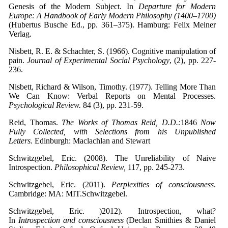
Genesis of the Modern Subject. In
Departure for Modern
Europe: A Handbook of Early Modern Philosophy (1400–1700)
(Hubertus Busche Ed., pp. 361–375). Hamburg: Felix Meiner
Verlag.
Nisbett, R. E. & Schachter, S. (1966). Cognitive manipulation of
pain.
Journal of Experimental Social Psychology
, (2), pp. 227-
236.
Nisbett, Richard & Wilson, Timothy. (1977). Telling More Than
We Can Know: Verbal Reports on Mental Processes.
Psychological Review.
84 (3), pp. 231-59.
Reid, Thomas.
The Works of Thomas Reid, D.D.:
1846
Now
Fully Collected, with Selections from his Unpublished
Letters.
Edinburgh: Maclachlan and Stewart
Schwitzgebel, Eric. (2008). The Unreliability of Naive
Introspection.
Philosophical Review,
117, pp. 245-273.
Schwitzgebel, Eric. (2011).
Perplexities of consciousness
.
Cambridge: MA: MIT.Schwitzgebel.
Schwitzgebel, Eric. )2012). Introspection, what?
In
Introspection and
consciousness
(Declan Smithies & Daniel