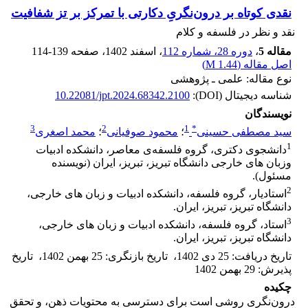
نقدی کوتاه بر درون‌نگریِ دکارتی با تمرکز بر تز شفافیت
نقد و نظر در فلسفه و کلام
مقاله 5
،
دوره 28، شماره 112
، اسفند 1402
، صفحه
114-139
اصل مقاله (
1.44 M
)
نوع مقاله: علمی ـ پژوهشی
شناسه دیجیتال (DOI):
10.22081/jpt.2024.68342.2100
نویسندگان
3
2
1
*
سید مصطفی حسینی
؛
محمود صوفیانی
؛
محمد اصغری
1
دانشجوی دکتری، گروه فلسفه‌ی معاصر، دانشکده ادبیات
وزبان های خارجی دانشگاه تبریز، تبریز، ایران (نویسنده
مسئول).
2
استادیار، گروه فلسفه، دانشکده ادبیات و زبان های خارجی،
دانشگاه تبریز، تبریز، ایران.
3
استاد، گروه فلسفه، دانشکده ادبیات و زبان های خارجی،
دانشگاه تبریز، تبریز، ایران.
تاریخ دریافت
:
25 دی 1402
،
تاریخ بازنگری
:
25 بهمن 1402
،
تاریخ
پذیرش
:
29 بهمن 1402
چکیده
درون‌نگری روشی است برای دسترسی به محتویات ذهن، و تحقق