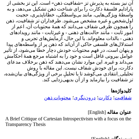
آن نیز بسته به پذیرشِ تز «شفافیت ذهن» است. این تز بخشی از
پارادایم فلسفهٔ دکارت را برای شناخت ذهن تشکیل می‌دهد، و به
واسطهٔ ویژگی‌هایی، مانند بی‌واسطگی، خطاناپذیری، حجیت
اول‌شخص و غیره مشخص می‌شود. طرفداران تز شفافیت، ذهن
را همچون ظرفی شفاف می‌دانند که همهٔ محتویات آن، اعم از
امور ثابت - مانند حالت‌های ذهنی - و غیرثابت - مانند رویدادهای
ذهنی - بالذات معلوم‌اند. با این حال، آزمایش‌های تجربی و
استدلال‌های فلسفی حاکی از آن‌اند که ذهن پر از واسطه‌های پیدا
و پنهان است، در فهم محتویات خودش دچار خطا می‌شود، از تأثیر
عوامل بیرونی غافل است و خود را به اشتباه مرجع همهٔ احکامش
می‌داند و غیره. این موارد نشان می‌دهند که ذهن برخلاف مدعای
دکارت، برای خودش شفاف نیست. این مقاله با روش
تحلیلی_انتقادی می‌کوشد تا با تحلیلِ برخی از ویژگی‌های بیان‌شده،
تز شفافیت را بیازماید و از آن بدیهی‌زدایی کند.
کلیدواژه‌ها
شفافیت
؛
دکارت
؛
درون‌نگری
؛
محتویات ذهن
عنوان مقاله
[English]
A Brief Critique of Cartesian Introspectivism with a focus on the
Transparency Thesis
نویسندگان
[English]