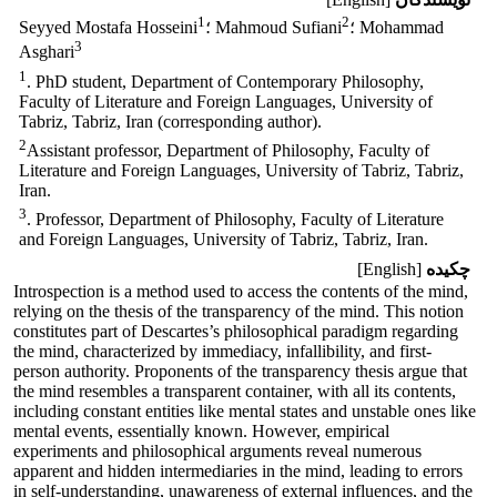
1
2
؛ Mohammad
؛ Mahmoud Sufiani
Seyyed Mostafa Hosseini
3
Asghari
1
. PhD student, Department of Contemporary Philosophy,
Faculty of Literature and Foreign Languages, University of
Tabriz, Tabriz, Iran (corresponding author).
2
Assistant professor, Department of Philosophy, Faculty of
Literature and Foreign Languages, University of Tabriz, Tabriz,
Iran.
3
. Professor, Department of Philosophy, Faculty of Literature
and Foreign Languages, University of Tabriz, Tabriz, Iran.
چکیده
[English]
Introspection is a method used to access the contents of the mind,
relying on the thesis of the transparency of the mind. This notion
constitutes part of Descartes’s philosophical paradigm regarding
the mind, characterized by immediacy, infallibility, and first-
person authority. Proponents of the transparency thesis argue that
the mind resembles a transparent container, with all its contents,
including constant entities like mental states and unstable ones like
mental events, essentially known. However, empirical
experiments and philosophical arguments reveal numerous
apparent and hidden intermediaries in the mind, leading to errors
in self-understanding, unawareness of external influences, and the