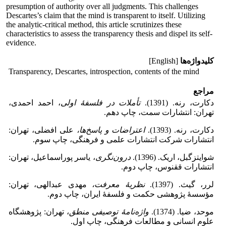
presumption of authority over all judgments. This challenges
Descartes’s claim that the mind is transparent to itself. Utilizing
the analytic-critical method, this article scrutinizes these
characteristics to assess the transparency thesis and dispel its self-
evidence.
کلیدواژه‌ها
[English]
Transparency, Descartes, introspection, contents of the mind
مراجع
دکارت، رنه. (1391).
تأملات در فلسفهٔ اولی
، احمد احمدی،
تهران: انتشارات سمت، چاپ دهم.
دکارت، رنه. (1393).
اعتراضات و پاسخ
ها،
علی افضلی، تهران:
انتشارات شرکت انتشارات علمی و فرهنگی، چاپ سوم.
شوایتزگبل، اریک. (1396).
درون
نگری
، یاسر پوراسماعیل، تهران:
انتشارات ققنوس، چاپ دوم.
لرر، گیث. (1397).
نظریهٔ معرفت،
مهدی عبدالهی، تهران:
مؤسسهٔ پژوهشی حکمت و فلسفهٔ ایران، چاپ دوم.
موحد، ضیا. (1374).
واژه
نامهٔ توصیفی منطق
، تهران: پژوهشگاه
علوم انسانی و مطالعات فرهنگی، چاپ اول.