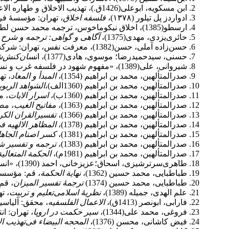
ابن مسکویه، ابوعلی(1426ق.)، تهذیب الاخلاق و طهاره الاعراق، قم: طلیعه النور.
ادواردز پل تیلور (۱۳۷۸)،
فلسفه اخلاق
، تهران: مؤسسۀ فرهن
ارسطو(1385)، اخلاق نیکوماخوس، ترجمه محمد حسن لطفی، تهران: طرح نو.
حائری‌یزدی، مهدی‌(1375)،
آگاهى و گواهى: ترجمه و شرح ا
حسن‌زاده آملی، حسن(1382)، معرفت نفس، تهران: شرکت انتشارات علمی‌فرهنگی.
حسنی، سیدحمیدرضا؛ موسوی، هادی‌(1377)، ان
سان‌کنش‌شن
شیروانی، علی‌(1389)، «مفهوم شهود در فلسفه غرب و نسبت آن با علم حضوری»، آ
صدرالمتألهین، محمد بن ابراهیم (1354)،
المبدأ و المعاد
، ت
صدرالمتألهین، محمد بن ابراهیم (1360الف)،
الشواهد الربوب
صدرالمتألهین، محمد بن ابراهیم (1360ب)،
اسرار الایات
، م
صدرالمتألهین، محمد بن ابراهیم (1363)،
مفاتیح الغیب
، مص
صدرالمتألهین، محمد بن ابراهیم (1366)،
تفسیرالقران الکر
صدرالمتألهین، محمد بن ابراهیم (1378)،
المظاهر الالهیه فی
صدرالمتألهین، محمد بن ابراهیم (1381)،
کسر اصنام الجاهل
صدرالمتألهین، محمد بن ابراهیم (1383)،
ترجمه و تفسیر شو
صدرالمتألهین، محمد بن ابراهیم (1981م)،
الحکمة المتعالیة
طاهری‌سرترشیزی، اسحاق؛عزیزخانی، احمد (1390)، «انسان‌شناسی‌پست‌مدرن و نقد آن از منظر آموزه‌های‌دینی»،
طباطبایی، محمد حسین (1362)،
نهایة الحکمة
، قم: مؤسسۀ 
طباطبایی، محمد حسین (1374)
ترجمۀ تفسیر المیزان
، قم
علم الهدی، جمیله (1389)،
نظریۀ اسلامی‌تعلیم و تربیت
، ت
فارابی، ابونصر (1413ق)،
الاعمال الفلسفیه
، محقق: آلیاسی
فروغی، محمد علی‌(1344)،
سیر
حکمت در اروپا
، تهران: ان
فیض کاشانی، محسن (1376)،
المحجه البیضاء فی‌تهذیب ال