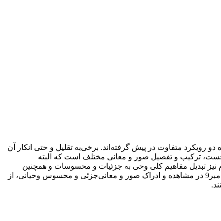
و رویکرد متفاوت در پیش گرفته‌اند. برخی‌به تقلیل و حتی ‌انکار آن
رد نخست، ترکیب و تفصیل صور و معانی ‌مختلف است که البته
دوم نیز تبدیل مفاهیم کلی ‌وحی ‌به جزئیات و محسوسات و همچنین
تمثل صور عقلی‌ وحیانی‌است. با این وجود، فلاسفۀ بزرگ مسلمان از جمله ابن‌سینا و ملاصدرا با تأکید بر کارکرد حس مشترک و خیال پیامبر9 در مشاهده و ادراک صور و معانی‌جزئی ‌و محسوس وحیانی، از