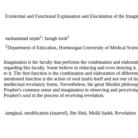
Existential and Functional Explanation and Elucidation of the Imagi
1
2
؛ farugh tooli
mohammad nejati
2
Department of Education, Hormozgan University of Medical Scien
Imagination is the faculty that performs the combination and elabora
regarding this faculty. Some believe in reducing and even denying it, 
to it. The first function is the combination and elaboration of differ
mentioned function is the action of soul (nafs) itself and not one of it
intellectual revelatory forms. Nevertheless, the great Muslim philoso
Prophet's common sense and imagination in observing and perceiving 
Prophet's soul in the process of receiving revelation.
iamginal, modification (taṣarruf), Ibn Sīnā, Mullā Ṣadrā, Revelation