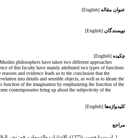
عنوان مقاله
[English]
نویسندگان
[English]
چکیده
[English]
s. Muslim philosophers have taken two different approaches
ence of this faculty have mainly attributed two types of functions
e reasons and evidence leads us to the conclusion that the
velation into details and sensible objects, as well as to ideate the
is function of the imagination by emphasizing the function of the
ome contemporaries bring up about the subjectivity of the
کلیدواژه‌ها
[English]
مراجع
ابن‌سینا،حسین (1375)، الاشارات والتنبیهات، قم: نشر البلاغه.