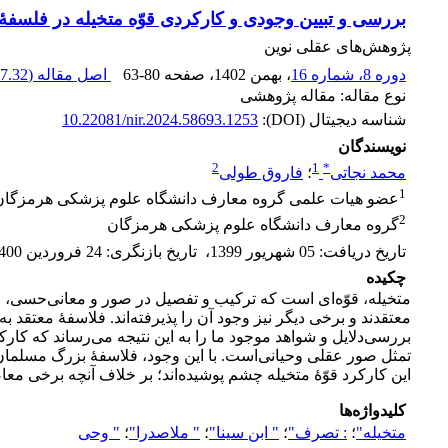
بررسی‌ و تبیین وجودی ‌و کارکردی ‌قوّه متخیله در فلسفۀ
پژوهش‌های عقلی نوین
دوره 8، شماره 16
، بهمن 1402
، صفحه
63-80
اصل مقاله (
7.32 K
نوع مقاله: مقاله پژوهشی
شناسه دیجیتال (DOI):
10.22081/nir.2024.58693.1253
نویسندگان
2
1
*
محمد نجاتی
؛
فاروق طولی
1
عضو هیات علمی گروه معارف دانشگاه علوم پزشکی هرمزگان
2
گروه معارف دانشگاه علوم پزشکی هرمزگان
تاریخ دریافت
:
05 شهریور 1399
،
تاریخ بازنگری
:
24 فروردین 1400
چکیده
متخیله، قوّه‌ای ‌است که ترکیب و تفصیل در صور و معانی‌حسی، خیا
معتقدند و برخی ‌دیگر نیز وجود آن را پذیرفته‌اند. فلاسفۀ معتقد
بررسی‌دلایل و شواهد موجود ما را به این نتیجه می‌رساند که کارک
این کارکرد قوّۀ متخیله چشم پوشیده‌اند؛ بر خلاف آنچه برخی‌ معاصرین دربارۀ فاعلیت نفس 
کلیدواژه‌ها
متخیله"
؛
: تصرف"
؛
" ابن سینا"
؛
" ملاصدرا"
؛
" وحی