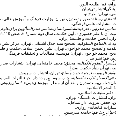
گی‌انتشاراتی‌تبیان.
نتقادى رسالۀ تصور و تصدیق‏
، تهران: وزارت فرهنگ و آموزش عالی،
اسی‌صدرایی: ظرفیت‌شناسی‌انسان‌شناسی‌صدرالمتألهین برای‌علوم 
یین حکمت
، سال دوم شمارۀ 6، صص 110-65.
هران: انجمن حکمت و فلسفۀ ایران.
یه فی‌المناهج السلوکیه
، تصحیح سید جلال آشتیانی، تهران: مرکز نشر د
قدمه و تصحیح محمد خواجوی، تهران: نشر انجمن اسلامی‌حکمت و فلسف
حح: محمد خواجوی، تهران: موسسه مطالعات و تحقیقات فرهنگی.
یم
، قم: نشر بیدار.
‌اسرار العلوم الکمالیه
، محقق: محمد خامنه‌ای، تهران: انتشارات صدرا.
یه
، تهران بنیاد حکمت صدرا.
اهد الربوبیه
، ترجمۀ جواد مصلح، تهران، انتشارات سروش.
 فی‌الاسفار الاربعة العقلیة
، چاپ سوم، بیروت: دار احیاء التراث العربیه
انسان‌پژوهی‌
النشر الاسلامیة.
: دفتر تبلیغات اسلامی.
هران: انتشارات دانشگاه تهران.
ن، جعفر، بیروت: دارالمناهل.
تشارات کتابخانه‌ی‌زواری.
احیاء
، ج5، قم: جامعه مدرسین.