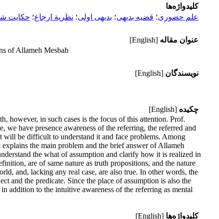
کلیدواژه‌ها
علم حضوری
؛
قضیه بدیهی
؛
بدیهی اولی
؛
نظریة ارجاع
؛
حکایت شأ
عنوان مقاله
[English]
ions of Allameh Mesbah
نویسندگان
[English]
چکیده
[English]
h, however, in such cases is the focus of this attention. Prof.
e, we have presence awareness of the referring, the referred and
t will be difficult to understand it and face problems. Among
rst explains the main problem and the brief answer of Allameh
nderstand the what of assumption and clarify how it is realized in
finition, are of same nature as truth propositions, and the nature
rld, and, lacking any real case, are also true. In other words, the
ect and the predicate. Since the place of assumption is also the
n addition to the intuitive awareness of the referring as mental
کلیدواژه‌ها
[English]