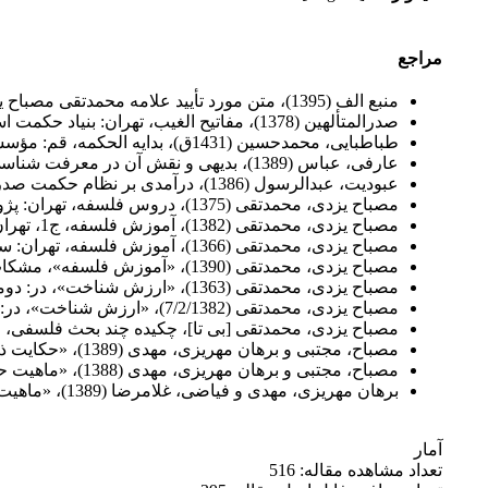
مراجع
منبع الف (1395)، متن مورد تأیید علامه محمدتقی مصباح یزدی درباره نظریه ارجاع اولیات به علم حضوری، موجود نزد نویسنده و ارسال شده به دفتر مجله آئین حکمت.
صدرالمتألهین (1378)، مفاتیح الغیب،‌ تهران:‌ بنیاد حکمت اسلامی.
طباطبایی، محمدحسین (1431ق)، بدایه الحکمه، قم: مؤسسه النشر الاسلامی، چ27.
عارفی، عباس (1389)، بدیهی و نقش آن در معرفت شناسی، قم: انتشارات مؤسسه امام خمینی.
عبودیت، عبدالرسول (1386)، درآمدی بر نظام حکمت صدرائی، تهران: سمت.
مصباح یزدی، محمدتقی (1375)، دروس فلسفه، تهران: پژوهشگاه علوم انسانی و مطالعات فرهنگی، چ2.
مصباح یزدی، محمدتقی (1382)، آموزش فلسفه، ج1، تهران: امیرکبیر، چ3.
مصباح یزدی، محمدتقی (1366)، آموزش فلسفه، تهران: سازمان تبلیغات اسلامی، چ2.
مصباح یزدی، محمدتقی (1390)، «آموزش فلسفه»، مشکات، ج2، قم: موسسه آموزشی پژوهشی امام خمینی.
مصباح یزدی، محمدتقی (1363)، «ارزش شناخت»، در: دومین یادنامه علامه طباطبایی، تهران،‌ مؤسسه مطالعات و تحقیقات فرهنگی.
مصباح یزدی، محمدتقی (7/2/1382)، «ارزش شناخت»، در: قم، جلسه کانون طلوع.
مصباح یزدی، محمدتقی [بی تا]، چکیده چند بحث فلسفی، 
مصباح،‌ مجتبی و برهان مهریزی، مهدی (1389)، «حکایت ذاتی در بوته نقد»، معرفت فلسفی، دوره هشتم، شماره 1، پاییز.
مصباح،‌ مجتبی و برهان مهریزی، مهدی (1388)، «ماهیت حکایت از دیدگاه استاد مصباح»، معرفت فلسفی، دوره ششم، شماره 3، بهار.
برهان مهریزی، مهدی و فیاضی، غلامرضا (1389)، «ماهیت حکایت از دیدگاه مشهور و استاد فیاضی»، معرفت فلسفی، شماره 28، ص11-38.
آمار
تعداد مشاهده مقاله: 516