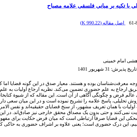
 با تکیه بر مبانی فلسفی علامه مصباح
61-
اصل مقاله (
990.22 K
)
هشی امام خمینی
تاریخ پذیرش
:
31 شهریور 1401
ه معرفت‌شناسان بوده و هستند. معیار صدق در این گونه قضایا اما کانو
ق ارجاع به علم حضوری تضمین می‌کند. نظریه ارجاع اولیات به علم ح
 عالم فرض و چگونگی آگاهی از آن است. این مقاله که از شیوة کتابخانه
 روش تحلیلی، پاسخ علامه را تشریح نموده است و در این میان سعی دا
ه اولیات با همان تعریف مشهور، از سنخ قضایای حقیقیه‌اند و نفس ا
ت نمی‌کنند و حتی بدون یک مصداق محقق خارجی نیز صادق‌اند. در این
کی این قضایا صرفاً ارتباطی است که میان فرض حکایت برای مفهوم 
بیم، این درک حضوری است؛ یعنی علاوه بر اشراف حضوری به حاکی که خو