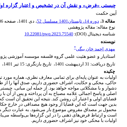
چیستی «فرض» و نقش آن در تشخیص و اعتبار گزاره اولی
آیین حکمت
مقاله 3
،
دوره 14، تابستان1401 مسلسل 52
، دی 1401
، صفحه
86
نوع مقاله: مقاله پژوهشی
شناسه دیجیتال (DOI):
10.22081/pwq.2023.75540
نویسنده
*
مهدی احمد خان بیگی
استادیار و عضو هئیت علمی گروه فلسفه موسسه آموزشی پژو
تاریخ دریافت
:
31 اردیبهشت 1401
،
تاریخ بازنگری
:
15 تیر 1401
،
چکیده
اولیات به عنوان پایه‌ای برای تمامی معارف نظری، هماره مورد توج
حاکی، محکی و حکایت، اشراف حضوری داریم، صدق آنها را از طری
دشوار و با مشکلاتی مواجه خواهد بود. از جمله این مبانی، چیستی
اصلی و پاسخ اجمالی علامه مصباح به آن پرداخته و پس از آن با
قضایای اولی و اعتبار آن روشن کند. نتیجه این تحقیق آن است ک
بدین جهت است که این قضایا از وجود هیچ مصداقی در خارج حکای
محمول بر مصداق مفروض موضوع بار می‌شود. به عبارت دیگر مح
است و ارتباط فرض‌های ذهنی را در این گزاره‌ها بی‌واسطه می‌یا
اولیات با محکی خود نیز اشراف حضوری داریم.