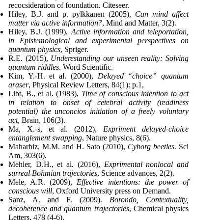
recocsideration of foundation. Citeseer.
Hiley, B.J. and p. pylkkanen (2005),
Can mind affect
matter via active information?
, Mind and Matter, 3(2).
Hiley, B.J. (1999),
Active information and teleportation,
in Epistemological and experimental perspectives on
quantum physics
, Spriger.
R.E. (2015),
Underestanding our unseen reality: Solving
quantum riddles
. Word Scientific.
Kim, Y.-H. et al. (2000),
Delayed “choice” quantum
araser
, Physical Review Letters, 84(1): p.1,
Libt, B., et al. (1983),
Time of conscious intention to act
in relation to onset of cetebral activity (readiness
potential) the unconcios initiation of a freely voluntary
act
, Brain, 106(3).
Ma, X.-s, et al. (2012),
Expriment delayed-choice
entanglement swapping
, Nature physics, 8(6).
Maharbiz, M.M. and H. Sato (2010),
Cyborg beetles
. Sci
Am, 303(6).
Mehler, D.H., et al. (2016),
Exprimental nonlocal and
surreal Bohmian trajectories
, Science advances, 2(2).
Mele, A.R. (2009),
Effective intentions: the power of
conscious will
, Oxford University press on Demand.
Sanz, A. and F. (2009).
Borondo, Contextuality,
decoherence and quantum trajectories
, Chemical physics
Letters, 478 (4-6).