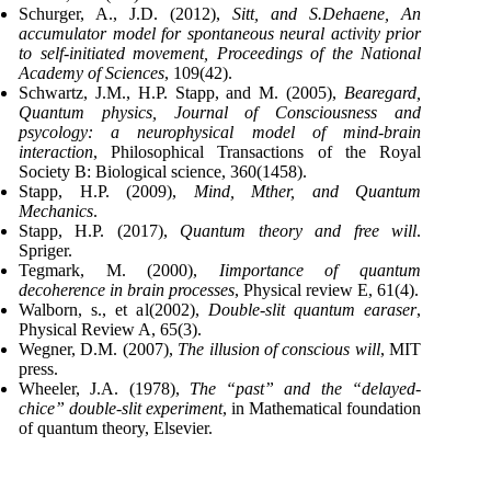
Schurger, A., J.D. (2012),
Sitt, and S.Dehaene, An
accumulator model for spontaneous neural activity prior
to self-initiated movement, Proceedings of the National
Academy of Sciences
, 109(42).
Schwartz, J.M., H.P. Stapp, and M. (2005),
Bearegard,
Quantum physics, Journal of Consciousness and
psycology: a neurophysical model of mind-brain
interaction
, Philosophical Transactions of the Royal
Society B: Biological science, 360(1458).
Stapp, H.P. (2009),
Mind, Mther, and Quantum
Mechanics
.
Stapp, H.P. (2017),
Quantum theory and free will
.
Spriger.
Tegmark, M. (2000),
Iimportance of quantum
decoherence in brain processes
, Physical review E, 61(4).
Walborn, s., et al(2002),
Double-slit quantum earaser
,
Physical Review A, 65(3).
Wegner, D.M. (2007),
The illusion of conscious will
, MIT
press.
Wheeler, J.A. (1978),
The “past” and the “delayed-
chice” double-slit experiment
, in Mathematical foundation
of quantum theory, Elsevier.