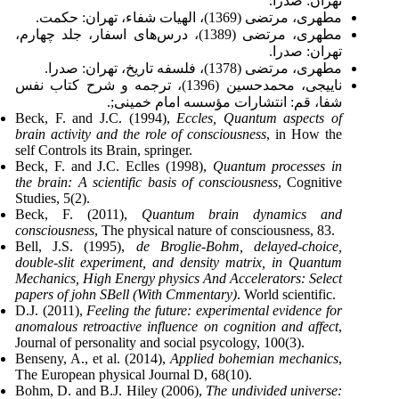
تهران: صدرا.
مطهری، مرتضی (1369)، الهیات شفاء، تهران: حکمت.
مطهری، مرتضی (1389)، درس‌های اسفار، جلد چهارم،
تهران: صدرا.
مطهری، مرتضی (1378)، فلسفه تاریخ، تهران: صدرا.
ناییجی، محمدحسین (1396)، ترجمه و شرح کتاب نفس
شفا، قم: انتشارات مؤسسه امام خمینی;.
Beck, F. and J.C. (1994),
Eccles, Quantum aspects of
brain activity and the role of consciousness
, in How the
self Controls its Brain, springer.
Beck, F. and J.C. Eclles (1998),
Quantum processes in
the brain: A scientific basis of consciousness
, Cognitive
Studies, 5(2).
Beck, F. (2011),
Quantum brain dynamics and
consciousness
, The physical nature of consciousness, 83.
Bell, J.S. (1995),
de Broglie-Bohm, delayed-choice,
double-slit experiment, and density matrix, in Quantum
Mechanics, High Energy physics And Accelerators: Select
papers of john SBell (With Cmmentary)
. World scientific.
D.J. (2011),
Feeling the future: experimental evidence for
anomalous retroactive influence on cognition and affect
,
Journal of personality and social psycology, 100(3).
Benseny, A., et al. (2014),
Applied bohemian mechanics
,
The European physical Journal D, 68(10).
Bohm, D. and B.J. Hiley (2006),
The undivided universe: