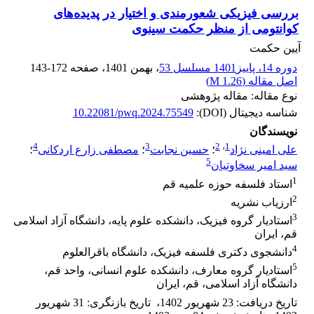
بررسی فیزیکی شعورمندی و اختیار در پدیده‌های
کوانتومی از منظر حکمت سینوی‌
آیین حکمت
دوره 14، پاییز1401 مسلسل 53
، بهمن 1401
، صفحه
143-172
اصل مقاله (
1.26 M
)
نوع مقاله: مقاله پژوهشی
شناسه دیجیتال (DOI):
10.22081/pwq.2024.75549
نویسندگان
4
3
2
،
1
علی امینی نژاد
؛
حسین نجابت
؛
مصطفی زارع اردکانی
؛
5
سید امیر سخاوتیان
1
استاد فلسفه حوزه علمیه قم
2
ارزیاب نشریه
3
استادیار گروه فیزیک، دانشکده علوم پایه، دانشگاه آزاد اسلامی
قم، ایران
4
دانشجوی دکتری فلسفه فیزیک، دانشگاه باقرالعلوم
5
استادیار گروه معارف، دانشکده علوم انسانی، واحد قم،
دانشگاه آزاد اسلامی، قم، ایران
تاریخ دریافت
:
23 شهریور 1402
،
تاریخ بازنگری
:
31 شهریور