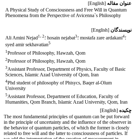
عنوان مقاله
[English]
A Physical Study of Consciousness and Free Will in Quantum
Phenomena from the Perspective of Avicenna`s Philosophy
نویسندگان
[English]
1
، 2
3
4
؛
؛ mostafa zare ardakani
؛ hosain nejabat
Ali Amini Nejad
5
syed amir sekhavatian
1
Professor of Philosophy, Hawzah, Qom
2
Professor of Philosophy, Hawzah, Qom
3
Assistant Professor, Department of Physics, Faculty of Basic
Sciences, Islamic Azad University of Qom, Iran
4
Phd student of philosophy of Phisycs, Baqer al-Olum
University
5
Assistant Professor, Department of Education, Faculty of
Humanities, Qom Branch, Islamic Azad University, Qom, Iran
چکیده
[English]
The most fundamental principles of quantum can be put forward
in the principle of uncertainty and the influence of the observer in
the behavior of quantum particles, of which the former is closely
related to free will and the latter to consciousness of particles. If
we add the interpretation of the creation of measurement in