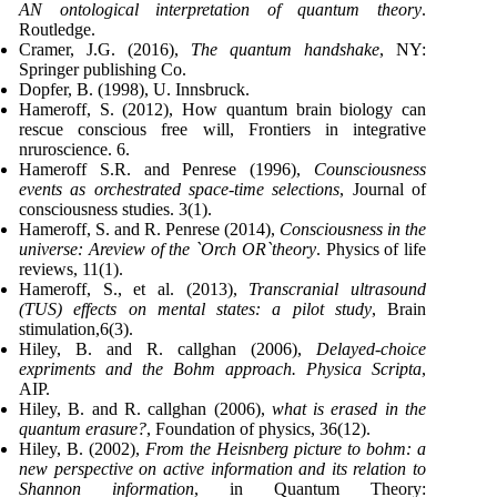
AN ontological interpretation of quantum theory
.
Routledge.
Cramer, J.G. (2016),
The quantum handshake
, NY:
Springer publishing Co.
Dopfer, B. (1998), U. Innsbruck.
Hameroff, S. (2012), How quantum brain biology can
rescue conscious free will, Frontiers in integrative
nruroscience. 6.
Hameroff S.R. and Penrese (1996),
Counsciousness
events as orchestrated space-time selections
, Journal of
consciousness studies. 3(1).
Hameroff, S. and R. Penrese (2014),
Consciousness in the
universe: Areview of the `Orch OR`theory
. Physics of life
reviews, 11(1).
Hameroff, S., et al. (2013),
Transcranial ultrasound
(TUS) effects on mental states: a pilot study
, Brain
stimulation,6(3).
Hiley, B. and R. callghan (2006),
Delayed-choice
expriments and the Bohm approach. Physica Scripta
,
AIP.
Hiley, B. and R. callghan (2006),
what is erased in the
quantum erasure?
, Foundation of physics, 36(12).
Hiley, B. (2002),
From the Heisnberg picture to bohm: a
new perspective on active information and its relation to
Shannon information
, in Quantum Theory: