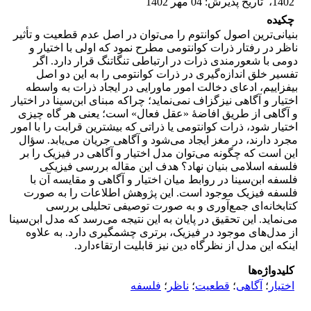
1402
،
تاریخ پذیرش
:
04 مهر 1402
چکیده
بنیانی‌ترین اصول کوانتوم را می‌توان در اصل عدم قطعیت و تأثیر
ناظر در رفتار ذرات کوانتومی مطرح نمود که اولی با اختیار و
دومی با شعورمندی ذرات در ارتباطی تنگاتنگ قرار دارد. اگر
تفسیر خلق اندازه‌گیری در ذرات کوانتومی را به این دو اصل
بیفزاییم، ادعای دخالت امور ماورایی در ایجاد ذرات به واسطه
اختیار و آگاهی نیزگزاف نمی‌نماید؛ چراکه مبنای ابن‌سینا در اختیار
و آگاهی از طریق افاضۀ «عقل فعال» است؛ یعنی هر گاه چیزی
اختیار شود، ذرات کوانتومی یا ذراتی که بیشترین قرابت را با امور
مجرد دارند، در مغز ایجاد می‌شود و آگاهی جریان می‌یابد. سؤال
این است که چگونه می‌توان مدل اختیار و آگاهی در فیزیک را بر
فلسفه اسلامی بنیان نهاد؟ هدف این مقاله بررسی فیزیکی
فلسفه ابن‌سینا در روابط میان اختیار و آگاهی و مقایسه آن با
فلسفه فیزیک موجود است. این پژوهش اطلاعات را به صورت
کتابخانه‌ای جمع‌‎آوری و به صورت توصیفی تحلیلی بررسی
‌می‌نماید. این تحقیق در پایان به این نتیجه می‌رسد که مدل ابن‌سینا
از مدل‌های موجود در فیزیک، برتری چشمگیری دارد. به علاوه
اینکه این مدل از نظرگاه دین نیز قابلیت ارتقاءدارد.
کلیدواژه‌ها
اختیار
؛
آگاهی
؛
قطعیت
؛
ناظر
؛
فلسفه