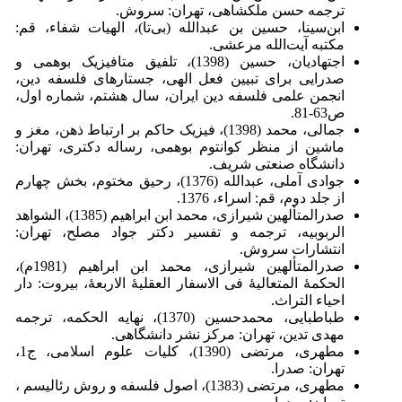
ترجمه حسن ملکشاهی، تهران: سروش.
ابن‌سینا، حسین بن عبدالله (بی‌تا)، الهیات شفاء، قم:
مکتبه آیت‌الله مرعشی.
اجتهادیان، حسین (1398)، تلفیق متافیزیک بوهمی و
صدرایی برای تبیین فعل الهی، جستارهای فلسفه دین،
انجمن علمی فلسفه دین ایران، سال هشتم، شماره اول،
ص63-81.
جمالی، محمد (1398)، فیزیک حاکم بر ارتباط ذهن، مغز و
ماشین از منظر کوانتوم بوهمی، رساله دکتری، تهران:
دانشگاه صنعتی شریف.
جوادی آملی، عبدالله (1376)، رحیق مختوم، بخش چهارم
از جلد دوم، قم: اسراء، 1376.
صدرالمتألهین شیرازی، محمد ابن ابراهیم (1385)، الشواهد
الربوبیه، ترجمه و تفسیر دکتر جواد مصلح، تهران:
انتشارات سروش.
صدرالمتألهین شیرازی، محمد ابن ابراهیم (1981م)،
الحکمۀ المتعالیۀ فى الاسفار العقلیۀ الاربعۀ، بیروت: دار
احیاء التراث.
طباطبایی، محمدحسین (1370)، نهایه الحکمه، ترجمه
مهدی تدین، تهران: مرکز نشر دانشگاهی.
مطهری، مرتضی (1390)، کلیات علوم اسلامی، ج1،
تهران: صدرا.
مطهری، مرتضی (1383)، اصول فلسفه و روش رئالیسم ،