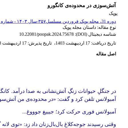
آتش‌سوزی در محدوده‌ی کانگورو
پوپک
دوره 31، مجله پوپک فروردین مسلسل۳۵۷-سال ۱۴۰۳ - شماره پیاپی 357
نوع مقاله: داستان مجله پوپک
شناسه دیجیتال (DOI):
10.22081/poopak.2024.75678
تاریخ دریافت
:
17 اردیبهشت 1403
،
تاریخ پذیرش
:
17 اردیبهشت 1403
اصل مقاله
در جنگلِ حیوانات زنگِ آتش‌نشانی به صدا درآمد. کانگور
آمبولانس تلفن کرد و گفت: «در محدوده‌ی من آتش‌س
آمبولانس فوری حرکت کرد؛ جیییغ ‌جوووغ...
وقتی رسیدند جوجه‌کلاغ بال‌بال‌زنان داد زد: «توی لانه 