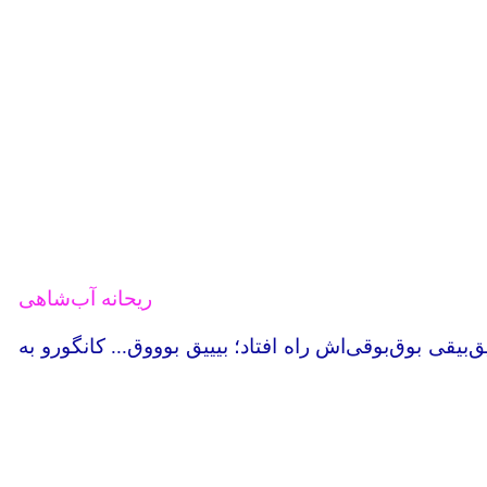
ریحانه آب‌شاهی
قی بوق‌‌بوقی‌ا‌ش راه افتاد؛ بیییق ‌بوووق... کانگورو به