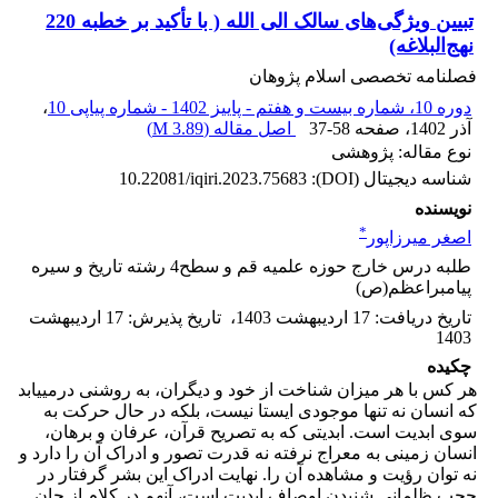
تبیین ویژگی‌های سالک الی الله ( با تأکید بر خطبه 220
نهج‌البلاغه)
فصلنامه تخصصی اسلام پژوهان
دوره 10، شماره بیست و هفتم - پاییز 1402 - شماره پیاپی 10
،
آذر 1402
، صفحه
37-58
اصل مقاله (
3.89 M
)
نوع مقاله: پژوهشی
شناسه دیجیتال (DOI):
10.22081/iqiri.2023.75683
نویسنده
*
اصغر میرزاپور
طلبه درس خارج حوزه علمیه قم و سطح4 رشته تاریخ و سیره
پیامبراعظم(ص)
تاریخ دریافت
:
17 اردیبهشت 1403
،
تاریخ پذیرش
:
17 اردیبهشت
1403
چکیده
هر کس با هر میزان شناخت از خود و دیگران، به روشنی درمی­یابد
که انسان نه تنها موجودی ایستا نیست، بلکه در حال حرکت به
سوی ابدیت است. ابدیتی که به تصریح قرآن، عرفان و برهان،
انسان زمینی به معراج نرفته نه قدرت تصور و ادراک آن را دارد و
نه توان رؤیت و مشاهده آن را. نهایت ادراک این بشر گرفتار در
حجب ظلمانی شنیدن اوصاف ابدیت است، آن­هم در کلام از جان