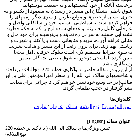
برخاسته آنانکه از خود گسسته­اند و به حقیقت پیوسته­اند.
شوق باطنی تشنگان این مسیر در رسیدن به مقصود از یکسو و بی­
خبری انسان از خطرها و موانع طریق از سوی دیگر زمینه­ای را
فراهم کرده است تا شیاطینی انسان­نما خود را سالکانی واصل و
عارفانی کامل رقم زنند و عده­ای ساده لوح را که به حکم فطرت
تشنه آبی هستند به سرابی ره نمایند و بدین­وسیله برای خود مال و
منالی فراهم آورده، مرید و متابعانی دست و پا کنند و شهرت و
ریاستی بهم زنند. برای برون رفت از این مسیر و هدایت بشریت
به سوی صراط مستقیم لازم است سلوک عرفانی اهل بیتb
تبیین گردد تا پاسخی درخور به شوق باطنی تشنگان مسیر
رستگاری باشد.
از این رو در مقاله حاضر به واکاوی خطبه 220 نهج­البلاغه پرداخته
و شاخصه­های سالک الی الله را از منظر امیرالمؤمنین علی بن ابی­
طالبj
در حد وسع خود تبیین خواهیم کرد تا چراغی برای هدایت
بشر گرفتار در حجب ظلمانی گردد.
کلیدواژه‌ها
امیرالمؤمنین
؛
نهج‌البلاغه
؛
سالک
؛
عرفان
؛
عارف
عنوان مقاله
[English]
تبیین ویژگی‌های سالک الی الله ( با تأکید بر خطبه 220
نهج‌البلاغه)