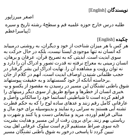
نویسندگان
[English]
اصغر میرزاپور
طلبه درس خارج حوزه علمیه قم و سطح4 رشته تاریخ و سیره
پیامبراعظم
چکیده
[English]
هر کس با هر میزان شناخت از خود و دیگران، به روشنی درمی­یابد
که انسان نه تنها موجودی ایستا نیست، بلکه در حال حرکت به
سوی ابدیت است. ابدیتی که به تصریح قرآن، عرفان و برهان،
انسان زمینی به معراج نرفته نه قدرت تصور و ادراک آن را دارد و
نه توان رؤیت و مشاهده آن را. نهایت ادراک این بشر گرفتار در
حجب ظلمانی شنیدن اوصاف ابدیت است، آن­هم در کلام از جان
برخاسته آنانکه از خود گسسته­اند و به حقیقت پیوسته­اند.
شوق باطنی تشنگان این مسیر در رسیدن به مقصود از یکسو و بی­
خبری انسان از خطرها و موانع طریق از سوی دیگر زمینه­ای را
فراهم کرده است تا شیاطینی انسان­نما خود را سالکانی واصل و
عارفانی کامل رقم زنند و عده­ای ساده لوح را که به حکم فطرت
تشنه آبی هستند به سرابی ره نمایند و بدین­وسیله برای خود مال و
منالی فراهم آورده، مرید و متابعانی دست و پا کنند و شهرت و
ریاستی بهم زنند. برای برون رفت از این مسیر و هدایت بشریت
به سوی صراط مستقیم لازم است سلوک عرفانی اهل بیتb
تبیین گردد تا پاسخی درخور به شوق باطنی تشنگان مسیر